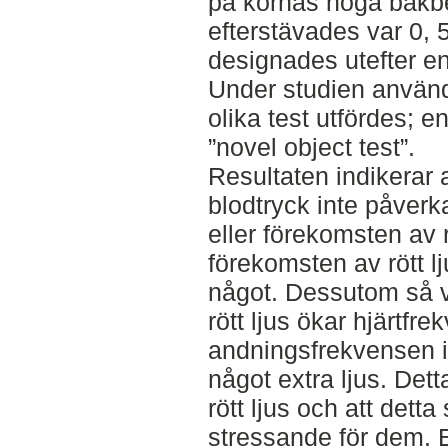
på kornas höga bakbe
efterstävades var 0, 
designades utefter en
Under studien använde
olika test utfördes; e
”novel object test”.
Resultaten indikerar 
blodtryck inte påverk
eller förekomsten av 
förekomsten av rött 
något. Dessutom så vi
rött ljus ökar hjärtfr
andningsfrekvensen i
något extra ljus. Dett
rött ljus och att dett
stressande för dem. E