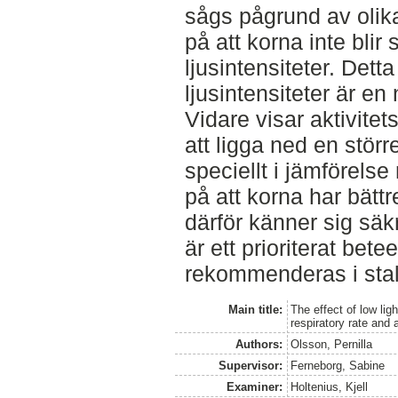
sågs pågrund av olika 
på att korna inte blir
ljusintensiteter. Detta
ljusintensiteter är en
Vidare visar aktivite
att ligga ned en större
speciellt i jämförels
på att korna har bätt
därför känner sig säk
är ett prioriterat bet
rekommenderas i stal
Main title:
The effect of low ligh
respiratory rate and 
Authors:
Olsson, Pernilla
Supervisor:
Ferneborg, Sabine
Examiner:
Holtenius, Kjell