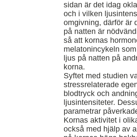
sidan är det idag okla
och i vilken ljusintens
omgivning, därför är d
på natten är nödvänd
så att kornas hormonc
melatonincykeln som ä
ljus på natten på and
korna.
Syftet med studien var
stressrelaterade ege
blodtryck och andnin
ljusintensiteter. De
parametrar påverkades
Kornas aktivitet i olik
också med hjälp av a