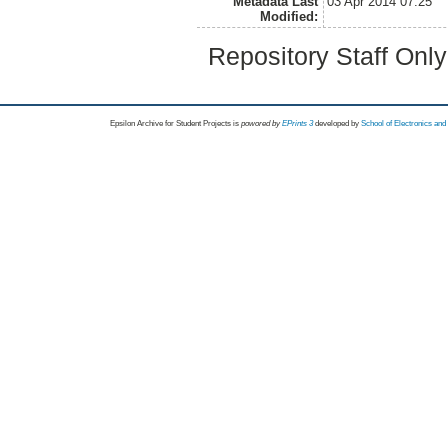
Metadata Last
03 Apr 2014 07:25
Modified:
Repository Staff Onl
Epsilon Archive for Student Projects is
powored by
EPrints 3
developed by
School of Electronics an