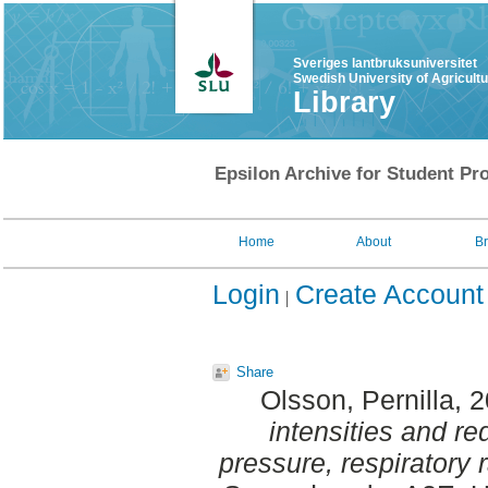
Sveriges lantbruksuniversitet
Swedish University of Agricult
Library
Epsilon Archive for Student Pro
Home
About
B
Login
Create Account
Share
Olsson, Pernilla
, 
intensities and red
pressure, respiratory r