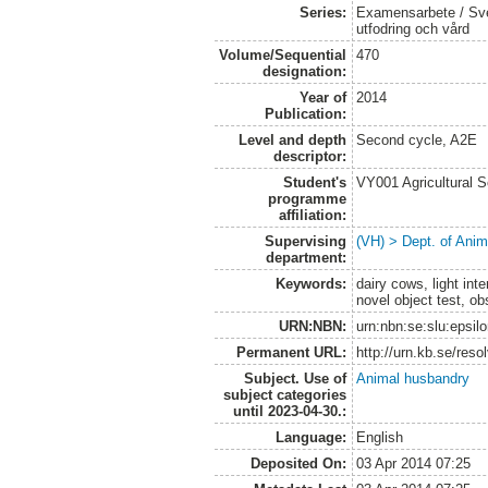
Series:
Examensarbete / Sver
utfodring och vård
Volume/Sequential
470
designation:
Year of
2014
Publication:
Level and depth
Second cycle, A2E
descriptor:
Student's
VY001 Agricultural 
programme
affiliation:
Supervising
(VH) > Dept. of Anim
department:
Keywords:
dairy cows, light inte
novel object test, ob
URN:NBN:
urn:nbn:se:slu:epsil
Permanent URL:
http://urn.kb.se/res
Subject. Use of
Animal husbandry
subject categories
until 2023-04-30.:
Language:
English
Deposited On:
03 Apr 2014 07:25