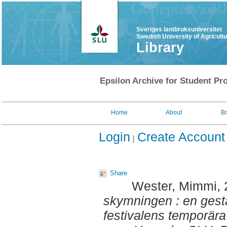
Sveriges lantbruksuniversitet
Swedish University of Agricult
Library
Epsilon Archive for Student Pro
Home
About
B
Login
Create Account
Share
Wester, Mimmi
,
skymningen : en gest
festivalens temporära