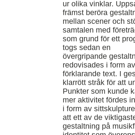
ur olika vinklar. Upps
främst beröra gestal
mellan scener och stör
samtalen med företrä
som grund för ett pr
togs sedan en
övergripande gestalt
redovisades i form av
förklarande text. I g
klarrött stråk för att 
Punkter som kunde k
mer aktivitet fördes 
i form av sittskulptu
att ett av de viktiga
gestaltning på musikf
identitet som överen