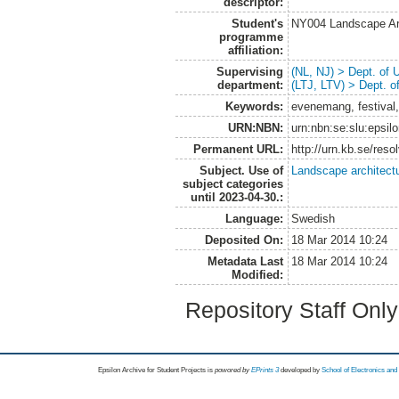
descriptor:
Student's
NY004 Landscape Ar
programme
affiliation:
Supervising
(NL, NJ) > Dept. of
department:
(LTJ, LTV) > Dept. 
Keywords:
evenemang, festival, 
URN:NBN:
urn:nbn:se:slu:epsil
Permanent URL:
http://urn.kb.se/res
Subject. Use of
Landscape architect
subject categories
until 2023-04-30.:
Language:
Swedish
Deposited On:
18 Mar 2014 10:24
Metadata Last
18 Mar 2014 10:24
Modified:
Repository Staff Onl
Epsilon Archive for Student Projects is
powored by
EPrints 3
developed by
School of Electronics an