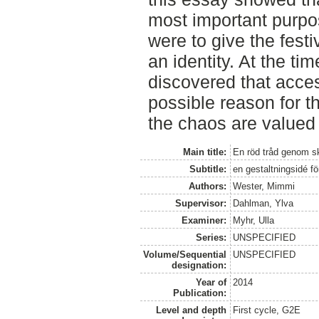
most important purpo
were to give the fest
an identity. At the tim
discovered that accesi
possible reason for t
the chaos are valued t
Main title:
En röd tråd genom 
Subtitle:
en gestaltningsidé f
Authors:
Wester, Mimmi
Supervisor:
Dahlman, Ylva
Examiner:
Myhr, Ulla
Series:
UNSPECIFIED
Volume/Sequential
UNSPECIFIED
designation:
Year of
2014
Publication:
Level and depth
First cycle, G2E