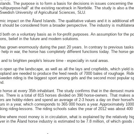
slands. The purpose is to form a basis for decisions in issues concerning the
multipurpose-hall" at the existing racetrack in Norrböle. The study is also a th
Swedish University of Agricultural Sciences, SLU.
ic impact on the Åland Islands. The qualitative values and it is additional e
ut should be considered from a broader perspective. The industry is multilater
 both on a voluntary basis as in for-profit purposes. An assumption for the po
tions, belief in the future and modern solutions.
has grown enormously during the past 20 years. In contrary to previous tasks 
 help in war, the horse has completely different functions today. The horse 
n and to brighten people's leisure time - especially in rural areas.
o open up the landscape, as well as all the lays and cropfields, which yield i
ropland are needed to produce the feed needs of 7000 bales of roughage. Ridin
Sweden riding is the biggest sport among girls and the second most popular s
nd.
 horse at every 35th inhabitant. The study confirms that in the densest munici
s. There is a total of 815 horses divided on 390 horse-owners. That makes a
ners are hobby-riders and spend an average of 2-3 hours a day on their horse/h
s in a year, which corresponds to 365 000 hours a year. Approximately 1000 
taking riding-lessons. The riding schools sales the year of 2012 was about 400
line where most money is in circulation, what is explained by the relatively high
ver in the Åland horse industry is estimated to be 7.8 million, of which goods