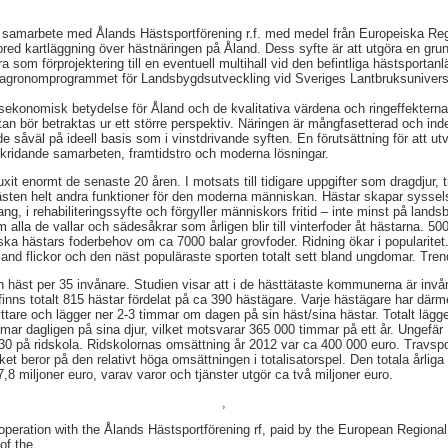
i samarbete med Ålands Hästsportförening r.f. med medel från Europeiska Re
bred kartläggning över hästnäringen på Åland. Dess syfte är att utgöra en grund
 som förprojektering till en eventuell multihall vid den befintliga hästsportanl
 agronomprogrammet för Landsbygdsutveckling vid Sveriges Lantbruksuniversi
ekonomisk betydelse för Åland och de kvalitativa värdena och ringeffekterna
 bör betraktas ur ett större perspektiv. Näringen är mångfasetterad och indelad
 såväl på ideell basis som i vinstdrivande syften. En förutsättning för att utv
rskridande samarbeten, framtidstro och moderna lösningar.
xit enormt de senaste 20 åren. I motsats till tidigare uppgifter som dragdjur,
 hästen helt andra funktioner för den moderna människan. Hästar skapar syssel
g, i rehabiliteringssyfte och förgyller människors fritid – inte minst på land
om alla de vallar och sädesåkrar som årligen blir till vinterfoder åt hästarna. 5
ska hästars foderbehov om ca 7000 balar grovfoder. Ridning ökar i popularitet.
bland flickor och den näst populäraste sporten totalt sett bland ungdomar. T
n häst per 35 invånare. Studien visar att i de hästtätaste kommunerna är invån
 finns totalt 815 hästar fördelat på ca 390 hästägare. Varje hästägare har därme
ttare och lägger ner 2-3 timmar om dagen på sin häst/sina hästar. Totalt läg
ar dagligen på sina djur, vilket motsvarar 365 000 timmar på ett år. Ungefär
430 på ridskola. Ridskolornas omsättning år 2012 var ca 400 000 euro. Travspo
et beror på den relativt höga omsättningen i totalisatorspel. Den totala årlig
8 miljoner euro, varav varor och tjänster utgör ca två miljoner euro.
,
ooperation with the Ålands Hästsportförening rf, paid by the European Regiona
of the