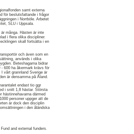
gionalfonden samt externa
 för beslutsfattande i frågor
äggningen i Norrböle. Arbetet
tet, SLU i Uppsala.
 är många. Hästen är inte
 i flera olika discipliner.
ecklingen skall fortsätta i en
 transportör och även som en
sättning, används i olika
sbygden. Beteshagarna bidrar
00 - 600 ha åkermark krävs för
 I vårt grannland Sverige är
renden är densamma på Åland.
arantalet endast tio ggr
d i snitt 1,8 hästar. Största
ger hästinnehavarna därmed
 1000 personer uppger att de
rten är dock den disciplin
a omsättningen i den åländska
l Fund and external funders.