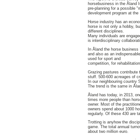
horsebusiness in the Åland I
pre-planning for a possible "
development program at the 
Horse industry has an econom
horse is not only a hobby, b
different disciplines.
Many individuals are engaged
is interdisciplinary collabora
In Åland the horse business 
and also as an indispensable
used for sport and
competition, for rehabilitatio
Grazing pastures contribute t
stuff. 500-600 acreages of c
In our neighbouring country 
The trend is the same in Åla
Åland has today, in 2013, one
times more people than horse
owner. Most of the practitio
owners spend about 1000 hour
regularly. Of these 430 are 
Trotting is anyhow the discip
game. The total annual turno
about two million euro.