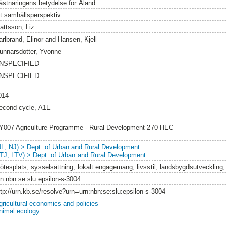
ästnäringens betydelse för Åland
tt samhällsperspektiv
attsson, Liz
rlbrand, Elinor
and
Hansen, Kjell
unnarsdotter, Yvonne
NSPECIFIED
NSPECIFIED
014
econd cycle, A1E
Y007 Agriculture Programme - Rural Development 270 HEC
NL, NJ) > Dept. of Urban and Rural Development
LTJ, LTV) > Dept. of Urban and Rural Development
ötesplats, sysselsättning, lokalt engagemang, livsstil, landsbygdsutveckling,
rn:nbn:se:slu:epsilon-s-3004
ttp://urn.kb.se/resolve?urn=urn:nbn:se:slu:epsilon-s-3004
gricultural economics and policies
nimal ecology