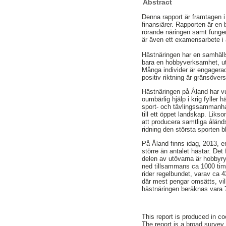
Abstract
Denna rapport är framtagen 
finansiärer. Rapporten är en 
rörande näringen samt fungera
är även ett examensarbete i
Hästnäringen har en samhälls
bara en hobbyverksamhet, utan
Många individer är engagerade
positiv riktning är gränsöve
Hästnäringen på Åland har vu
oumbärlig hjälp i krig fyller
sport- och tävlingssammanhan
till ett öppet landskap. Liks
att producera samtliga åländ
ridning den största sporten 
På Åland finns idag, 2013, e
större än antalet hästar. Det
delen av utövarna är hobbyry
ned tillsammans ca 1000 timm
rider regelbundet, varav ca 
där mest pengar omsätts, vilk
hästnäringen beräknas vara 7,
This report is produced in c
The report is a broad survey 