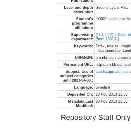
Publication:
Level and depth
Second cycle, A2E
descriptor:
Student's
LY002 Landscape Ar
programme
affiliation:
Supervising
(LTJ, LTV) > Dept. 
department:
(from 130101)
Keywords:
Stråk, rörelse, kopp
industriområde, Lund
URN:NBN:
urn:nbn:se:slu:epsil
Permanent URL:
http://urn.kb.se/res
Subject. Use of
Landscape architect
subject categories
until 2023-04-30.:
Language:
Swedish
Deposited On:
28 Nov 2013 13:55
Metadata Last
28 Nov 2013 13:55
Modified:
Repository Staff Onl