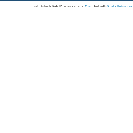
Epsilon Archive for Student Projects is
powored by
EPrints 3
developed by
School of Electronics an