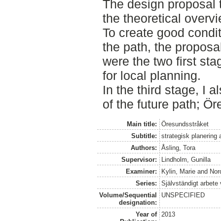
The design proposal t
the theoretical overv
To create good condit
the path, the proposal
were the two first st
for local planning.
In the third stage, I a
of the future path; Ö
Main title:
Öresundsstråket
Subtitle:
strategisk planering 
Authors:
Åsling, Tora
Supervisor:
Lindholm, Gunilla
Examiner:
Kylin, Marie
and
Nor
Series:
Självständigt arbete
Volume/Sequential
UNSPECIFIED
designation:
Year of
2013