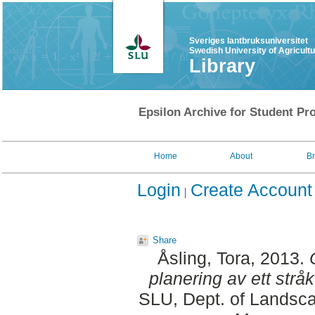
Sveriges lantbruksuniversitet
Swedish University of Agricult
Library
Epsilon Archive for Student Pro
Home
About
B
Login
Create Account
Share
Åsling, Tora
, 2013.
planering av ett stråk
SLU, Dept. of Landsca