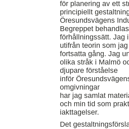
för planering av ett st
principiellt gestaltnin
Öresundsvägens Indu
Begreppet behandlas 
förhållningssätt. Jag 
utifrån teorin som ja
fortsatta gång. Jag u
olika stråk i Malmö 
djupare förståelse
inför Öresundsvägen
omgivningar
har jag samlat mate
och min tid som prak
iakttagelser.
Det gestaltningsförsl