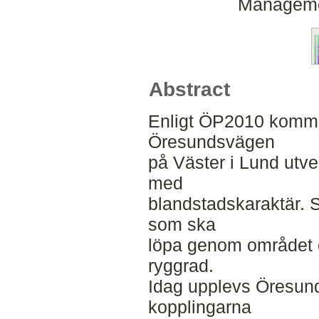
Manageme
Abstract
Enligt ÖP2010 komme
Öresundsvägen
på Väster i Lund utve
med
blandstadskaraktär. St
som ska
löpa genom området 
ryggrad.
Idag upplevs Öresund
kopplingarna