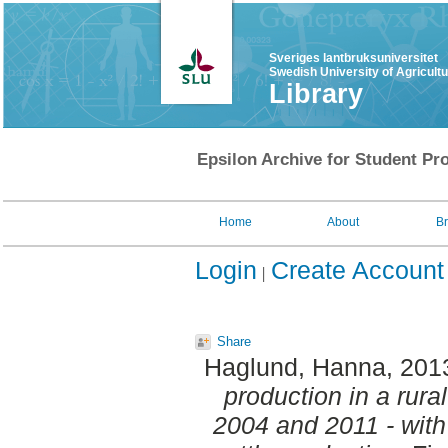
Sveriges lantbruksuniversitet
Swedish University of Agricult
Library
Epsilon Archive for Student Pro
Home
About
B
Login
Create Account
Share
Haglund, Hanna
, 201
production in a rur
2004 and 2011 - wit