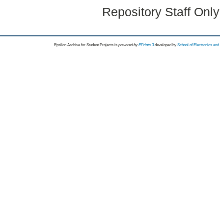
Repository Staff Onl
Epsilon Archive for Student Projects is
powored by
EPrints 3
developed by
School of Electronics an