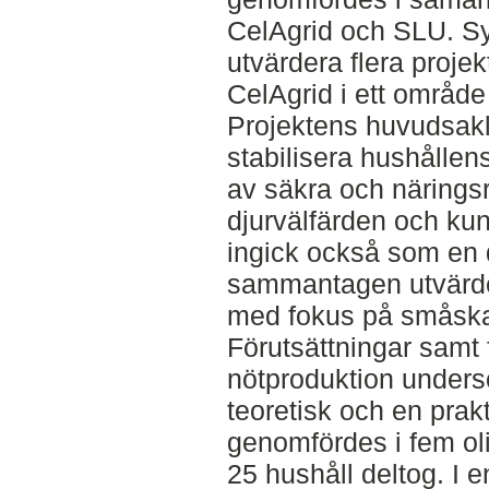
CelAgrid och SLU. Syf
utvärdera flera proje
CelAgrid i ett områd
Projektens huvudsakl
stabilisera hushållen
av säkra och näringsr
djurvälfärden och ku
ingick också som en d
sammantagen utvärder
med fokus på småskal
Förutsättningar samt 
nötproduktion unders
teoretisk och en prak
genomfördes i fem ol
25 hushåll deltog. I 