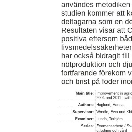
användes metodiken 
studien kommer att ko
deltagarna som en d
Resultaten visar att C
positiva eftersom bå
livsmedelssäkerheten 
har också bidragit till
nötproduktion och dj
fortfarande förekom 
och brist på foder in
Main title:
Improvement in agric
2004 and 2011 - with
Authors:
Haglund, Hanna
Supervisor:
Wredle, Ewa
and
Khi
Examiner:
Lundh, Torbjörn
Series:
Examensarbete / Sver
utfodring och vård