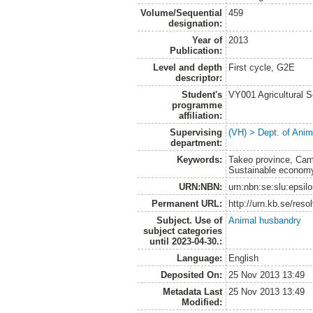
Volume/Sequential
459
designation:
Year of
2013
Publication:
Level and depth
First cycle, G2E
descriptor:
Student's
VY001 Agricultural 
programme
affiliation:
Supervising
(VH) > Dept. of Anim
department:
Keywords:
Takeo province, Camb
Sustainable economy
URN:NBN:
urn:nbn:se:slu:epsil
Permanent URL:
http://urn.kb.se/res
Subject. Use of
Animal husbandry
subject categories
until 2023-04-30.:
Language:
English
Deposited On:
25 Nov 2013 13:49
Metadata Last
25 Nov 2013 13:49
Modified: