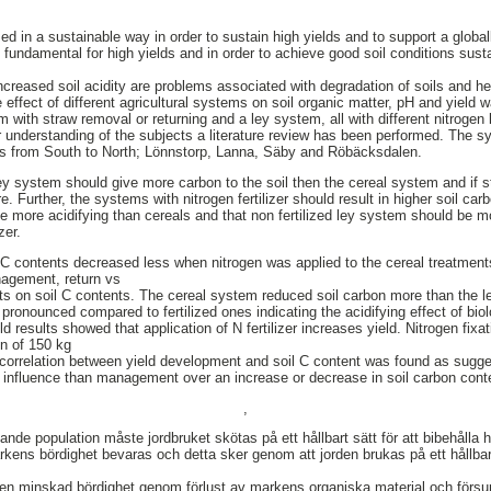
ed in a sustainable way in order to sustain high yields and to support a global
re fundamental for high yields and in order to achieve good soil conditions su
increased soil acidity are problems associated with degradation of soils and h
the effect of different agricultural systems on soil organic matter, pH and yie
with straw removal or returning and a ley system, all with different nitrogen 
er understanding of the subjects a literature review has been performed. The s
tes from South to North; Lönnstorp, Lanna, Säby and Röbäcksdalen.
ey system should give more carbon to the soil then the cereal system and if
 Further, the systems with nitrogen fertilizer should result in higher soil car
e more acidifying than cereals and that non fertilized ley system should be mo
zer.
 C contents decreased less when nitrogen was applied to the cereal treatmen
nagement, return vs
cts on soil C contents. The cereal system reduced soil carbon more than the le
onounced compared to fertilized ones indicating the acidifying effect of biolo
d results showed that application of N fertilizer increases yield. Nitrogen fixa
n of 150 kg
correlation between yield development and soil C content was found as suggeste
 influence than management over an increase or decrease in soil carbon cont
,
ande population måste jordbruket skötas på ett hållbart sätt för att bibehålla 
arkens bördighet bevaras och detta sker genom att jorden brukas på ett hållba
r en minskad bördighet genom förlust av markens organiska material och försur