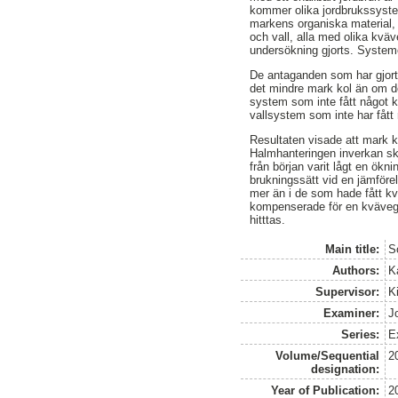
kommer olika jordbrukssyste
markens organiska material,
och vall, alla med olika kväv
undersökning gjorts. Systeme
De antaganden som har gjorts
det mindre mark kol än om d
system som inte fått något k
vallsystem som inte har fått
Resultaten visade att mark k
Halmhanteringen inverkan sk
från början varit lågt en ökni
brukningssätt vid en jämföre
mer än i de som hade fått kvä
kompenserade för en kvävegiv
hitttas.
Main title:
S
Authors:
Ka
Supervisor:
K
Examiner:
J
Series:
E
Volume/Sequential
2
designation:
Year of Publication:
2