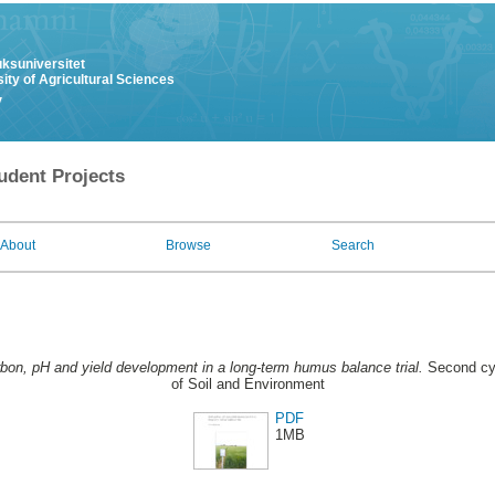
uksuniversitet
ity of Agricultural Sciences
y
udent Projects
About
Browse
Search
rbon, pH and yield development in a long-term humus balance trial.
Second cyc
of Soil and Environment
PDF
1MB