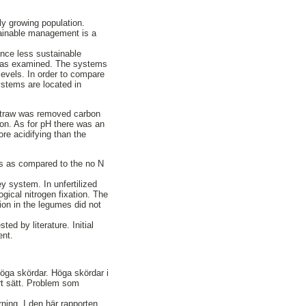
ly growing population.
stainable management is a
ence less sustainable
ld was examined. The systems
levels. In order to compare
ystems are located in
 straw was removed carbon
bon. As for pH there was an
re acidifying than the
ts as compared to the no N
y system. In unfertilized
gical nitrogen fixation. The
tion in the legumes did not
d by literature. Initial
ent.
höga skördar. Höga skördar i
rt sätt. Problem som
ning. I den här rapporten