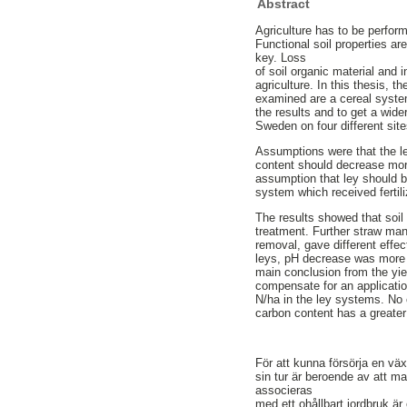
Abstract
Agriculture has to be perform
Functional soil properties a
key. Loss
of soil organic material and 
agriculture. In this thesis, 
examined are a cereal system 
the results and to get a wid
Sweden on four different si
Assumptions were that the l
content should decrease more.
assumption that ley should b
system which received fertili
The results showed that soil
treatment. Further straw ma
removal, gave different effe
leys, pH decrease was more pr
main conclusion from the yiel
compensate for an applicatio
N/ha in the ley systems. No 
carbon content has a greater
För att kunna försörja en väx
sin tur är beroende av att m
associeras
med ett ohållbart jordbruk ä