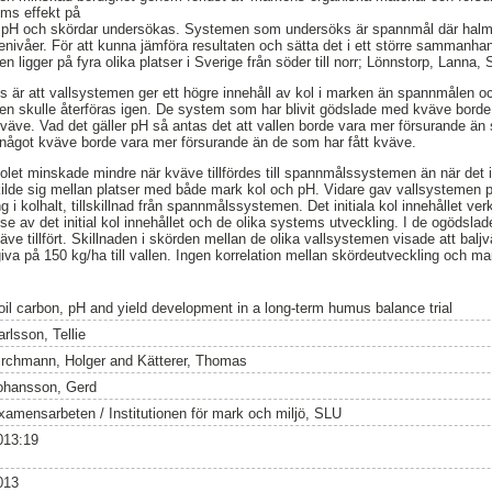
ms effekt på
 pH och skördar undersökas. Systemen som undersöks är spannmål där halmen 
enivåer. För att kunna jämföra resultaten och sätta det i ett större sammanhan
n ligger på fyra olika platser i Sverige från söder till norr; Lönnstorp, Lann
 är att vallsystemen ger ett högre innehåll av kol i marken än spannmålen oc
en skulle återföras igen. De system som har blivit gödslade med kväve bord
väve. Vad det gäller pH så antas det att vallen borde vara mer försurande ä
 något kväve borde vara mer försurande än de som har fått kväve.
olet minskade mindre när kväve tillfördes till spannmålssystemen än när det in
ilde sig mellan platser med både mark kol och pH. Vidare gav vallsystemen p
ng i kolhalt, tillskillnad från spannmålssystemen. Det initiala kol innehållet ve
lse av det initial kol innehållet och de olika systems utveckling. I de ogödsl
ve tillfört. Skillnaden i skörden mellan de olika vallsystemen visade att balj
a på 150 kg/ha till vallen. Ingen korrelation mellan skördeutveckling och ma
oil carbon, pH and yield development in a long-term humus balance trial
rlsson, Tellie
irchmann, Holger
and
Kätterer, Thomas
ohansson, Gerd
xamensarbeten / Institutionen för mark och miljö, SLU
013:19
013