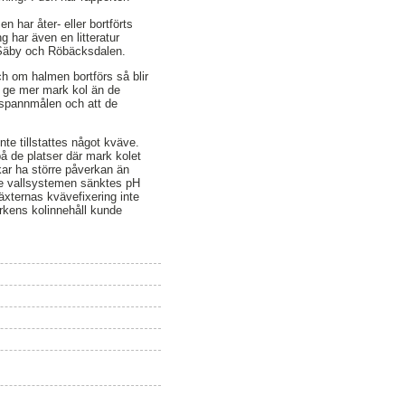
har åter- eller bortförts
g har även en litteratur
a, Säby och Röbäcksdalen.
h om halmen bortförs så blir
e ge mer mark kol än de
n spannmålen och att de
te tillstattes något kväve.
å de platser där mark kolet
rkar ha större påverkan än
ade vallsystemen sänktes pH
växternas kvävefixering inte
rkens kolinnehåll kunde