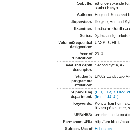
Subtitle:
ett undersökande för
skola i Kenya
Authors:
Höglund, Stina
and
N
Supervisor:
Bergsjö, Ann
and
Kyl
Examiner:
Lindholm, Gunilla
an
Series:
Självständigt arbete
Volume/Sequential
UNSPECIFIED
designation:
Year of
2013
Publication:
Level and depth
Second cycle, A2E
descriptor:
Student's
LY002 Landscape Ar
programme
affiliation:
Supervising
(LTJ, LTV) > Dept. 
department:
(from 130101)
Keywords:
Kenya, barnhem, skola
tillvara på resurser, 
URN:NBN:
urn:nbn:se:slu:epsil
Permanent URL:
http://urn.kb.se/res
Subject. Use of
Education