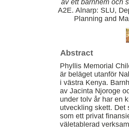
av ett barnhem och s
A2E. Alnarp: SLU, Dep
Planning and Ma
Abstract
Phyllis Memorial Ch
är beläget utanför Na
i västra Kenya. Bar
av Jacinta Njoroge o
under tolv år har en 
utveckling skett. Det
som ett privat finansi
väletablerad verksam