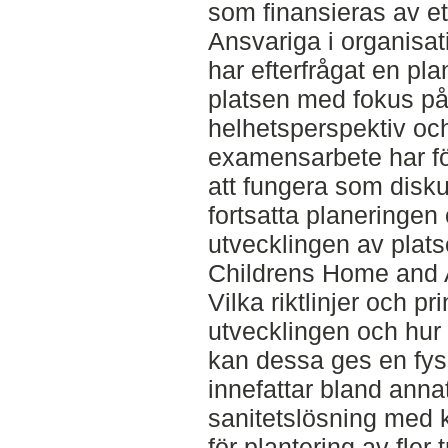
som finansieras av et
Ansvariga i organisa
har efterfrågat en pla
platsen med fokus p
helhetsperspektiv och
examensarbete har fö
att fungera som disk
fortsatta planeringen
utvecklingen av plat
Childrens Home and
Vilka riktlinjer och p
utvecklingen och hur
kan dessa ges en fys
innefattar bland annat 
sanitetslösning med k
för plantering av fler 