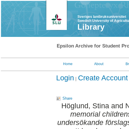
Sveriges lantbruksuniversitet
Swedish University of Agricult
Library
Epsilon Archive for Student Pro
Home
About
B
Login
Create Account
Share
Höglund, Stina
and
N
memorial children
undersökande förslags