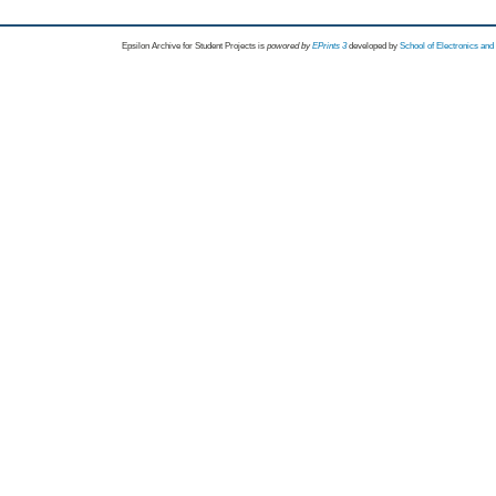
Epsilon Archive for Student Projects is
powored by
EPrints 3
developed by
School of Electronics an