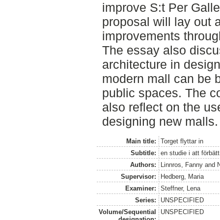
improve S:t Per Galle
proposal will lay out
improvements through
The essay also discu
architecture in desig
modern mall can be b
public spaces. The co
also reflect on the us
designing new malls.
Main title:
Torget flyttar in
Subtitle:
en studie i att förbät
Authors:
Linnros, Fanny
and
N
Supervisor:
Hedberg, Maria
Examiner:
Steffner, Lena
Series:
UNSPECIFIED
Volume/Sequential
UNSPECIFIED
designation: