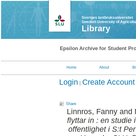
Sveriges lantbruksuniversitet
Swedish University of Agricult
Library
Epsilon Archive for Student Pro
Home
About
B
Login
Create Account
Share
Linnros, Fanny
and
flyttar in : en studie
offentlighet i S:t Pe