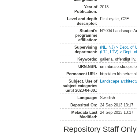
Year of
2013
Publication:
Level and depth
First cycle, G2E
descriptor:
Student's
NY004 Landscape Ar
programme
affiliation:
Supervising
(NL, NJ) > Dept. of
department:
(LTJ, LTV) > Dept. 
Keywords:
galleria, offentligt li
URN:NBN:
urn:nbn:se:slu:epsil
Permanent URL:
http://urn.kb.se/res
Subject. Use of
Landscape architect
subject categories
until 2023-04-30.:
Language:
Swedish
Deposited On:
24 Sep 2013 13:17
Metadata Last
24 Sep 2013 13:17
Modified:
Repository Staff Onl