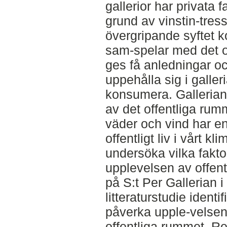
gallerior har privata 
grund av vinstin-tres
övergripande syftet ko
sam-spelar med det o
ges få anledningar oc
uppehålla sig i galler
konsumera. Gallerian
av det offentliga ru
väder och vind har en
offentligt liv i vårt k
undersöka vilka fakto
upplevelsen av offent
på S:t Per Gallerian
litteraturstudie ident
påverka upple-velsen 
offentliga rummet. Res