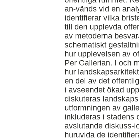
an-vänds vid en analy
identifierar vilka bris
till den upplevda offen
av metoderna besvar
schematiskt gestaltni
hur upplevelsen av off
Per Gallerian. I och 
hur landskapsarkitekt
en del av det offentl
i avseendet ökad uppl
diskuteras landskapsa
utformningen av galle
inkluderas i stadens o
avslutande diskuss-io
huruvida de identifie