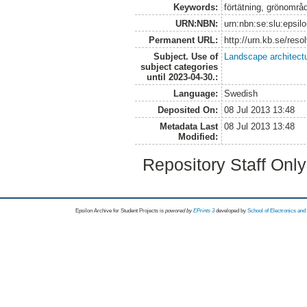
Keywords:
förtätning, grönområ
URN:NBN:
urn:nbn:se:slu:epsil
Permanent URL:
http://urn.kb.se/res
Subject. Use of
Landscape architect
subject categories
until 2023-04-30.:
Language:
Swedish
Deposited On:
08 Jul 2013 13:48
Metadata Last
08 Jul 2013 13:48
Modified:
Repository Staff Onl
Epsilon Archive for Student Projects is
powored by
EPrints 3
developed by
School of Electronics an