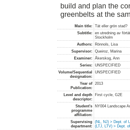
build and plan the co
greenbelts at the sam
Main title:
Tät eller grön stad?
Subtitle:
en utredning av fört
Stockholm
Authors:
Rönnols, Lisa
Supervisor:
Queiroz, Marina
Examiner:
Åkerskog, Ann
Series:
UNSPECIFIED
Volume/Sequential
UNSPECIFIED
designation:
Year of
2013
Publication:
Level and depth
First cycle, G2E
descriptor:
Student's
NY004 Landscape Ar
programme
affiliation:
Supervising
(NL, NJ) > Dept. of
department:
(LTJ, LTV) > Dept. 