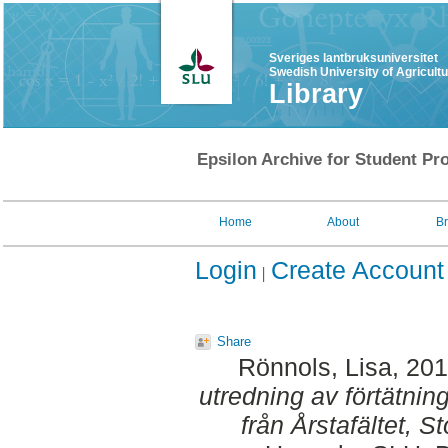
Sveriges lantbruksuniversitet
Swedish University of Agricult
Library
Epsilon Archive for Student Pro
Home
About
B
Login
Create Account
Share
Rönnols, Lisa
, 20
utredning av förtätni
från Årstafältet, S