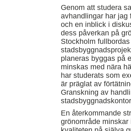
Genom att studera sam
avhandlingar har jag 
och en inblick i disku
dess påverkan på grön
Stockholm fullbordas 
stadsbyggnadsprojekt
planeras byggas på 
minskas med nära hälf
har studerats som exe
är präglat av förtätn
Granskning av handlin
stadsbyggnadskontoret 
En återkommande str
grönområde minskar i s
kvaliteten på själva g