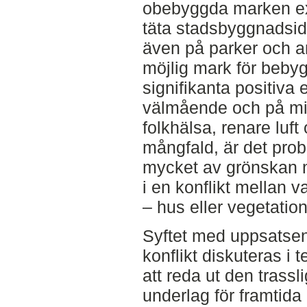
obebyggda marken exp
täta stadsbyggnadside
även på parker och 
möjlig mark för bebyg
signifikanta positiva
välmående och på mil
folkhälsa, renare luft
mångfald, är det probl
mycket av grönskan
i en konflikt mellan 
– hus eller vegetation
Syftet med uppsatsen
konflikt diskuteras i t
att reda ut den trass
underlag för framtida