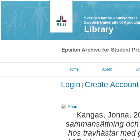
Sveriges lantbruksuniversitet
Swedish University of Agricult
Library
Epsilon Archive for Student Pro
Home
About
B
Login
Create Account
Share
Kangas, Jonna
, 
sammansättning och å
hos travhästar med g