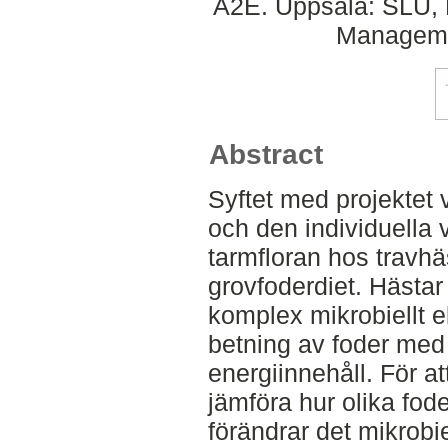
A2E. Uppsala: SLU, D
Managemen
Abstract
Syftet med projektet 
och den individuella 
tarmfloran hos travh
grovfoderdiet. Hästar
komplex mikrobiellt 
betning av foder med 
energiinnehåll. För a
jämföra hur olika fo
förändrar det mikrobi