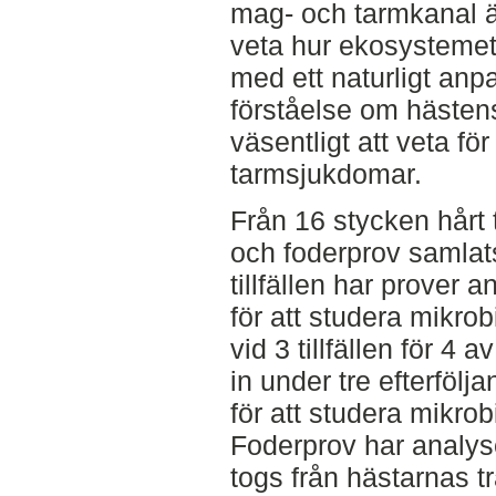
mag- och tarmkanal är
veta hur ekosystemet 
med ett naturligt anp
förståelse om hästens
väsentligt att veta fö
tarmsjukdomar.
Från 16 stycken hårt 
och foderprov samlats
tillfällen har prover a
för att studera mikro
vid 3 tillfällen för 4
in under tre efterföl
för att studera mikro
Foderprov har analyser
togs från hästarnas 