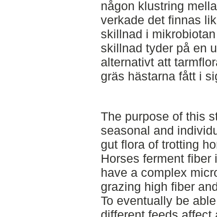
någon klustring mell
verkade det finnas li
skillnad i mikrobiota
skillnad tyder på en 
alternativt att tarmflor
gräs hästarna fått i 
The purpose of this s
seasonal and individu
gut flora of trotting h
Horses ferment fiber i
have a complex micro
grazing high fiber an
To eventually be abl
different feeds affect