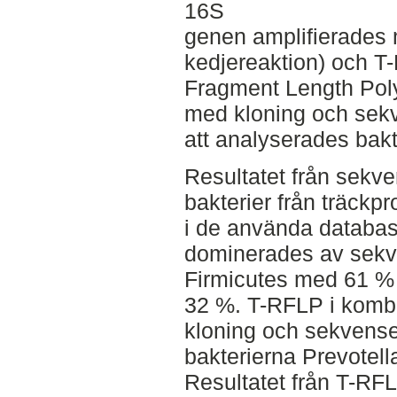
16S
genen amplifierades
kedjereaktion) och T-
Fragment Length Pol
med kloning och sek
att analyserades bakte
Resultatet från sekven
bakterier från träckp
i de använda databa
dominerades av sekv
Firmicutes med 61 % 
32 %. T-RFLP i komb
kloning och sekvens
bakterierna Prevotella
Resultatet från T-RF