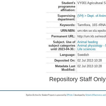
Student's
VY001 Agricultural 
programme
affiliation:
Supervising
(VH) > Dept. of Anim
department:
Keywords:
Tarmflora, 16S rRNA
URN:NBN:
urn:nbn:se:slu:epsil
Permanent URL:
http://urn.kb.se/res
Subject. Use of
Animal feeding
subject categories
Animal physiology - N
until 2023-04-30.:
Life sciences
Language:
Swedish
Deposited On:
02 Jul 2013 10:28
Metadata Last
02 Jul 2013 10:28
Modified:
Repository Staff Onl
Epsilon Archive for Student Projects is
powored by
EPrints 3
developed by
School of Electronics an