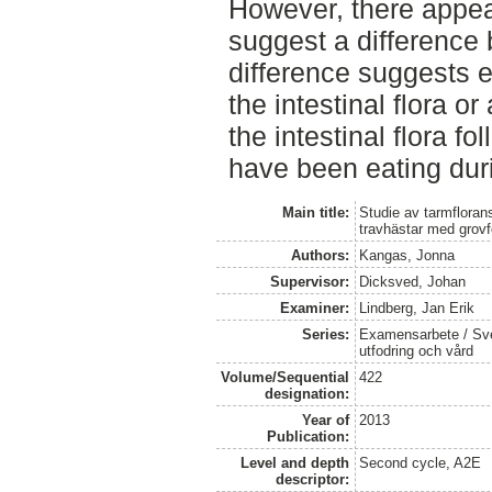
However, there appear
suggest a difference
difference suggests e
the intestinal flora o
the intestinal flora f
have been eating dur
Main title:
Studie av tarmfloran
travhästar med grovf
Authors:
Kangas, Jonna
Supervisor:
Dicksved, Johan
Examiner:
Lindberg, Jan Erik
Series:
Examensarbete / Sver
utfodring och vård
Volume/Sequential
422
designation:
Year of
2013
Publication:
Level and depth
Second cycle, A2E
descriptor: