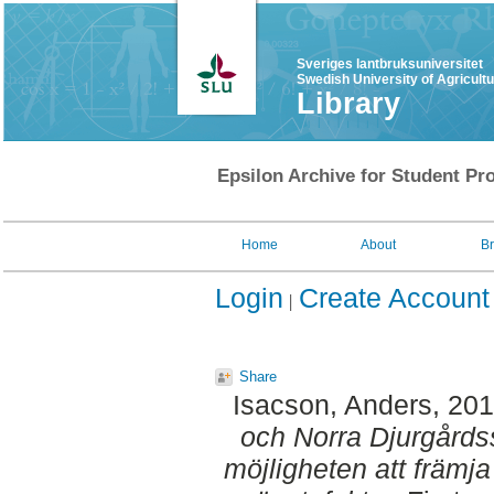
Sveriges lantbruksuniversitet
Swedish University of Agricult
Library
Epsilon Archive for Student Pro
Home
About
B
Login
Create Account
Share
Isacson, Anders
, 20
och Norra Djurgårds
möjligheten att främj