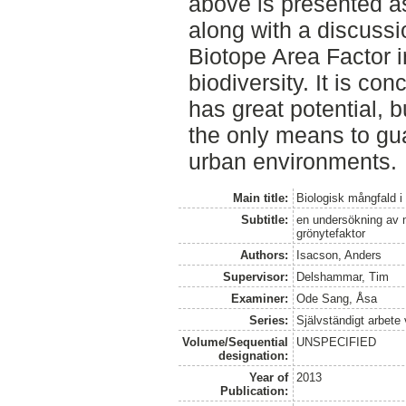
above is presented as 
along with a discussi
Biotope Area Factor i
biodiversity. It is co
has great potential, 
the only means to gua
urban environments.
Main title:
Biologisk mångfald 
Subtitle:
en undersökning av m
grönytefaktor
Authors:
Isacson, Anders
Supervisor:
Delshammar, Tim
Examiner:
Ode Sang, Åsa
Series:
Självständigt arbete
Volume/Sequential
UNSPECIFIED
designation:
Year of
2013
Publication: