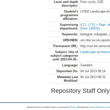
Level and depth
First cycle, G2E
descriptor:
Student's
LY002 Landscape Ar
programme
affiliation:
Supervising
(LTJ, LTV) > Dept. 
department:
(from 130101)
Keywords:
biologisk mångfald, 
URN:NBN:
urn:nbn:se:slu:epsil
Permanent URL:
http://urn.kb.se/res
Subject. Use of
Landscape architect
subject categories
until 2023-04-30.:
Language:
Swedish
Deposited On:
04 Jul 2013 08:14
Metadata Last
04 Jul 2013 08:31
Modified:
Repository Staff Onl
Epsilon Archive for Student Projects is
powored by
EPrints 3
developed by
School of Electronics an