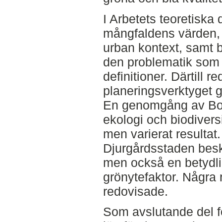
I Arbetets teoretiska
mångfaldens värden, 
urban kontext, samt 
den problematik som 
definitioner. Därtill r
planeringsverktyget g
En genomgång av Bo0
ekologi och biodivers
men varierat resultat.
Djurgårdsstaden besk
men också en betydli
grönytefaktor. Några r
redovisade.
Som avslutande del fö