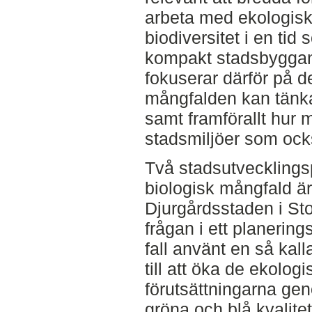
arbeta med ekologis
biodiversitet i en tid 
kompakt stadsbyggan
fokuserar därför på 
mångfalden kan tänka
samt framförallt hur
stadsmiljöer som ocks
Två stadsutvecklings
biologisk mångfald ä
Djurgårdsstaden i Sto
frågan i ett planeri
fall använt en så kall
till att öka de ekologi
förutsättningarna ge
gröna och blå kvalitet