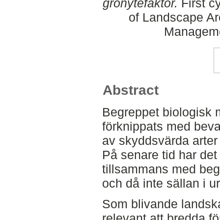
grönytefaktor.
First c
of Landscape Ar
Manageme
Abstract
Begreppet biologisk 
förknippats med beva
av skyddsvärda arter
På senare tid har det 
tillsammans med beg
och då inte sällan i
Som blivande landska
relevant att bredda f