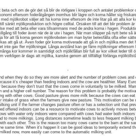
t beta och om de gör det så blir de rörligare i kroppen och antalet problemkor 
nomi eftersom foderåtgången inomhus blir lägre och korna håller sig friskar
ed mjölkrobot väljer att ha korna inne eftersom de inte litar på att alla kor 
ill sänkt mjölkproduktion och högre celltal. Orsaken till att det blir problem är
örelse med att beta eller vara tillsammans med de andra korna i hagen. Produkt
illgång till foder även när de är ute i hagen. När man släpper på nytt bete så 
tja för att få korna genom mjölkroboten om man byter betesfålla ofta eller sät
as att gå ut. Även foder gör korna motiverade att gå in och mjölka men det hjä
 inte gav fler mjölkningar. Långa avstånd kan ge färre mjölkningar eftersom ko
 många kor kommer in samtidigt och mjölkfållan blir full av kor vilket leder till
m verkligen är dags att mjölka, kanske genom att tillfälligt förlänga mjölktillst
.
,
and when they do so they are more alert and the number of problem cows and 
cause it’s cheaper than feeding indoors and the cow are healthier. Many Eur
 because they don’t trust that the cows come in voluntarily to be milked. Ma
n and a higher cell number. The reason for this problem is probably the motivat
ing with other cows. Good pasture gives more milk because the cows can eat
r intake of grass when the farmers give new pasture. This motivation can be u
lking unit if the farmer changes pasture often or has a selection unit that pr
Feed offered indoors can be a resource to motivate cows to actively moves be
ows with water only indoors were compared with cows had water both indoors
ead to more milkings. Long distances sometime leads to less frequent milkin
e with each other. This is the reason too many cows came to the barn at the
the same time. When it’s happen it can be good ideas to temporarily extend t
milked now, more easily can come to the automatic milking unit.