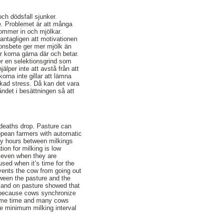
och dödsfall sjunker.
e. Problemet är att många
kommer in och mjölkar.
 antagligen att motivationen
ionsbete ger mer mjölk än
är korna gärna där och betar.
ter en selektionsgrind som
lper inte att avstå från att
rna inte gillar att lämna
 ökad stress. Då kan det vara
åndet i besättningen så att
deaths drop. Pasture can
opean farmers with automatic
ny hours between milkings
ion for milking is low
 even when they are
sed when it’s time for the
events the cow from going out
tween the pasture and the
 and on pasture showed that
g because cows synchronize
 same time and many cows
he minimum milking interval