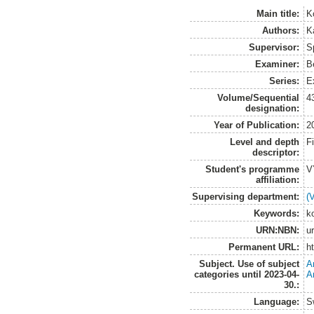
Main title:
K
Authors:
K
Supervisor:
S
Examiner:
B
Series:
E
Volume/Sequential
4
designation:
Year of Publication:
2
Level and depth
F
descriptor:
Student's programme
V
affiliation:
Supervising department:
(
Keywords:
ko
URN:NBN:
u
Permanent URL:
h
Subject. Use of subject
A
categories until 2023-04-
A
30.:
Language:
S