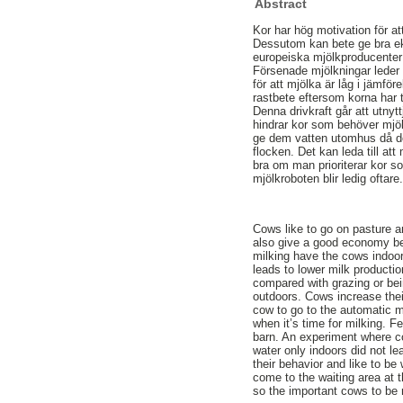
Abstract
Kor har hög motivation för at
Dessutom kan bete ge bra eko
europeiska mjölkproducenter m
Försenade mjölkningar leder t
för att mjölka är låg i jämf
rastbete eftersom korna har t
Denna drivkraft går att utnyt
hindrar kor som behöver mjölk
ge dem vatten utomhus då det
flocken. Det kan leda till att
bra om man prioriterar kor so
mjölkroboten blir ledig oftare
Cows like to go on pasture 
also give a good economy be
milking have the cows indoor
leads to lower milk productio
compared with grazing or be
outdoors. Cows increase thei
cow to go to the automatic mi
when it’s time for milking. 
barn. An experiment where c
water only indoors did not l
their behavior and like to b
come to the waiting area at 
so the important cows to be 