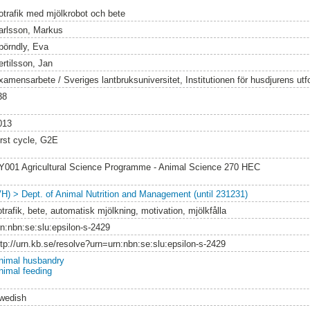
otrafik med mjölkrobot och bete
arlsson, Markus
pörndly, Eva
ertilsson, Jan
xamensarbete / Sveriges lantbruksuniversitet, Institutionen för husdjurens utf
38
013
irst cycle, G2E
Y001 Agricultural Science Programme - Animal Science 270 HEC
VH) > Dept. of Animal Nutrition and Management (until 231231)
trafik, bete, automatisk mjölkning, motivation, mjölkfålla
rn:nbn:se:slu:epsilon-s-2429
ttp://urn.kb.se/resolve?urn=urn:nbn:se:slu:epsilon-s-2429
nimal husbandry
nimal feeding
wedish