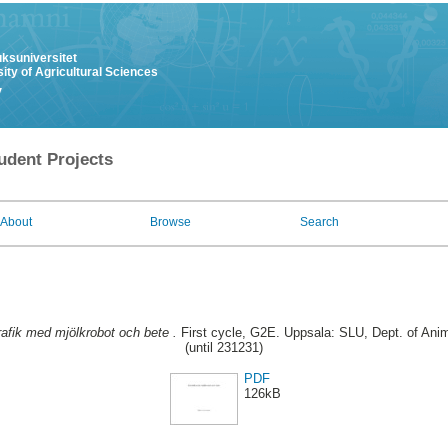
uksuniversitet
ity of Agricultural Sciences
y
udent Projects
About
Browse
Search
rafik med mjölkrobot och bete .
First cycle, G2E. Uppsala: SLU, Dept. of Ani
(until 231231)
PDF
126kB