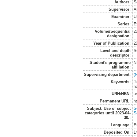
Authors:
S
Supervisor:
A
Examiner:
U
Series:
E
Volume/Sequential
2
designation:
Year of Publication:
2
Level and depth
S
descriptor:
Student's programme
N
affiliation:
Supervising department:
(
Keywords:
J
h
URN:NBN:
u
Permanent URL:
h
Subject. Use of subject
S
categories until 2023-04-
S
30.:
Language:
E
Deposited On:
1