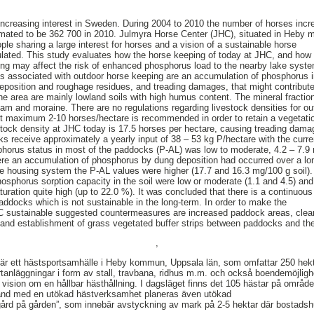
increasing interest in Sweden. During 2004 to 2010 the number of horses inc
mated to be 362 700 in 2010. Julmyra Horse Center (JHC), situated in Heby mu
le sharing a large interest for horses and a vision of a sustainable horse
ted. This study evaluates how the horse keeping of today at JHC, and how
ing may affect the risk of enhanced phosphorus load to the nearby lake syst
ks associated with outdoor horse keeping are an accumulation of phosphorus i
deposition and roughage residues, and treading damages, that might contribute
the area are mainly lowland soils with high humus content. The mineral fractio
m and moraine. There are no regulations regarding livestock densities for ou
t maximum 2-10 horses/hectare is recommended in order to retain a vegetati
tock density at JHC today is 17.5 horses per hectare, causing treading dama
receive approximately a yearly input of 38 – 53 kg P/hectare with the curre
sphorus status in most of the paddocks (P-AL) was low to moderate, 4.2 – 7.9
ere an accumulation of phosphorus by dung deposition had occurred over a lo
ose housing system the P-AL values were higher (17.7 and 16.3 mg/100 g soil).
hosphorus sorption capacity in the soil were low or moderate (1.1 and 4.5) and
turation quite high (up to 22.0 %). It was concluded that there is a continuou
addocks which is not sustainable in the long-term. In order to make the
sustainable suggested countermeasures are increased paddock areas, clean
and establishment of grass vegetated buffer strips between paddocks and th
,
är ett hästsportsamhälle i Heby kommun, Uppsala län, som omfattar 250 hek
anläggningar i form av stall, travbana, ridhus m.m. och också boendemöjligh
vision om en hållbar hästhållning. I dagsläget finns det 105 hästar på område
mband med en utökad hästverksamhet planeras även utökad
ård på gården”, som innebär avstyckning av mark på 2-5 hektar där bostads