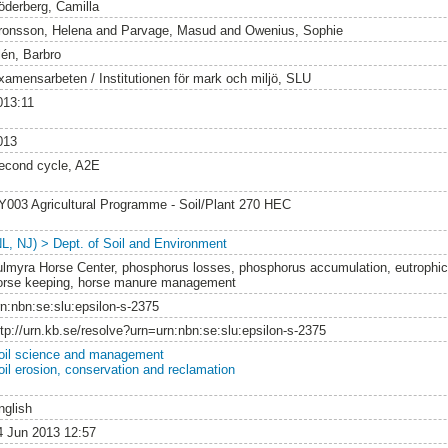
öderberg, Camilla
ronsson, Helena
and
Parvage, Masud
and
Owenius, Sophie
lén, Barbro
xamensarbeten / Institutionen för mark och miljö, SLU
013:11
013
econd cycle, A2E
Y003 Agricultural Programme - Soil/Plant 270 HEC
NL, NJ) > Dept. of Soil and Environment
ulmyra Horse Center, phosphorus losses, phosphorus accumulation, eutrophic
orse keeping, horse manure management
rn:nbn:se:slu:epsilon-s-2375
ttp://urn.kb.se/resolve?urn=urn:nbn:se:slu:epsilon-s-2375
oil science and management
oil erosion, conservation and reclamation
nglish
4 Jun 2013 12:57