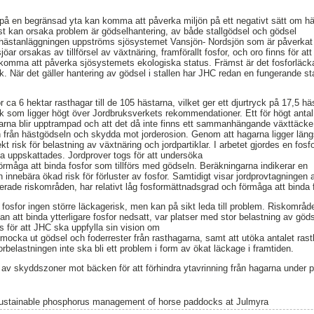
t på en begränsad yta kan komma att påverka miljön på ett negativt sätt om h
mst kan orsaka problem är gödselhantering, av både stallgödsel och gödsel
gger hästanläggningen uppströms sjösystemet Vansjön- Nordsjön som är påverkat
ar orsakas av tillförsel av växtnäring, framförallt fosfor, och oro finns för att
omma att påverka sjösystemets ekologiska status. Främst är det fosforläck
k. När det gäller hantering av gödsel i stallen har JHC redan en fungerande st
ca 6 hektar rasthagar till de 105 hästarna, vilket ger ett djurtryck på 17,5 hä
yck som ligger högt över Jordbruksverkets rekommendationer. Ett för högt antal
hagarna blir upptrampad och att det då inte finns ett sammanhängande växttäcke
 från hästgödseln och skydda mot jorderosion. Genom att hagarna ligger lä
t risk för belastning av växtnäring och jordpartiklar. I arbetet gjordes en fos
a uppskattades. Jordprover togs för att undersöka
örmåga att binda fosfor som tillförs med gödseln. Beräkningarna indikerar en
innebära ökad risk för förluster av fosfor. Samtidigt visar jordprovtagningen a
ierade riskområden, har relativt låg fosformättnadsgrad och förmåga att binda 
v fosfor ingen större läckagerisk, men kan på sikt leda till problem. Riskområde
 att binda ytterligare fosfor nedsatt, var platser med stor belastning av göds
för att JHC ska uppfylla sin vision om
t mocka ut gödsel och foderrester från rasthagarna, samt att utöka antalet ras
forbelastningen inte ska bli ett problem i form av ökat läckage i framtiden.
v skyddszoner mot bäcken för att förhindra ytavrinning från hagarna under p
ustainable phosphorus management of horse paddocks at Julmyra