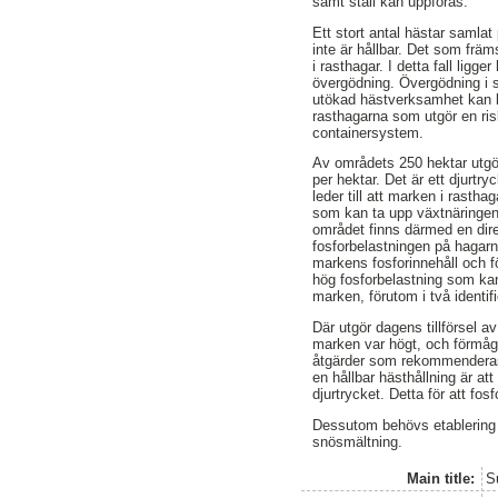
samt stall kan uppföras.
Ett stort antal hästar samla
inte är hållbar. Det som frä
i rasthagar. I detta fall li
övergödning. Övergödning i sjö
utökad hästverksamhet kan k
rasthagarna som utgör en ris
containersystem.
Av områdets 250 hektar utgör 
per hektar. Det är ett djurtr
leder till att marken i rast
som kan ta upp växtnäringen
området finns därmed en direk
fosforbelastningen på hagarn
markens fosforinnehåll och f
hög fosforbelastning som kan 
marken, förutom i två identif
Där utgör dagens tillförsel a
marken var högt, och förmågan
åtgärder som rekommenderas 
en hållbar hästhållning är at
djurtrycket. Detta för att fos
Dessutom behövs etablering a
snösmältning.
Main title:
S