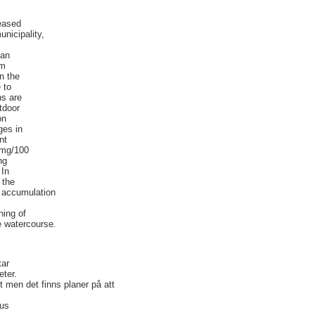
reased
nicipality,
 an
em
n the
 to
ns are
tdoor
on
ges in
nt
 mg/100
ng
 In
 the
s accumulation
ing of
e watercourse.
tar
eter.
t men det finns planer på att
hus