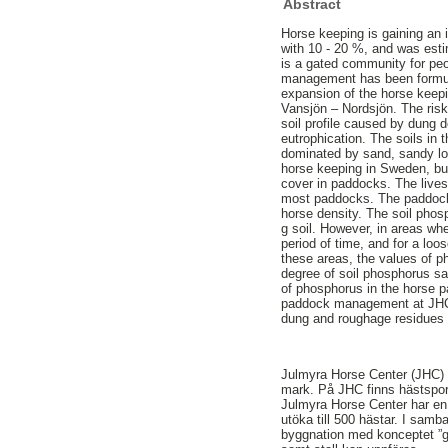
Abstract
Horse keeping is gaining an 
with 10 - 20 %, and was esti
is a gated community for peop
management has been formula
expansion of the horse keep
Vansjön – Nordsjön. The ris
soil profile caused by dung 
eutrophication. The soils in 
dominated by sand, sandy loa
horse keeping in Sweden, bu
cover in paddocks. The lives
most paddocks. The paddocks 
horse density. The soil pho
g soil. However, in areas wh
period of time, and for a lo
these areas, the values of p
degree of soil phosphorus sa
of phosphorus in the horse p
paddock management at JHC 
dung and roughage residues 
Julmyra Horse Center (JHC) 
mark. På JHC finns hästsport
Julmyra Horse Center har en 
utöka till 500 hästar. I sa
byggnation med konceptet ”g