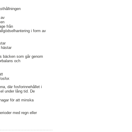
ästhållningen
 av
 en
age från
allgödselhantering i form av
star
 hästar
ngs bäcken som går genom
forbalans och
tt
fosfor.
na, där fosforinnehållet i
el under lång tid. De
thagar för att minska
erioder med regn eller