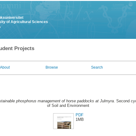
uksuniversitet
ity of Agricultural Sciences
y
udent Projects
About
Browse
Search
tainable phosphorus management of horse paddocks at Julmyra.
Second cyc
of Soil and Environment
PDF
1MB