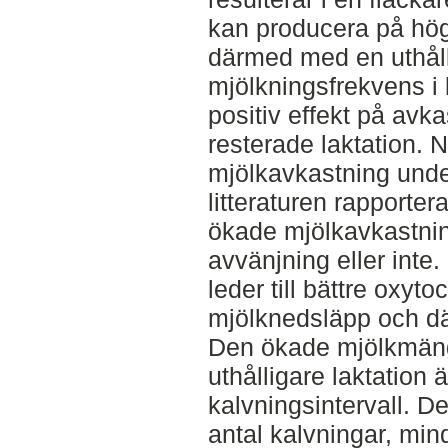
kan producera på hög
därmed med en uthåll
mjölkningsfrekvens i 
positiv effekt på avk
resterade laktation. N
mjölkavkastning unde
litteraturen rapporter
ökade mjölkavkastnin
avvänjning eller inte
leder till bättre oxytoc
mjölknedsläpp och dä
Den ökade mjölkmän
uthålligare laktation är
kalvningsintervall. Det 
antal kalvningar, mind