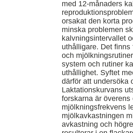
med 12-månaders kalv
reproduktionsproblem,
orsakat den korta prod
minska problemen sku
kalvningsintervallet oc
uthålligare. Det finns
och mjölkningsrutine
system och rutiner k
uthållighet. Syftet me
därför att undersöka 
Laktationskurvans ut
forskarna är överens
mjölkningsfrekvens led
mjölkavkastningen mi
avkastning och högre 
resulterar i en flacka