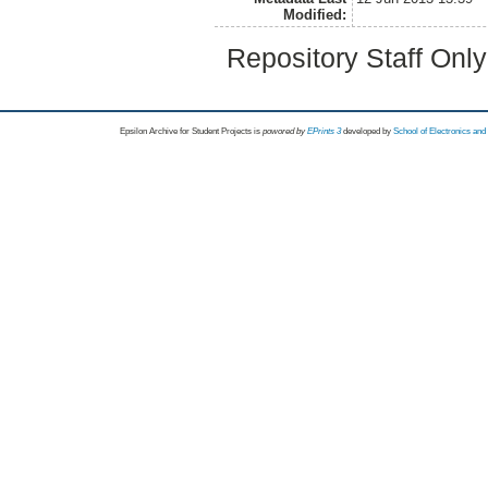
Modified:
Repository Staff Onl
Epsilon Archive for Student Projects is
powored by
EPrints 3
developed by
School of Electronics an