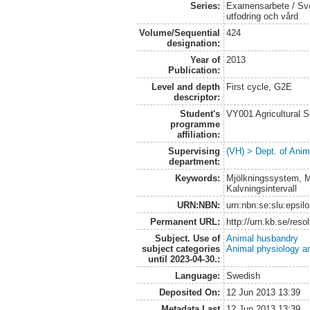
Series:
Examensarbete / Sver
utfodring och vård
Volume/Sequential
424
designation:
Year of
2013
Publication:
Level and depth
First cycle, G2E
descriptor:
Student's
VY001 Agricultural 
programme
affiliation:
Supervising
(VH) > Dept. of Anim
department:
Keywords:
Mjölkningssystem, Mj
Kalvningsintervall
URN:NBN:
urn:nbn:se:slu:epsil
Permanent URL:
http://urn.kb.se/res
Subject. Use of
Animal husbandry
subject categories
Animal physiology a
until 2023-04-30.:
Language:
Swedish
Deposited On:
12 Jun 2013 13:39
Metadata Last
12 Jun 2013 13:39