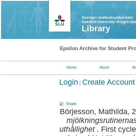
Sveriges lantbruksuniversitet
Swedish University of Agricult
Library
Epsilon Archive for Student Pro
Home
About
B
Login
Create Account
Share
Börjesson, Mathilda
, 
mjölkningsrutinernas
uthållighet .
First cycl