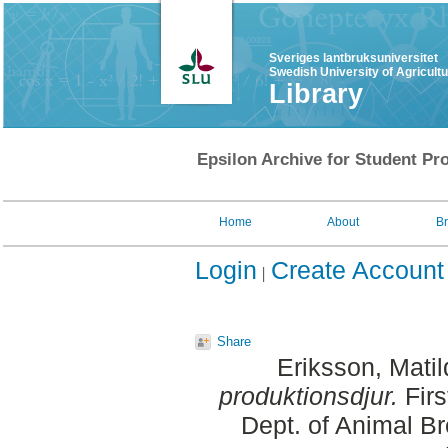
Sveriges lantbruksuniversitet
Swedish University of Agricult
Library
Epsilon Archive for Student Pro
Home
About
B
Login
Create Account
Share
Eriksson, Matil
produktionsdjur.
Firs
Dept. of Animal Br