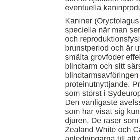
eventuella kaninprod
Kaniner (Oryctolagus 
speciella när man ser
och reproduktionsfysi
brunstperiod och är u
smälta grovfoder effek
blindtarm och sitt sär
blindtarmsavföringen f
proteinutnyttjande. P
som störst i Sydeurop
Den vanligaste avelss
som har visat sig kunn
djuren. De raser som
Zealand White och Ca
anledningarna till at