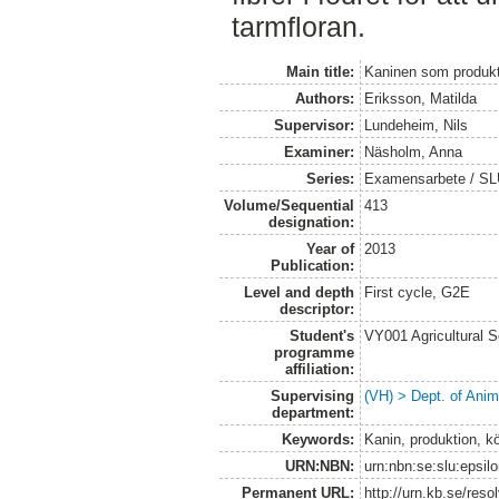
tarmfloran.
Main title:
Kaninen som produkt
Authors:
Eriksson, Matilda
Supervisor:
Lundeheim, Nils
Examiner:
Näsholm, Anna
Series:
Examensarbete / SLU,
Volume/Sequential
413
designation:
Year of
2013
Publication:
Level and depth
First cycle, G2E
descriptor:
Student's
VY001 Agricultural 
programme
affiliation:
Supervising
(VH) > Dept. of Anim
department:
Keywords:
Kanin, produktion, kö
URN:NBN:
urn:nbn:se:slu:epsil
Permanent URL:
http://urn.kb.se/res