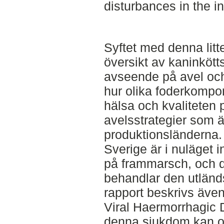
disturbances in the int
Syftet med denna litte
översikt av kaninkött
avseende på avel och
hur olika foderkompon
hälsa och kvaliteten 
avelsstrategier som är
produktionsländerna. 
Sverige är i nuläget i
på frammarsch, och de
behandlar den utländ
rapport beskrivs äve
Viral Haermorrhagic 
denna sjukdom kan o