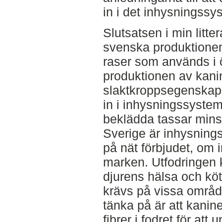
in i det inhysningssy
Slutsatsen i min litte
svenska produktionen 
raser som används i ö
produktionen av kanin
slaktkroppsegenskaper
in i inhysningssysteme
beklädda tassar minsk
Sverige är inhysnings
på nät förbjudet, om i
marken. Utfodringen k
djurens hälsa och köt
krävs på vissa område
tänka på är att kanin
fibrer i fodret för att 