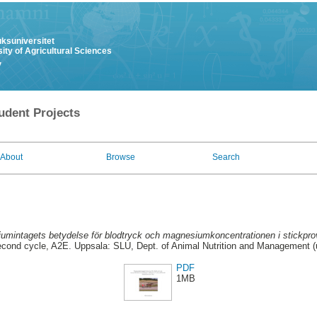
uksuniversitet
ity of Agricultural Sciences
y
udent Projects
About
Browse
Search
mintagets betydelse för blodtryck och magnesiumkoncentrationen i stickprov
cond cycle, A2E. Uppsala: SLU, Dept. of Animal Nutrition and Management (u
PDF
1MB