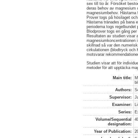
sex till tio år. Försöket bes
deras behov av magnesium oc
magnesiumbehov. Hästarna fic
Prover togs på hösilaget och
Hästarna tränades på bana en
perioderna togs regelbundet 
Blodprover togs en gång per p
Resultaten av studien visar
magnesiumkoncentrationen i st
skillnad så var den numerisk
cirkulationen (blodtryck och
motsvarar rekommendationen. 
Studien visar att för individ
metoder för att upptäcka ma
Main title:
M
b
Authors:
S
Supervisor:
J
Examiner:
L
Series:
E
Volume/Sequential
4
designation:
Year of Publication:
2