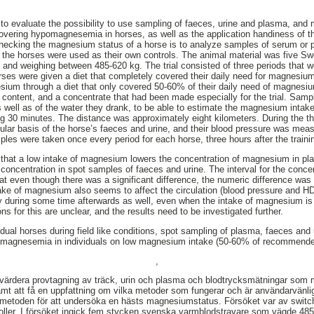
s to evaluate the possibility to use sampling of faeces, urine and plasma, an
overing hypomagnesemia in horses, as well as the application handiness of
cking the magnesium status of a horse is to analyze samples of serum or pl
 the horses were used as their own controls. The animal material was five Sw
, and weighing between 485-620 kg. The trial consisted of three periods that 
orses were given a diet that completely covered their daily need for magnesium
nesium through a diet that only covered 50-60% of their daily need of magnesi
ontent, and a concentrate that had been made especially for the trial. Samp
s well as of the water they drank, to be able to estimate the magnesium inta
g 30 minutes. The distance was approximately eight kilometers. During the thre
lar basis of the horse’s faeces and urine, and their blood pressure was meas
ples were taken once every period for each horse, three hours after the traini
ow that a low intake of magnesium lowers the concentration of magnesium in pl
ncentration in spot samples of faeces and urine. The interval for the conce
 even though there was a significant difference, the numeric difference was 
take of magnesium also seems to affect the circulation (blood pressure and H
bly during some time afterwards as well, even when the intake of magnesium is 
 for this are unclear, and the results need to be investigated further.
vidual horses during field like conditions, spot sampling of plasma, faeces and
omagnesemia in individuals on low magnesium intake (50-60% of recommende
,
tvärdera provtagning av träck, urin och plasma och blodtrycksmätningar som 
mt att få en uppfattning om vilka metoder som fungerar och är användarvänli
etoden för att undersöka en hästs magnesiumstatus. Försöket var av switch-
oller. I försöket ingick fem stycken svenska varmblodstravare som vägde 485-