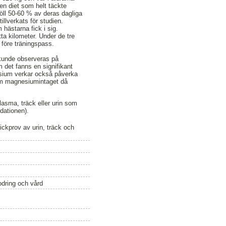
 en diet som helt täckte
öll 50-60 % av deras dagliga
llverkats för studien.
hästarna fick i sig.
ta kilometer. Under de tre
 före träningspass.
 kunde observeras på
m det fanns en signifikant
nesium verkar också påverka
 om magnesiumintaget då
plasma, träck eller urin som
dationen).
ckprov av urin, träck och
odring och vård