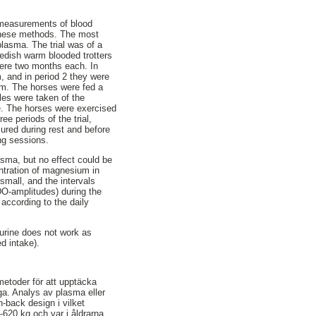
d measurements of blood
 these methods. The most
asma. The trial was of a
edish warm blooded trotters
were two months each. In
, and in period 2 they were
um. The horses were fed a
les were taken of the
ke. The horses were exercised
e periods of the trial,
ured during rest and before
ng sessions.
asma, but no effect could be
ntration of magnesium in
small, and the intervals
DO-amplitudes) during the
according to the daily
 urine does not work as
d intake).
metoder för att upptäcka
ga. Analys av plasma eller
back design i vilket
620 kg och var i åldrarna