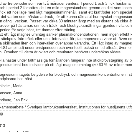
tod av tre perioder som var två månader vardera. I period 1 och 3 fick hästarna
h i period 2 försattes de i en mild magnesiumbrist genom en diet som inneh
k ett hösilage med lågt magnesiuminnehåll, samt ett kraftfoder som specialti
 det vatten som hästarna drack, för att kunna räkna ut hur mycket magnesium 
 gång i veckan. Passet var cirka 30 minuter långt med en distans på cirka åt
prover på hästarnas urin och träck, och blodtrycksmätningar gjordes i vila och
eriod för varje häst, tre timmar efter träning.
 att ett lågt magnesiumintag sänker plasmakoncentrationen, men ingen effekt
ickprov från träck eller urin. Intervallet för plasmaproverna visar att även o
a skillnaden liten och intervallen överlappar varandra. Ett lågt intag av mag
 HDO-amplitud) under bristperioden och eventuellt också en tid efteråt, även
Orsaken till detta är oklart och resultaten behöver undersökas vidare.
uella hästar under fältmässiga förhållanden fungerar inte stickprovstagning av 
gnesiumbrist hos individer på ett lågt magnesiumintag (50-60 % av rekommen
agnesiumintagets betydelse för blodtryck och magnesiumkoncentrationen i sti
lodplasma hos häst
olheim, Maria
ansson, Anna
indberg, Jan Erik
xamensarbete / Sveriges lantbruksuniversitet, Institutionen för husdjurens utf
09
013