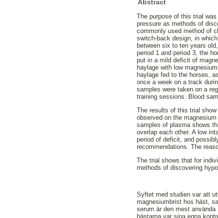
Abstract
The purpose of this trial wa
pressure as methods of disc
commonly used method of che
switch-back design, in which
between six to ten years old
period 1 and period 3, the h
put in a mild deficit of mag
haylage with low magnesium c
haylage fed to the horses, a
once a week on a track durin
samples were taken on a regu
training sessions. Blood sam
The results of this trial sh
observed on the magnesium co
samples of plasma shows that
overlap each other. A low in
period of deficit, and possi
recommendations. The reasons
The trial shows that for indi
methods of discovering hyp
Syftet med studien var att u
magnesiumbrist hos häst, sa
serum är den mest använda m
hästarna var sina egna kontr