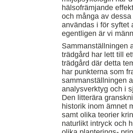
hälsofrämjande effekte
och många av dessa 
användas i för syftet 
egentligen är vi männi
Sammanställningen av
trädgård har lett till 
trädgård där detta tem
har punkterna som fr
sammanställningen 
analysverktyg och i 
Den litterära gransk
historik inom ämnet m
samt olika teorier kr
naturlikt intryck och
olika planterings- prin