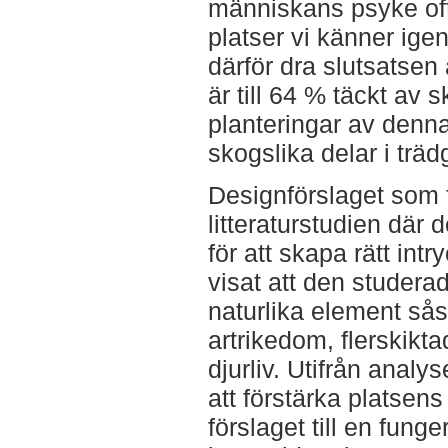
människans psyke oft
platser vi känner ige
därför dra slutsatsen 
är till 64 % täckt av 
planteringar av denn
skogslika delar i trä
Designförslaget som f
litteraturstudien där 
för att skapa rätt int
visat att den studer
naturlika element så
artrikedom, flerskikta
djurliv. Utifrån analy
att förstärka platse
förslaget till en fung