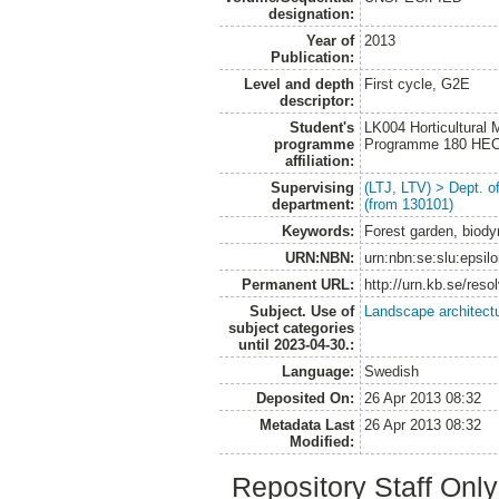
designation:
Year of
2013
Publication:
Level and depth
First cycle, G2E
descriptor:
Student's
LK004 Horticultural
programme
Programme 180 HE
affiliation:
Supervising
(LTJ, LTV) > Dept. 
department:
(from 130101)
Keywords:
Forest garden, biodyn
URN:NBN:
urn:nbn:se:slu:epsil
Permanent URL:
http://urn.kb.se/res
Subject. Use of
Landscape architect
subject categories
until 2023-04-30.:
Language:
Swedish
Deposited On:
26 Apr 2013 08:32
Metadata Last
26 Apr 2013 08:32
Modified:
Repository Staff Onl