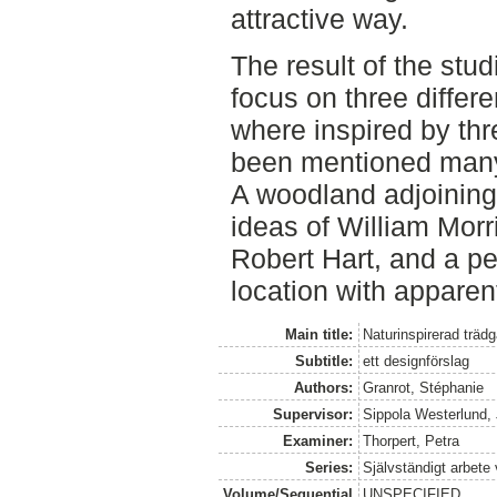
attractive way.
The result of the stu
focus on three differe
where inspired by th
been mentioned many t
A woodland adjoining
ideas of William Morr
Robert Hart, and a pe
location with apparent
Main title:
Naturinspirerad trädg
Subtitle:
ett designförslag
Authors:
Granrot, Stéphanie
Supervisor:
Sippola Westerlund,
Examiner:
Thorpert, Petra
Series:
Självständigt arbete
Volume/Sequential
UNSPECIFIED