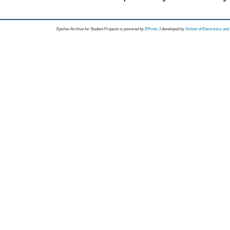
Epsilon Archive for Student Projects is
powored by
EPrints 3
developed by
School of Electronics an