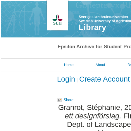
Sveriges lantbruksuniversitet
Swedish University of Agricult
Library
Epsilon Archive for Student Pro
Home
About
B
Login
Create Account
Share
Granrot, Stéphanie
, 2
ett designförslag.
Fi
Dept. of Landscape