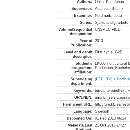
Authors:
Öhlin, Karl-Johan
Supervisor:
Alsanius, Beatrix
Examiner:
Nordmark, Lotta
Series:
Självständigt arbete
Volume/Sequential
UNSPECIFIED
designation:
Year of
2013
Publication:
Level and depth
First cycle, G2E
descriptor:
Student's
LK005 Horticultural
programme
Production, Bachel
affiliation:
Supervising
(LTJ, LTV) > Horticul
department:
Keywords:
terroir, terroireffekt,
URN:NBN:
urn:nbn:se:slu:epsil
Permanent URL:
http://urn.kb.se/res
Language:
Swedish
Deposited On:
01 Feb 2013 06:24
Metadata Last
21 Oct 2015 14:27
Modified: