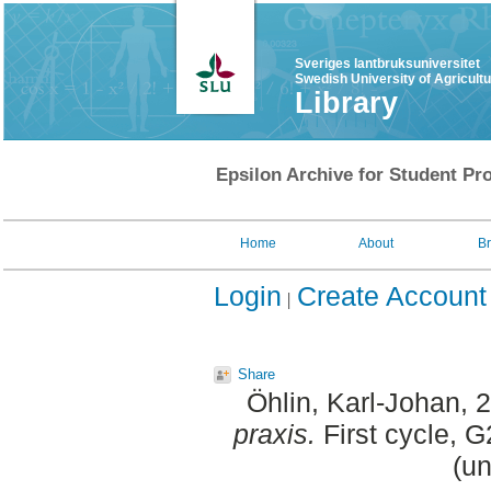
Sveriges lantbruksuniversitet
Swedish University of Agricult
Library
Epsilon Archive for Student Pro
Home
About
B
Login
Create Account
Share
Öhlin, Karl-Johan
, 
praxis.
First cycle, G
(un