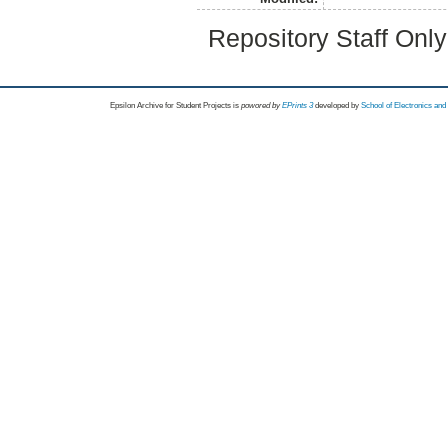
Repository Staff Onl
Epsilon Archive for Student Projects is
powored by
EPrints 3
developed by
School of Electronics an