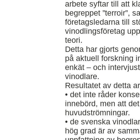
arbete syftar till att
begreppet ”terroir”, 
företagsledarna till s
vinodlingsföretag upp
teori.
Detta har gjorts genom
på aktuell forskning
enkät – och intervjus
vinodlare.
Resultatet av detta ar
• det inte råder kons
innebörd, men att det
huvudströmningar.
• de svenska vinodlar
hög grad är av samma
uppfattning av begrep