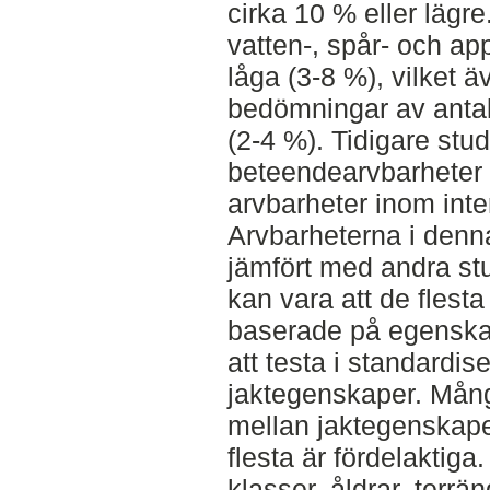
cirka 10 % eller lägre.
vatten-, spår- och a
låga (3-8 %), vilket äv
bedömningar av antal 
(2-4 %). Tidigare stu
beteendearvbarheter f
arvbarheter inom inte
Arvbarheterna i denna
jämfört med andra stud
kan vara att de flesta
baserade på egenskap
att testa i standardis
jaktegenskaper. Mång
mellan jaktegenskaper
flesta är fördelaktiga
klasser, åldrar, terrän