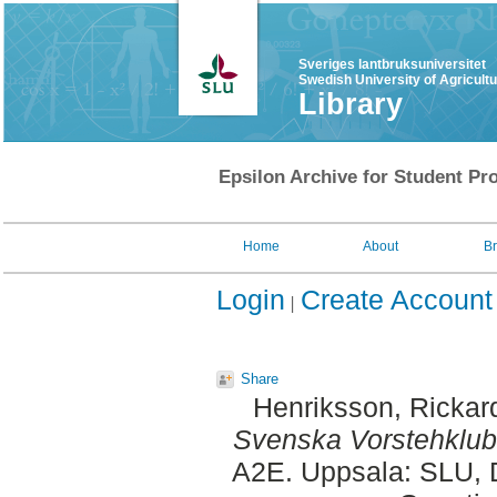
Sveriges lantbruksuniversitet
Swedish University of Agricult
Library
Epsilon Archive for Student Pro
Home
About
B
Login
Create Account
Share
Henriksson, Rickar
Svenska Vorstehklub
A2E. Uppsala: SLU, D