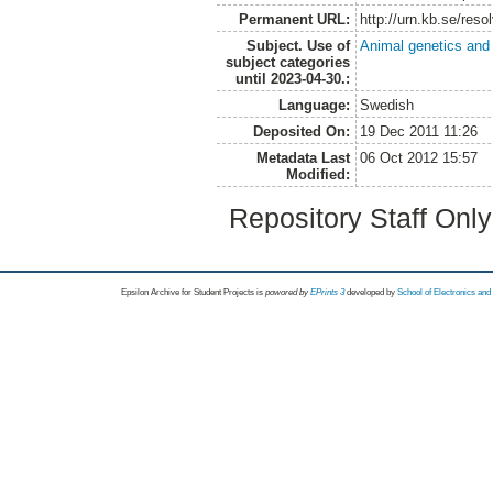
Permanent URL:
http://urn.kb.se/res
Subject. Use of
Animal genetics and
subject categories
until 2023-04-30.:
Language:
Swedish
Deposited On:
19 Dec 2011 11:26
Metadata Last
06 Oct 2012 15:57
Modified:
Repository Staff Onl
Epsilon Archive for Student Projects is
powored by
EPrints 3
developed by
School of Electronics an