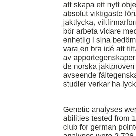
att skapa ett nytt obj
absolut viktigaste för
jaktlycka, viltfinnarf
bör arbeta vidare me
enhetlig i sina bedö
vara en bra idé att t
av apportegenskaper f
de norska jaktproven
avseende fältegenska
studier verkar ha lyck
Genetic analyses we
abilities tested from
club for german point
analyses were 2 726 