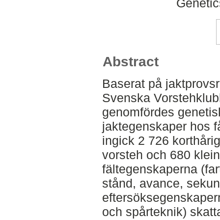
Genetic
Abstract
Baserat på jaktprovs
Svenska Vorstehklubb
genomfördes genetis
jaktegenskaper hos f
ingick 2 726 korthåri
vorsteh och 680 klein
fältegenskaperna (far
stånd, avance, sekun
eftersöksegenskapern
och spårteknik) skatta