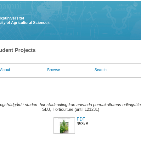
uksuniversitet
ity of Agricultural Sciences
y
udent Projects
About
Browse
Search
ogsträdgård i staden: hur stadsodling kan använda permakulturens odlingsfilos
SLU, Horticulture (until 121231)
PDF
953kB