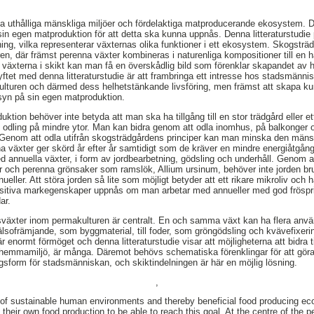
pa uthålliga mänskliga miljöer och fördelaktiga matproducerande ekosystem.
sin egen matproduktion för att detta ska kunna uppnås. Denna litteraturstudie 
ng, vilka representerar växternas olika funktioner i ett ekosystem. Skogsträdg
n, där främst perenna växter kombineras i naturenliga kompositioner till en hå
växterna i skikt kan man få en överskådlig bild som förenklar skapandet av 
Syftet med denna litteraturstudie är att frambringa ett intresse hos stadsmänn
kulturen och därmed dess helhetstänkande livsföring, men främst att skapa 
syn på sin egen matproduktion.
duktion behöver inte betyda att man ska ha tillgång till en stor trädgård eller et
till odling på mindre ytor. Man kan bidra genom att odla inomhus, på balkonger
nom att odla utifrån skogsträdgårdens principer kan man minska den mänsk
a växter ger skörd år efter år samtidigt som de kräver en mindre energiåtgån
d annuella växter, i form av jordbearbetning, gödsling och underhåll. Genom 
 och perenna grönsaker som ramslök, Allium ursinum, behöver inte jorden bruk
nueller. Att störa jorden så lite som möjligt betyder att ett rikare mikroliv 
sitiva markegenskaper uppnås om man arbetar med annueller med god fröspridn
ar.
sväxter inom permakulturen är centralt. En och samma växt kan ha flera an
lsofrämjande, som byggmaterial, till foder, som gröngödsling och kvävefixering
r enormt förmöget och denna litteraturstudie visar att möjligheterna att bidra t
 hemmamiljö, är många. Däremot behövs schematiska förenklingar för att göra 
ngsform för stadsmänniskan, och skiktindelningen är här en möjlig lösning.
,
n of sustainable human environments and thereby beneficial food producing e
their own food production to be able to reach this goal. At the centre of the 