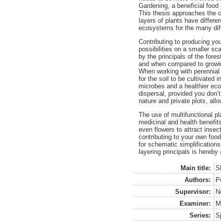
Gardening, a beneficial food
This thesis approaches the cu
layers of plants have differe
ecosystems for the many diff
Contributing to producing yo
possibilities on a smaller s
by the principals of the for
and when compared to growing 
When working with perennial 
for the soil to be cultivated
microbes and a healthier eco
dispersal, provided you don’
nature and private plots, al
The use of multifunctional pl
medicinal and health benefit
even flowers to attract insec
contributing to your own foo
for schematic simplifications
layering principals is hereby
Main title:
S
Authors:
P
Supervisor:
N
Examiner:
M
Series:
S