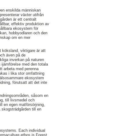
 Den enskilda människan
presenterar växter utifrån
ården är ett centralt
llbar, effektiv produktion av
hållbara ekosystem för
iskan, hobbyodlaren och den
kunskap om en mer
t köksland, viktigare är att
 och även på de
liga inverkan på naturen
g ijämförelse med den totala
att arbeta med perenna
as i lika stor omfattning
och hälsosammare ekosystem
ing, förutsatt att det inte
vändningsområden, såsom en
, till livsmedel och
ill en egen matförsörjning,
skogsträdgården till en
cosystems. Each individual
permaculture ethos is Forest