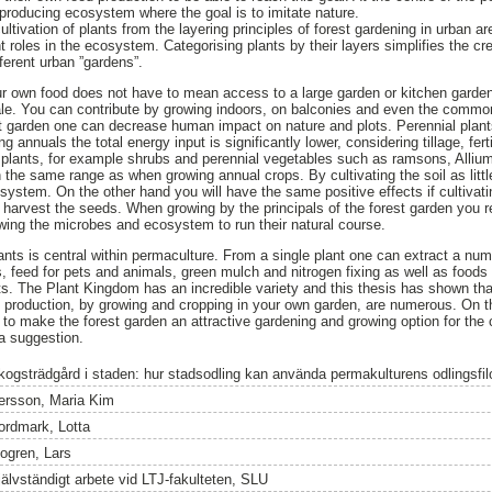
 producing ecosystem where the goal is to imitate nature.
ltivation of plants from the layering principles of forest gardening in urban ar
nt roles in the ecosystem. Categorising plants by their layers simplifies the cr
erent urban ”gardens”.
ur own food does not have to mean access to a large garden or kitchen garde
cale. You can contribute by growing indoors, on balconies and even the commo
est garden one can decrease human impact on nature and plots. Perennial plant
annuals the total energy input is significantly lower, considering tillage, fer
plants, for example shrubs and perennial vegetables such as ramsons, Allium
 in the same range as when growing annual crops. By cultivating the soil as littl
system. On the other hand you will have the same positive effects if cultivati
t harvest the seeds. When growing by the principals of the forest garden you
lowing the microbes and ecosystem to run their natural course.
ants is central within permaculture. From a single plant one can extract a num
s, feed for pets and animals, green mulch and nitrogen fixing as well as foods
ts. The Plant Kingdom has an incredible variety and this thesis has shown that
d production, by growing and cropping in your own garden, are numerous. On t
 to make the forest garden an attractive gardening and growing option for the 
 a suggestion.
kogsträdgård i staden: hur stadsodling kan använda permakulturens odlingsfil
ersson, Maria Kim
ordmark, Lotta
ogren, Lars
jälvständigt arbete vid LTJ-fakulteten, SLU