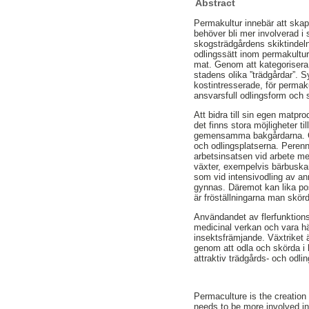
Abstract
Permakultur innebär att ska
behöver bli mer involverad i 
skogsträdgårdens skiktindelni
odlingssätt inom permakulture
mat. Genom att kategorisera 
stadens olika ”trädgårdar”. 
kostintresserade, för perma
ansvarsfull odlingsform och 
Att bidra till sin egen matpro
det finns stora möjligheter 
gemensamma bakgårdarna. Ge
och odlingsplatserna. Perenn
arbetsinsatsen vid arbete me
växter, exempelvis bärbuskar
som vid intensivodling av an
gynnas. Däremot kan lika po
är fröställningarna man skörd
Användandet av flerfunktion
medicinal verkan och vara hä
insektsfrämjande. Växtriket ä
genom att odla och skörda i
attraktiv trädgårds- och odli
Permaculture is the creatio
needs to be more involved in 