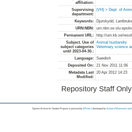
affiliation:
Supervising
(VH) > Dept. of Anim
department:
Keywords:
Djurskydd, Lantbruket
URN:NBN:
urn:nbn:se:slu:epsil
Permanent URL:
http://urn.kb.se/res
Subject. Use of
Animal husbandry
subject categories
Veterinary science a
until 2023-04-30.:
Language:
Swedish
Deposited On:
21 Nov 2011 11:06
Metadata Last
20 Apr 2012 14:23
Modified:
Repository Staff Onl
Epsilon Archive for Student Projects is
powored by
EPrints 3
developed by
School of Electronics an