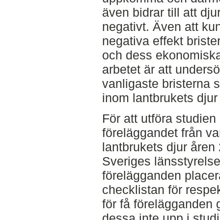
även bidrar till att d
negativt. Även att ku
negativa effekt brist
och dess ekonomiska
arbetet är att unders
vanligaste bristerna s
inom lantbrukets djur
För att utföra studien
föreläggandet från va
lantbrukets djur åren
Sveriges länsstyrelser
förelägganden placera
checklistan för respe
för få förelägganden g
dessa inte upp i stud