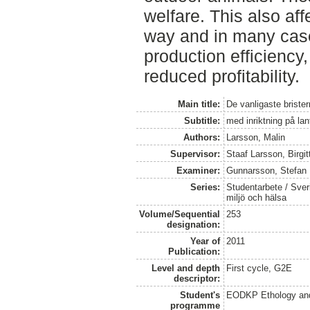
welfare. This also aff
way and in many case
production efficiency,
reduced profitability.
Main title:
De vanligaste brister
Subtitle:
med inriktning på lan
Authors:
Larsson, Malin
Supervisor:
Staaf Larsson, Birgit
Examiner:
Gunnarsson, Stefan
Series:
Studentarbete / Sveri
miljö och hälsa
Volume/Sequential
253
designation:
Year of
2011
Publication:
Level and depth
First cycle, G2E
descriptor:
Student's
EODKP Ethology an
programme