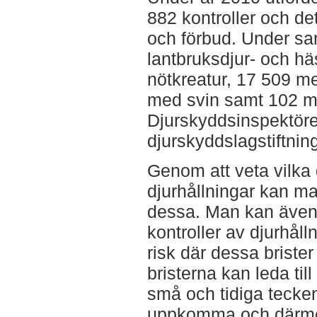
882 kontroller och d
och förbud. Under sa
lantbruksdjur- och hä
nötkreatur, 17 509 me
med svin samt 102 me
Djurskyddsinspektörern
djurskyddslagstiftning
Genom att veta vilka 
djurhållningar kan m
dessa. Man kan även
kontroller av djurhåll
risk där dessa brister
bristerna kan leda t
små och tidiga tecken 
uppkomma och därmed 