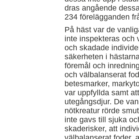
dras angående dessa.
234 förelägganden frå
På häst var de vanlig
inte inspekteras och 
och skadade individe
säkerheten i hästarna
föremål och inredning, 
och välbalanserat fod
betesmarker, markyto
var uppfyllda samt att
utegångsdjur. De vanl
nötkreatur rörde smut
inte gavs till sjuka 
skaderisker, att indivi
välbalanserat foder, a