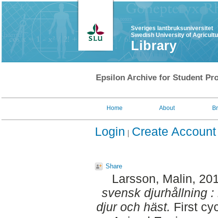
Sveriges lantbruksuniversitet
Swedish University of Agricult
Library
Epsilon Archive for Student Pro
Home
About
B
Login
Create Account
Share
Larsson, Malin
, 20
svensk djurhållning :
djur och häst.
First cy