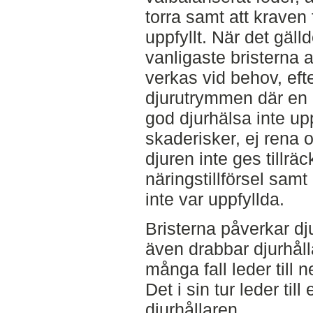
torra samt att kraven 
uppfyllt. När det gäll
vanligaste bristerna a
verkas vid behov, eft
djurutrymmen där en 
god djurhälsa inte up
skaderisker, ej rena oc
djuren inte ges tillrä
näringstillförsel samt
inte var uppfyllda.
Bristerna påverkar dju
även drabbar djurhåll
många fall leder till n
Det i sin tur leder ti
djurhållaren.