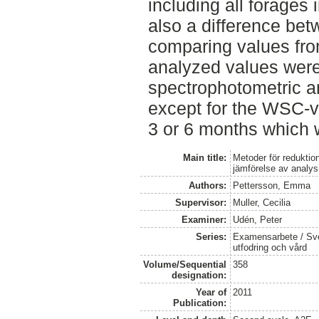
including all forages
also a difference b
comparing values fr
analyzed values were
spectrophotometric an
except for the WSC-v
3 or 6 months which 
Main title:
Metoder för reduktion
jämförelse av analy
Authors:
Pettersson, Emma
Supervisor:
Muller, Cecilia
Examiner:
Udén, Peter
Series:
Examensarbete / Sver
utfodring och vård
Volume/Sequential
358
designation:
Year of
2011
Publication: