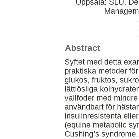
Uppsala: SLU, Dep
Managemen
Abstract
Syftet med detta exam
praktiska metoder för
glukos, fruktos, sukr
lättlösliga kolhydrater
vallfoder med mindr
användbart för hästar
insulinresistenta ell
(equine metabolic sy
Cushing’s syndrome.