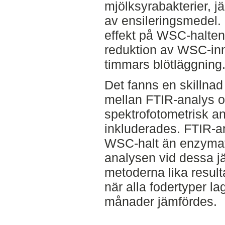
mjölksyrabakterier, jä
av ensileringsmedel.
effekt på WSC-halten 
reduktion av WSC-inne
timmars blötläggning
Det fanns en skillna
mellan FTIR-analys 
spektrofotometrisk an
inkluderades. FTIR-a
WSC-halt än enzymati
analysen vid dessa j
metoderna lika result
när alla fodertyper la
månader jämfördes.