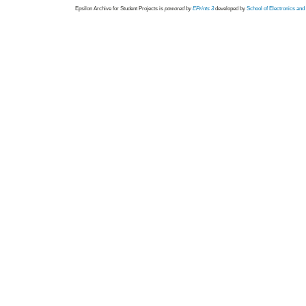
Epsilon Archive for Student Projects is
powored by
EPrints 3
developed by
School of Electronics an