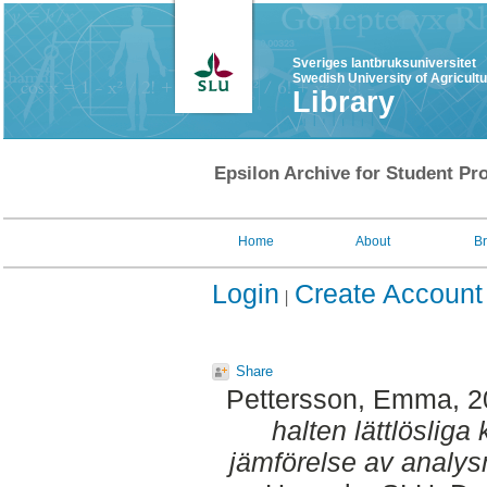
Sveriges lantbruksuniversitet
Swedish University of Agricult
Library
Epsilon Archive for Student Pro
Home
About
B
Login
Create Account
Share
Pettersson, Emma
, 
halten lättlösliga 
jämförelse av analys