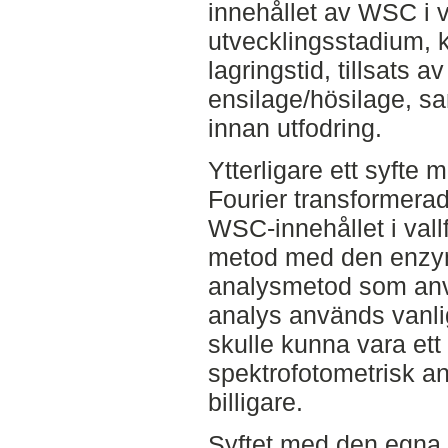
innehållet av WSC i v
utvecklingsstadium, 
lagringstid, tillsats a
ensilage/hösilage, sa
innan utfodring.
Ytterligare ett syfte 
Fourier transformerad
WSC-innehållet i val
metod med den enzym
analysmetod som anv
analys används vanli
skulle kunna vara ett 
spektrofotometrisk a
billigare.
Syftet med den egna 