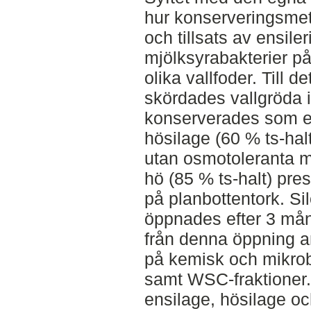
hur konserveringsmeto
och tillsats av ensil
mjölksyrabakterier p
olika vallfoder. Till d
skördades vallgröda i
konserverades som en
hösilage (60 % ts-halt
utan osmotoleranta m
hö (85 % ts-halt) pres
på planbottentork. Si
öppnades efter 3 mån
från denna öppning 
på kemisk och mikro
samt WSC-fraktioner. V
ensilage, hösilage oc