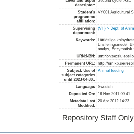
Level and depth
Second cycle, A2E
descriptor:
Student's
VY001 Agricultural 
programme
affiliation:
Supervising
(VH) > Dept. of Anim
department:
Keywords:
Lättlösliga kolhydrat
Ensileringsmedel, Bl
analys, Enzymatisk 
URN:NBN:
urn:nbn:se:slu:epsil
Permanent URL:
http://urn.kb.se/res
Subject. Use of
Animal feeding
subject categories
until 2023-04-30.:
Language:
Swedish
Deposited On:
16 Nov 2011 09:41
Metadata Last
20 Apr 2012 14:23
Modified:
Repository Staff Onl