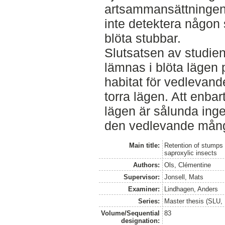
artsammansättningen 
inte detektera någon 
blöta stubbar.
Slutsatsen av studien
lämnas i blöta lägen
habitat för vedlevand
torra lägen. Att enbar
lägen är sålunda inge
den vedlevande mång
Main title:
Retention of stumps 
saproxylic insects
Authors:
Ols, Clémentine
Supervisor:
Jonsell, Mats
Examiner:
Lindhagen, Anders
Series:
Master thesis (SLU, 
Volume/Sequential
83
designation: