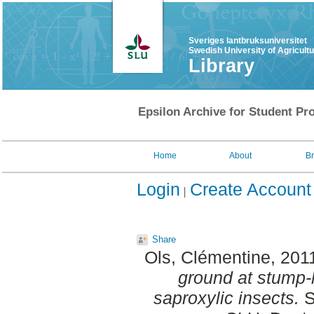
Sveriges lantbruksuniversitet
Swedish University of Agricult
Library
Epsilon Archive for Student Pro
Home
About
B
Login
Create Account
Share
Ols, Clémentine
, 201
ground at stump-h
saproxylic insects.
S