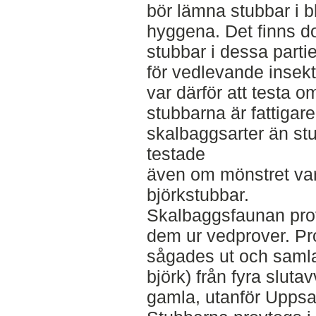
bör lämna stubbar i bl
hyggena. Det finns do
stubbar i dessa partie
för vedlevande insekt
var därför att testa o
stubbarna är fattigar
skalbaggsarter än stu
testade
även om mönstret va
björkstubbar.
Skalbaggsfaunan pro
dem ur vedprover. Pr
sågades ut och samla
björk) från fyra sluta
gamla, utanför Uppsal