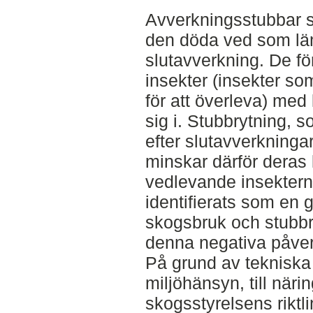
Avverkningsstubbar sv
den döda ved som lä
slutavverkning. De f
insekter (insekter s
för att överleva) med 
sig i. Stubbrytning, 
efter slutavverkningar
minskar därför deras
vedlevande insektern
identifierats som en 
skogsbruk och stubbry
denna negativa påve
På grund av tekniska
miljöhänsyn, till näri
skogsstyrelsens riktli