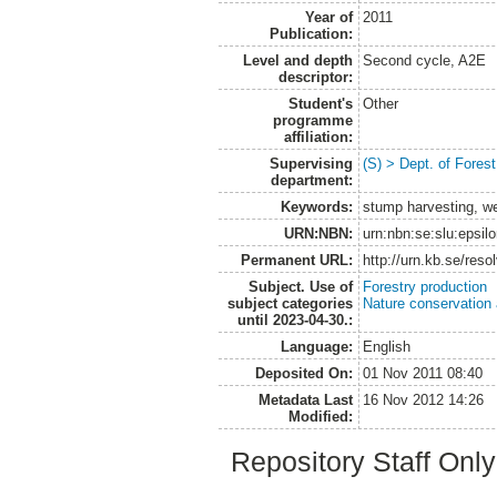
Year of
2011
Publication:
Level and depth
Second cycle, A2E
descriptor:
Student's
Other
programme
affiliation:
Supervising
(S) > Dept. of Fores
department:
Keywords:
stump harvesting, wet
URN:NBN:
urn:nbn:se:slu:epsil
Permanent URL:
http://urn.kb.se/res
Subject. Use of
Forestry production
subject categories
Nature conservation
until 2023-04-30.:
Language:
English
Deposited On:
01 Nov 2011 08:40
Metadata Last
16 Nov 2012 14:26
Modified:
Repository Staff Onl