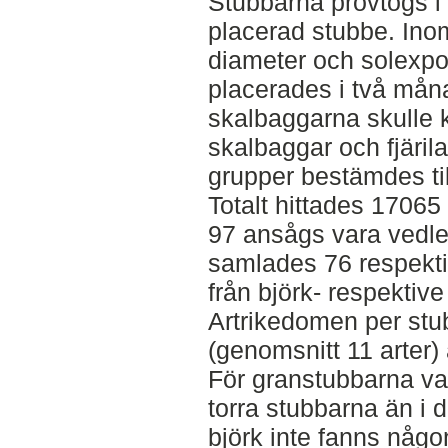
Stubbarna provtogs i 
placerad stubbe. Inom
diameter och solexp
placerades i två månad
skalbaggarna skulle 
skalbaggar och fjäril
grupper bestämdes till
Totalt hittades 17065 
97 ansågs vara vedle
samlades 76 respekti
från björk- respektiv
Artrikedomen per stu
(genomsnitt 11 arter) ä
För granstubbarna var 
torra stubbarna än i 
björk inte fanns någo