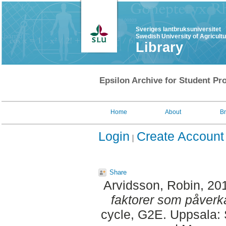
Sveriges lantbruksuniversitet
Swedish University of Agricult
Library
Epsilon Archive for Student Pro
Home
About
B
Login
Create Account
Share
Arvidsson, Robin
, 20
faktorer som påverk
cycle, G2E. Uppsala: 