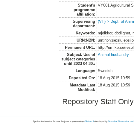
Student's
VY001 Agricultural 
programme
affiliation:
Supervising
(VH) > Dept. of Anim
department:
Keywords:
mjölkkor, dödlighet, 
URN:NBN:
urn:nbn:se:slu:epsil
Permanent URL:
http://urn.kb.se/res
Subject. Use of
Animal husbandry
subject categories
until 2023-04-30.:
Language:
Swedish
Deposited On:
18 Aug 2015 10:59
Metadata Last
18 Aug 2015 10:59
Modified:
Repository Staff Onl
Epsilon Archive for Student Projects is
powored by
EPrints 3
developed by
School of Electronics an