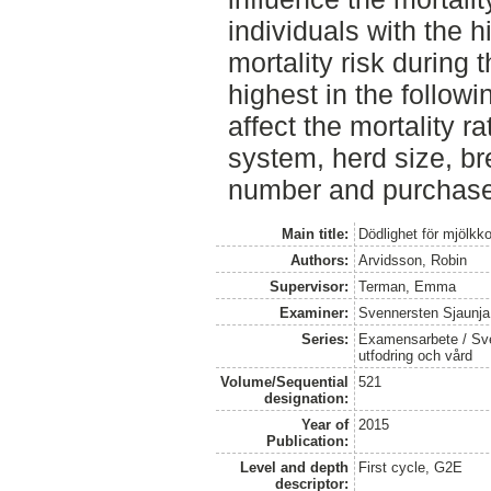
individuals with the h
mortality risk during 
highest in the followi
affect the mortality r
system, herd size, br
number and purchase
Main title:
Dödlighet för mjölkk
Authors:
Arvidsson, Robin
Supervisor:
Terman, Emma
Examiner:
Svennersten Sjaunja,
Series:
Examensarbete / Sver
utfodring och vård
Volume/Sequential
521
designation:
Year of
2015
Publication:
Level and depth
First cycle, G2E
descriptor: