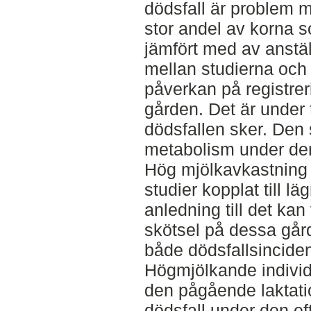
dödsfall är problem 
stor andel av korna s
jämfört med av anstäl
mellan studierna och
påverkan på registrer
gården. Det är under t
dödsfallen sker. Den 
metabolism under denn
Hög mjölkavkastning i
studier kopplat till l
anledning till det kan
skötsel på dessa gård
både dödsfallsincide
Högmjölkande individ
den pågående laktati
dödsfall under den eft