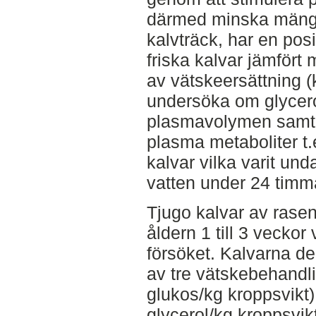
därmed minska mängd
kalvträck, har en posi
friska kalvar jämfört 
av vätskeersättning (k
undersöka om glycero
plasmavolymen samt a
plasma metaboliter t.
kalvar vilka varit und
vatten under 24 timm
Tjugo kalvar av rase
åldern 1 till 3 veckor
försöket. Kalvarna de
av tre vätskebehandl
glukos/kg kroppsvikt) 
glycerol/kg kroppsvik