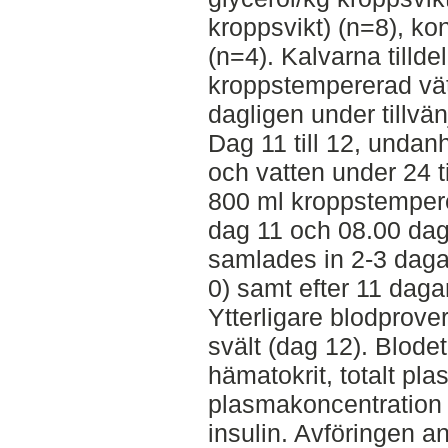
kroppsvikt) (n=8), kon
(n=4). Kalvarna tilld
kroppstempererad vät
dagligen under tillvän
Dag 11 till 12, undanh
och vatten under 24 t
800 ml kroppstempere
dag 11 och 08.00 dag
samlades in 2-3 dagar
0) samt efter 11 daga
Ytterligare blodprove
svält (dag 12). Blode
hämatokrit, totalt pla
plasmakoncentration 
insulin. Avföringen a