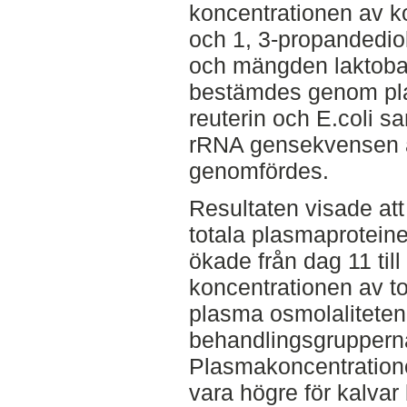
koncentrationen av kor
och 1, 3-propandedio
och mängden laktobac
bestämdes genom plat
reuterin och E.coli s
rRNA gensekvensen a
genomfördes.
Resultaten visade att
totala plasmaprotein
ökade från dag 11 till
koncentrationen av t
plasma osmolaliteten 
behandlingsgrupperna
Plasmakoncentratione
vara högre för kalva