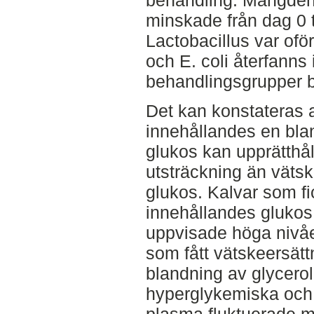
behandling. Mängden
minskade från dag 0 
Lactobacillus var ofö
och E. coli återfanns 
behandlingsgrupper b
Det kan konstateras a
innehållandes en bla
glukos kan upprätthål
utsträckning än väts
glukos. Kalvar som fi
innehållandes glukos
uppvisade höga nivåe
som fått vätskeersät
blandning av glycerol
hyperglykemiska och 