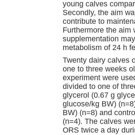
young calves compare
Secondly, the aim was
contribute to mainten
Furthermore the aim w
supplementation may 
metabolism of 24 h fe
Twenty dairy calves 
one to three weeks old
experiment were use
divided to one of thr
glycerol (0.67 g glyc
glucose/kg BW) (n=8)
BW) (n=8) and control
(n=4). The calves wer
ORS twice a day duri