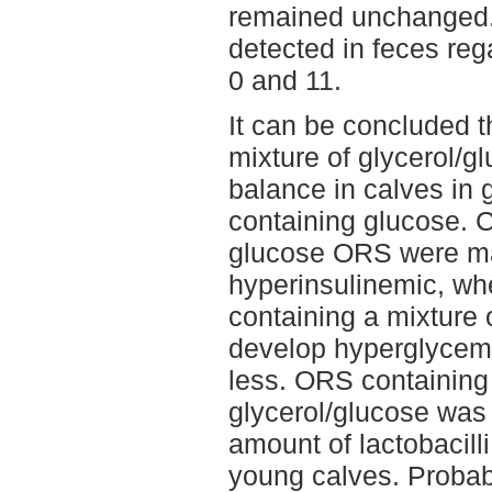
remained unchanged. 
detected in feces reg
0 and 11.
It can be concluded 
mixture of glycerol/g
balance in calves in 
containing glucose. 
glucose ORS were ma
hyperinsulinemic, wh
containing a mixture 
develop hyperglycemi
less. ORS containing 
glycerol/glucose was
amount of lactobacilli
young calves. Probabl