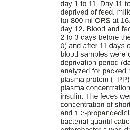
day 1 to 11. Day 11 t
deprived of feed, mil
for 800 ml ORS at 16
day 12. Blood and fe
2 to 3 days before the
0) and after 11 days o
blood samples were co
deprivation period (d
analyzed for packed c
plasma protein (TPP)
plasma concentration
insulin. The feces we
concentration of short
and 1,3-propandedio
bacterial quantificatio
enterobacteria was d