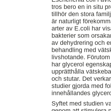
tros bero en in situ p
tillhör den stora fam
är naturligt förekom
arter av E.coli har vis
bakterier som orsakar 
av dehydrering och e
behandling med vätsk
livshotande. Förutom
har glycerol egenska
upprätthålla vätskeba
och stutar. Det verka
studier gjorda med fo
innehållandes glycerol 
Syftet med studien va
genom att stimulera p