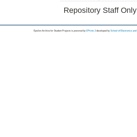
Repository Staff Onl
Epsilon Archive for Student Projects is
powored by
EPrints 3
developed by
School of Electronics an