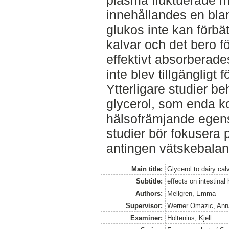
plasma fluktuerade m
innehållandes en bla
glukos inte kan förbä
kalvar och det bero f
effektivt absorberad
inte blev tillgängligt
Ytterligare studier b
glycerol, som enda k
hälsofrämjande egens
studier bör fokusera 
antingen vätskebalans
Main title:
Glycerol to dairy cal
Subtitle:
effects on intestinal
Authors:
Mellgren, Emma
Supervisor:
Werner Omazic, Ann
Examiner:
Holtenius, Kjell