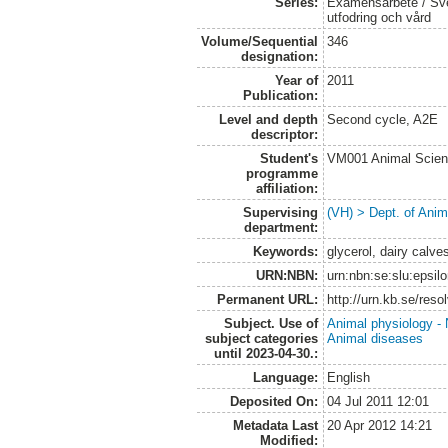
Series:
Examensarbete / Sver
utfodring och vård
Volume/Sequential
346
designation:
Year of
2011
Publication:
Level and depth
Second cycle, A2E
descriptor:
Student's
VM001 Animal Scien
programme
affiliation:
Supervising
(VH) > Dept. of Anim
department:
Keywords:
glycerol, dairy calves
URN:NBN:
urn:nbn:se:slu:epsil
Permanent URL:
http://urn.kb.se/res
Subject. Use of
Animal physiology - N
subject categories
Animal diseases
until 2023-04-30.:
Language:
English
Deposited On:
04 Jul 2011 12:01
Metadata Last
20 Apr 2012 14:21
Modified: