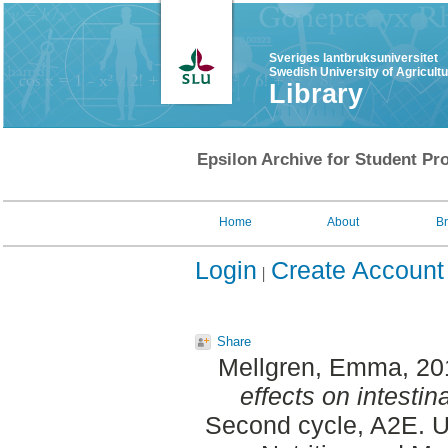
Sveriges lantbruksuniversitet
Swedish University of Agricult
Library
Epsilon Archive for Student Pro
Home
About
B
Login
Create Account
Share
Mellgren, Emma
, 2
effects on intestin
Second cycle, A2E. U