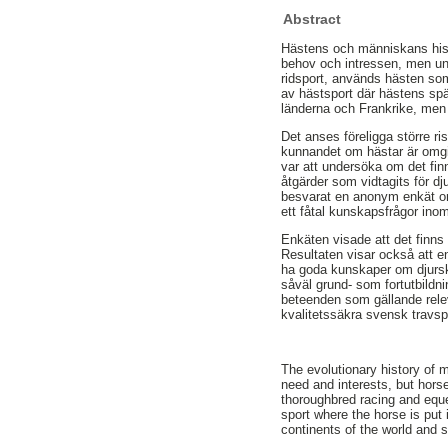
Abstract
Hästens och människans his
behov och intressen, men und
ridsport, används hästen so
av hästsport där hästens spän
länderna och Frankrike, men f
Det anses föreligga större ri
kunnandet om hästar är omgi
var att undersöka om det fin
åtgärder som vidtagits för d
besvarat en anonym enkät om
ett fåtal kunskapsfrågor in
Enkäten visade att det finns
Resultaten visar också att e
ha goda kunskaper om djursky
såväl grund- som fortutbildn
beteenden som gällande releva
kvalitetssäkra svensk travspo
The evolutionary history of 
need and interests, but horse
thoroughbred racing and eque
sport where the horse is put 
continents of the world and s