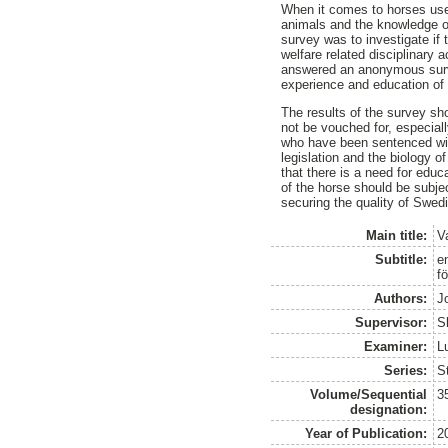
When it comes to horses used
animals and the knowledge o
survey was to investigate if
welfare related disciplinary
answered an anonymous surve
experience and education of t
The results of the survey s
not be vouched for, especial
who have been sentenced with
legislation and the biology of
that there is a need for educ
of the horse should be subje
securing the quality of Swed
Main title:
V
Subtitle:
e
f
Authors:
J
Supervisor:
S
Examiner:
L
Series:
S
Volume/Sequential
3
designation:
Year of Publication:
2