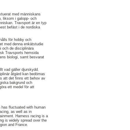
uktuerat med människans
, liksom i galopp- och
niskan. Travsport är en typ
mest befäst i de nordiska
 hålls för hobby och
tet med denna enkätstudie
 och de disciplinära
ensk Travsports hemsida
ens biologi, samt besvarat
t vad gäller djurskydd.
ciplinär åtgärd kan bedömas
 att det finns ett behov av
ogiska bakgrund och
öra ett medel för att
on has fluctuated with human
acing, as well as in
ainment. Harness racing is a
ing is widely spread over the
region and France.