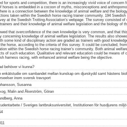
 for sports and competition, there is an increasingly vivid voice of concern f
f horses is embedded in a cocoon of myths, misconceptions and anthropomorf
 there is a connection between the knowledge of animal welfare and the biolog
 actions taken within the Swedish horse racing trainer community. 194 Swedish 
y at the Swedish Trotting Association’s webpage. The survey consisted of 
rainers and their knowledge of animal welfare legislation and the biology of t
howed that overconfidence of the own knowledge is very common, and that thi
ly concerning knowledge of animal welfare legislation. The results also showed
 some kind of disciplinary action are graded as trainers with good knowledge
 the horse, according to the criteria of this survey. It could be concluded, from
ation within the Swedish horse racing trainer’s community. Both animal welfare
cts of such education. Qualitative and relevant education could be means of c
ish harness racing, with enhanced animal welfare being the objective.
ad behöver vi kunna?
n enkätstudie om sambandet mellan kunskap om djurskydd samt hästens biolo
örseelser inom svensk travsport
ohansson, Susanna
kog, Malin
and
Åkerström, Göran
undberg, Anna
tudentarbete / Sveriges lantbruksuniversitet, Institutionen för husdjurens milj
54
011