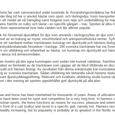
toria har varit sammanvävd under tusentals år. Användningsområdena har fl
er lång tid har vi använt hästar som sport- och tävlingsdjur. Inom travsporten
m ett medel att nå framgång samt fungerar som nöje och underhållning för män
ns framför en sulky och tävlar i en specifik gångart – trav. Sporten är allra 
inns representerad över hela världen och blir alltmer populär.
sk för försämrad djurvälfärd för djur som används i tävlingssyften än djur som
vet av en kokong av myter, missförstånd och antropomorfistiska termer. Syf
ns ett samband mellan travtränares kunskap om djurskydd och hästens biologi
jurskyddsrelaterade förseelser i travlopp. 194 svenska travtränare har via Sv
 sin utbildning och erfarenhet av hästar, sin kunskap om djurskydd och häst
om dessa två ämnesområden.
 en övertro på den egna kunskapen som sedan inte kunnat valideras, framförall
ndast en femtedel av de travtränare som uppgav att de blivit tilldömda en dis
dd och hästars biologi. Av resultaten från denna enkätstudie kan konstateras
ing av svenska travtränare. Sådan utbildning bör behandla såväl hästens biol
nt djurskyddslagstiftning. Relevant och kvalitativ utbildning skulle kunna utg
rt i den mening att sporten upprätthåller gott djurskydd på alla plan.
,
man and horse has been intertwined for thousands of years. Areas of utilizati
s have been used for sport and competition for a very long time. In harness r
strian sports, the horse functions as means for success, pleasure and entert
in front of a cart (sulky) and raced in a specific gait, namely trot. Harness rac
teadily increasing, but its popularity is probably at its greatest in the Nordic 