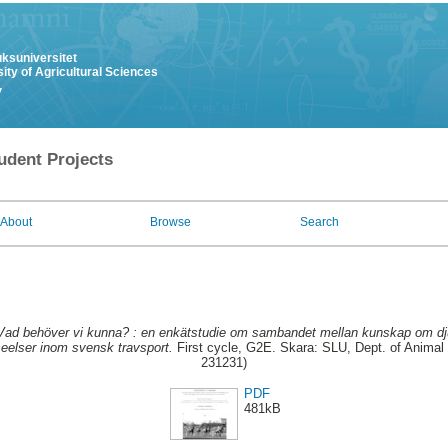
uksuniversitet
ity of Agricultural Sciences
y
udent Projects
About
Browse
Search
Vad behöver vi kunna? : en enkätstudie om sambandet mellan kunskap om dj
seelser inom svensk travsport.
First cycle, G2E. Skara: SLU, Dept. of Animal 
231231)
PDF
481kB