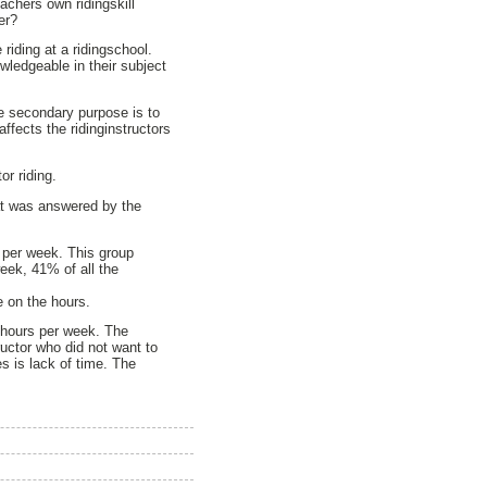
eachers own ridingskill
er?
riding at a ridingschool.
wledgeable in their subject
he secondary purpose is to
affects the ridinginstructors
or riding.
hat was answered by the
s per week. This group
week, 41% of all the
e on the hours.
0 hours per week. The
ructor who did not want to
s is lack of time. The