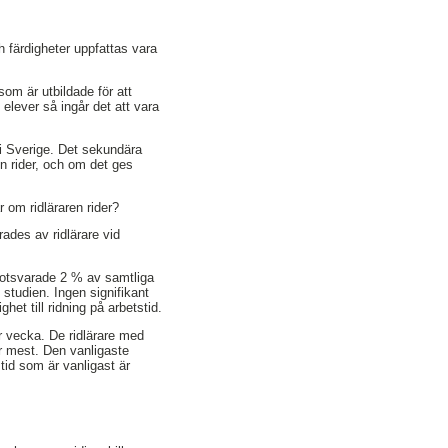
h färdigheter uppfattas vara
som är utbildade för att
 elever så ingår det att vara
 i Sverige. Det sekundära
ren rider, och om det ges
r om ridläraren rider?
ades av ridlärare vid
motsvarade 2 % av samtliga
 studien. Ingen signifikant
het till ridning på arbetstid.
r vecka. De ridlärare med
er mest. Den vanligaste
stid som är vanligast är