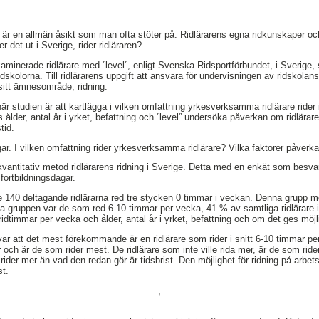
da är en allmän åsikt som man ofta stöter på. Ridlärarens egna ridkunskaper oc
 det ut i Sverige, rider ridläraren?
aminerade ridlärare med ”level”, enligt Svenska Ridsportförbundet, i Sverige, 
idskolorna. Till ridlärarens uppgift att ansvara för undervisningen av ridskolans
itt ämnesområde, ridning.
är studien är att kartlägga i vilken omfattning yrkesverksamma ridlärare rider
ens ålder, antal år i yrket, befattning och ”level” undersöka påverkan om ridlära
tid.
gar. I vilken omfattning rider yrkesverksamma ridlärare? Vilka faktorer påverka
antitativ metod ridlärarens ridning i Sverige. Detta med en enkät som besvar
ortbildningsdagar.
de 140 deltagande ridlärarna red tre stycken 0 timmar i veckan. Denna grupp 
sta gruppen var de som red 6-10 timmar per vecka, 41 % av samtliga ridlärare i
idtimmar per vecka och ålder, antal år i yrket, befattning och om det ges möjlig
var att det mest förekommande är en ridlärare som rider i snitt 6-10 timmar pe
r och är de som rider mest. De ridlärare som inte ville rida mer, är de som rid
te rider mer än vad den redan gör är tidsbrist. Den möjlighet för ridning på arbet
st.
,