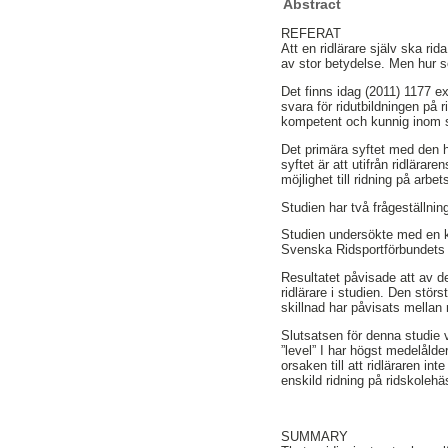
Abstract
REFERAT
Att en ridlärare själv ska ri
av stor betydelse. Men hur ser
Det finns idag (2011) 1177 ex
svara för ridutbildningen på r
kompetent och kunnig inom s
Det primära syftet med den h
syftet är att utifrån ridlärar
möjlighet till ridning på arbets
Studien har två frågeställnin
Studien undersökte med en kv
Svenska Ridsportförbundets f
Resultatet påvisade att av 
ridlärare i studien. Den stör
skillnad har påvisats mellan r
Slutsatsen för denna studie 
”level” I har högst medelålde
orsaken till att ridläraren in
enskild ridning på ridskolehä
SUMMARY