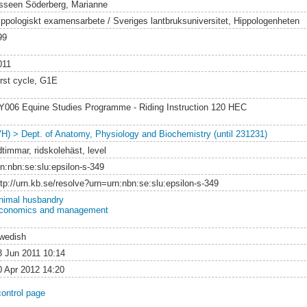
sseen Söderberg, Marianne
ippologiskt examensarbete / Sveriges lantbruksuniversitet, Hippologenheten
99
011
irst cycle, G1E
Y006 Equine Studies Programme - Riding Instruction 120 HEC
VH) > Dept. of Anatomy, Physiology and Biochemistry (until 231231)
dtimmar, ridskolehäst, level
rn:nbn:se:slu:epsilon-s-349
ttp://urn.kb.se/resolve?urn=urn:nbn:se:slu:epsilon-s-349
nimal husbandry
conomics and management
wedish
3 Jun 2011 10:14
0 Apr 2012 14:20
control page