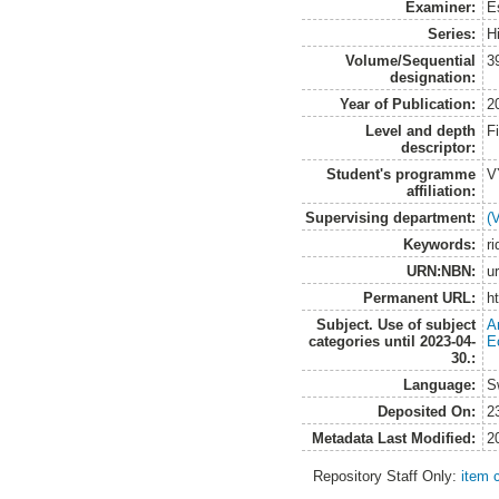
Examiner:
E
Series:
H
Volume/Sequential
3
designation:
Year of Publication:
2
Level and depth
F
descriptor:
Student's programme
V
affiliation:
Supervising department:
(
Keywords:
ri
URN:NBN:
u
Permanent URL:
h
Subject. Use of subject
A
categories until 2023-04-
E
30.:
Language:
S
Deposited On:
2
Metadata Last Modified:
2
Repository Staff Only:
item 