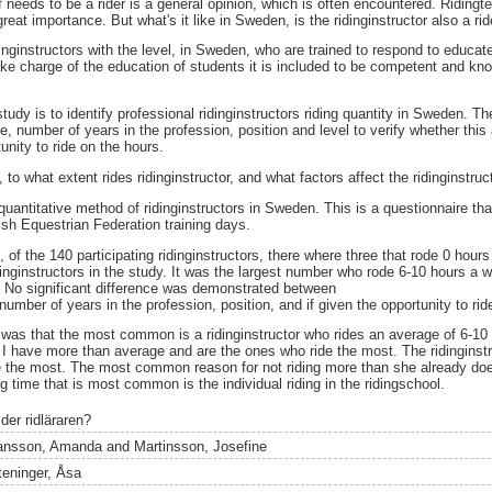
lf needs to be a rider is a general opinion, which is often encountered. Ridingt
reat importance. But what's it like in Sweden, is the ridinginstructor also a rid
nginstructors with the level, in Sweden, who are trained to respond to educate 
take charge of the education of students it is included to be competent and kno
tudy is to identify professional ridinginstructors riding quantity in Sweden. T
ge, number of years in the profession, position and level to verify whether this 
tunity to ride on the hours.
to what extent rides ridinginstructor, and what factors affect the ridinginstruct
quantitative method of ridinginstructors in Sweden. This is a questionnaire t
ish Equestrian Federation training days.
 of the 140 participating ridinginstructors, there where three that rode 0 hour
inginstructors in the study. It was the largest number who rode 6-10 hours a 
dy. No significant difference was demonstrated between
umber of years in the profession, position, and if given the opportunity to rid
 was that the most common is a ridinginstructor who rides an average of 6-1
el I have more than average and are the ones who ride the most. The ridinginst
e the most. The most common reason for not riding more than she already doe
ng time that is most common is the individual riding in the ridingschool.
der ridläraren?
ansson, Amanda
and
Martinsson, Josefine
teninger, Åsa