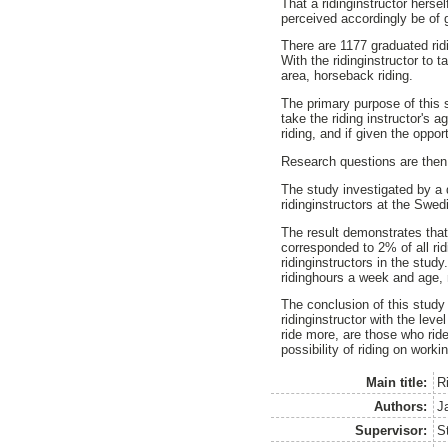
That a ridinginstructor herse
perceived accordingly be of g
There are 1177 graduated ridi
With the ridinginstructor to 
area, horseback riding.
The primary purpose of this s
take the riding instructor's a
riding, and if given the oppor
Research questions are then, 
The study investigated by a 
ridinginstructors at the Swed
The result demonstrates that,
corresponded to 2% of all rid
ridinginstructors in the stu
ridinghours a week and age, n
The conclusion of this study
ridinginstructor with the lev
ride more, are those who rid
possibility of riding on worki
Main title:
Ri
Authors:
J
Supervisor:
S