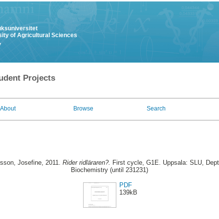
uksuniversitet
ity of Agricultural Sciences
y
udent Projects
About
Browse
Search
sson, Josefine
, 2011.
Rider ridläraren?.
First cycle, G1E. Uppsala: SLU, Dept
Biochemistry (until 231231)
PDF
139kB