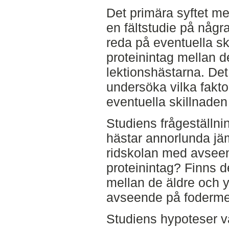
Det primära syftet me
en fältstudie på några
reda på eventuella ski
proteinintag mellan d
lektionshästarna. Det
undersöka vilka fakt
eventuella skillnade
Studiens frågeställni
hästar annorlunda jä
ridskolan med avseen
proteinintag? Finns de
mellan de äldre och 
avseende på foderm
Studiens hypoteser v