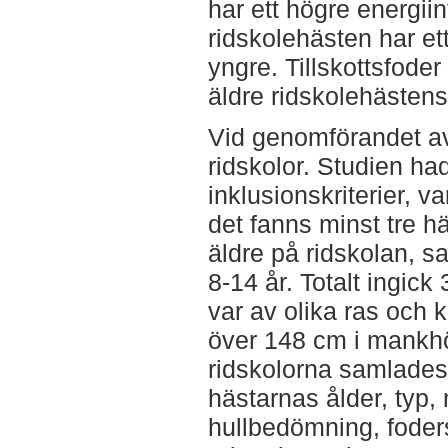
har ett högre energii
ridskolehästen har et
yngre. Tillskottsfode
äldre ridskolehästens
Vid genomförandet a
ridskolor. Studien had
inklusionskriterier, va
det fanns minst tre hä
äldre på ridskolan, sa
8-14 år. Totalt ingick
var av olika ras och 
över 148 cm i mankhö
ridskolorna samlades
hästarnas ålder, typ, 
hullbedömning, foders