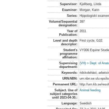
Supervisor:
Kjellberg, Linda
Examiner:
Morgan, Karin
Series:
Hippologiskt examens
Volume/Sequential
397
designation:
Year of
2011
Publication:
Level and depth
First cycle, G1E
descriptor:
Student's
VY006 Equine Studie
programme
affiliation:
Supervising
(VH) > Dept. of Anat
department:
Keywords:
ridskolehäst, arbetsi
URN:NBN:
urn:nbn:se:slu:epsil
Permanent URL:
http://urn.kb.se/res
Subject. Use of
Animal feeding
subject categories
until 2023-04-30.:
Language:
Swedish