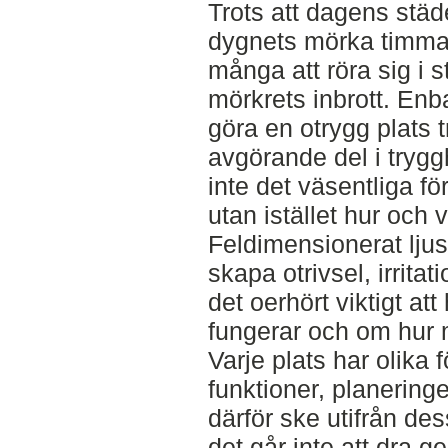
Trots att dagens städe
dygnets mörka timmar
många att röra sig i s
mörkrets inbrott. Enba
göra en otrygg plats 
avgörande del i trygg
inte det väsentliga fö
utan istället hur och 
Feldimensionerat ljus
skapa otrivsel, irritat
det oerhört viktigt at
fungerar och om hur m
Varje plats har olika f
funktioner, planering
därför ske utifrån des
det går inte att dra g