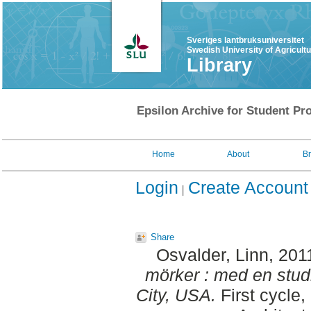
Sveriges lantbruksuniversitet
Swedish University of Agricult
Library
Epsilon Archive for Student Pro
Home
About
B
Login
Create Account
Share
Osvalder, Linn
, 201
mörker : med en stud
City, USA.
First cycle