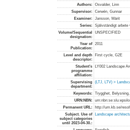
Authors:
Osvalder, Linn
Supervisor:
Cerwén, Gunnar
Examiner:
Jansson, Märit
Series:
Självständigt arbete
Volume/Sequential
UNSPECIFIED
designation:
Year of
2011
Publication:
Level and depth
First cycle, G2E
descriptor:
Student's
LY002 Landscape Ar
programme
affiliation:
Supervising
(LTJ, LTV) > Landsca
department:
Keywords:
Trygghet, Belysning,
URN:NBN:
urn:nbn:se:slu:epsil
Permanent URL:
http://urn.kb.se/res
Subject. Use of
Landscape architect
subject categories
until 2023-04-30.:
Language:
Swedish