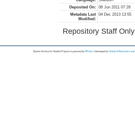
Deposited On:
08 Jun 2011 07:28
Metadata Last
04 Dec 2013 13:55
Modified:
Repository Staff Onl
Epsilon Archive for Student Projects is
powored by
EPrints 3
developed by
School of Electronics an