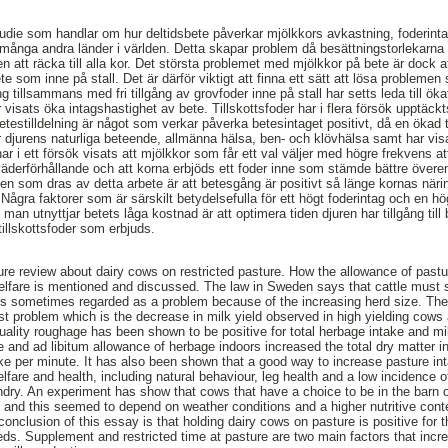
studie som handlar om hur deltidsbete påverkar mjölkkors avkastning, foderinta
ån många andra länder i världen. Detta skapar problem då besättningstorlekarna 
n att räcka till alla kor. Det största problemet med mjölkkor på bete är dock 
e som inne på stall. Det är därför viktigt att finna ett sätt att lösa problem
illsammans med fri tillgång av grovfoder inne på stall har setts leda till ökat
visats öka intagshastighet av bete. Tillskottsfoder har i flera försök upptäckts
stilldelning är något som verkar påverka betesintaget positivt, då en ökad til
för djurens naturliga beteende, allmänna hälsa, ben- och klövhälsa samt har vi
r i ett försök visats att mjölkkor som får ett val väljer med högre frekvens a
väderförhållande och att korna erbjöds ett foder inne som stämde bättre öve
sen som dras av detta arbete är att betesgång är positivt så länge kornas när
ra faktorer som är särskilt betydelsefulla för ett högt foderintag och en h
an utnyttjar betets låga kostnad är att optimera tiden djuren har tillgång till 
illskottsfoder som erbjuds.
ture review about dairy cows on restricted pasture. How the allowance of pastu
elfare is mentioned and discussed. The law in Sweden says that cattle must 
is sometimes regarded as a problem because of the increasing herd size. Theref
st problem which is the decrease in milk yield observed in high yielding cows
uality roughage has been shown to be positive for total herbage intake and m
re and ad libitum allowance of herbage indoors increased the total dry matter i
e per minute. It has also been shown that a good way to increase pasture inta
fare and health, including natural behaviour, leg health and a low incidence of
dry. An experiment has show that cows that have a choice to be in the barn o
e and this seemed to depend on weather conditions and a higher nutritive conte
nclusion of this essay is that holding dairy cows on pasture is positive for t
eds. Supplement and restricted time at pasture are two main factors that incre