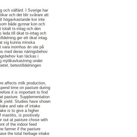
g och välfärd. I Sverige har
ökar och det blir svårare att
att högavkastande kor inte
en som både gynnar kon och
 totalt ts-intag och den
 leda till ökat ts-intag och
ldelning ger ett ökat intag.
sat sig kunna minska
tt vara inomhus än ute på
rens med deras näringsbehov
ingsbehov kan täckas i
ög mjölkavkastning under
betet, betestilldelningen
re affects milk production,
spend time on pasture during
ore it is important to find
 at pasture. Supplementation
ilk yield. Studies have shown
ntake and rate of intake
ke is to give a higher
 mastitis, is positively
r out at pasture chose with
nt of the indoor feed
he farmer if the pasture
ase the total herbage intake