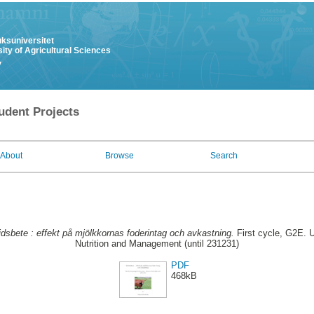
uksuniversitet
ity of Agricultural Sciences
y
udent Projects
About
Browse
Search
idsbete : effekt på mjölkkornas foderintag och avkastning.
First cycle, G2E. 
Nutrition and Management (until 231231)
PDF
468kB