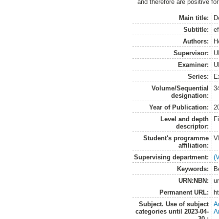
and therefore are positive fo
Main title:
D
Subtitle:
e
Authors:
H
Supervisor:
U
Examiner:
U
Series:
E
Volume/Sequential
3
designation:
Year of Publication:
2
Level and depth
F
descriptor:
Student's programme
V
affiliation:
Supervising department:
(
Keywords:
B
URN:NBN:
u
Permanent URL:
h
Subject. Use of subject
A
categories until 2023-04-
A
30.: