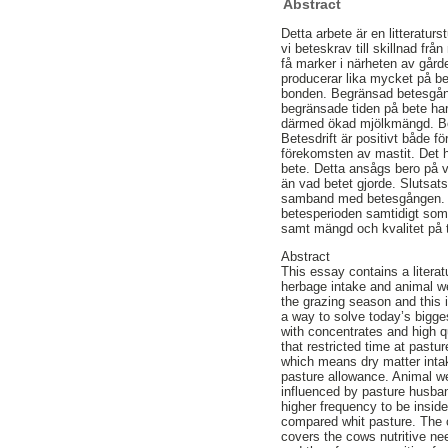
Abstract
Detta arbete är en litteratur
vi beteskrav till skillnad fr
få marker i närheten av gårde
producerar lika mycket på bet
bonden. Begränsad betesgång t
begränsade tiden på bete har 
därmed ökad mjölkmängd. Bete
Betesdrift är positivt både 
förekomsten av mastit. Det ha
bete. Detta ansågs bero på 
än vad betet gjorde. Slutsat
samband med betesgången. Någ
betesperioden samtidigt som m
samt mängd och kvalitet på t
Abstract
This essay contains a litera
herbage intake and animal w
the grazing season and this 
a way to solve today’s bigge
with concentrates and high q
that restricted time at pastu
which means dry matter intak
pasture allowance. Animal wel
influenced by pasture husban
higher frequency to be insid
compared whit pasture. The co
covers the cows nutritive ne