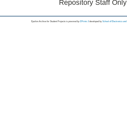
Repository Staff Onl
Epsilon Archive for Student Projects is
powored by
EPrints 3
developed by
School of Electronics an