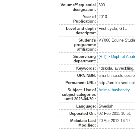
Volume/Sequential
390
designation:
Year of
2010
Publication:
Level and depth
First cycle, G1E
descriptor:
Student's
VY006 Equine Studie
programme
affiliation:
Supervising
(VH) > Dept. of Anat
department:
Keywords:
ridskola, avveckling
URN:NBN:
urn:nbn:se:slu:epsil
Permanent URL:
http://urn.kb.se/res
Subject. Use of
Animal husbandry
subject categories
until 2023-04-30.:
Language:
Swedish
Deposited On:
02 Feb 2011 10:51
Metadata Last
20 Apr 2012 14:17
Modified: