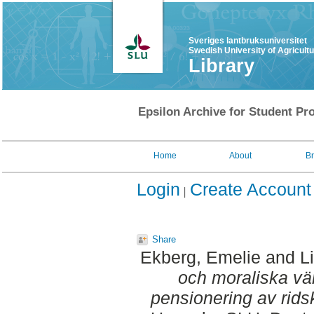
Sveriges lantbruksuniversitet
Swedish University of Agricult
Library
Epsilon Archive for Student Pro
Home
About
B
Login
Create Account
Share
Ekberg, Emelie
and
L
och moraliska vä
pensionering av rids