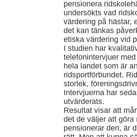
pensionera ridskoleh
undersökts vad ridsko
värdering på hästar,
det kan tänkas påver
etiska värdering vid 
I studien har kvalita
telefonintervjuer med
hela landet som är an
ridsportförbundet. Ri
storlek, föreningsdriv
Intervjuerna har sed
utvärderats.
Resultat visar att må
det de väljer att gör
pensionerar den, är d
rätt. Men att kunna s