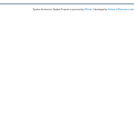
Epsilon Archive for Student Projects is
powored by
EPrints 3
developed by
School of Electronics an