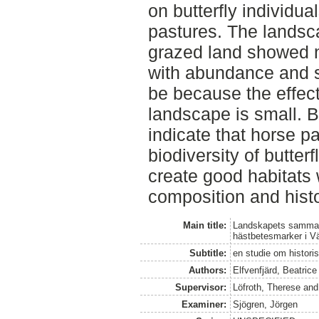
on butterfly individu
pastures. The lands
grazed land showed no
with abundance and s
be because the effect
landscape is small. Bu
indicate that horse pa
biodiversity of butter
create good habitats 
composition and histo
Main title:
Landskapets sammansä
hästbetesmarker i V
Subtitle:
en studie om histor
Authors:
Elfvenfjärd, Beatrice
Supervisor:
Löfroth, Therese
an
Examiner:
Sjögren, Jörgen