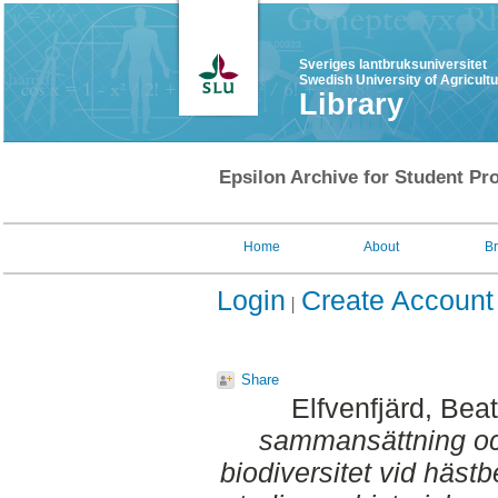
Sveriges lantbruksuniversitet
Swedish University of Agricult
Library
Epsilon Archive for Student Pro
Home
About
B
Login
Create Account
Share
Elfvenfjärd, Beat
sammansättning och
biodiversitet vid häst