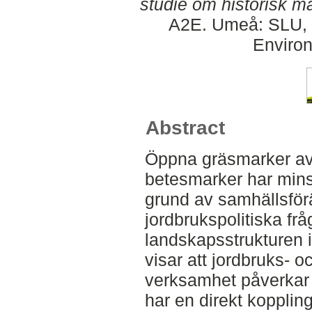
studie om historisk m
A2E. Umeå: SLU, D
Environ
Abstract
Öppna gräsmarker av
betesmarker har mins
grund av samhällsför
jordbrukspolitiska frå
landskapsstrukturen 
visar att jordbruks- 
verksamhet påverkar 
har en direkt kopplin