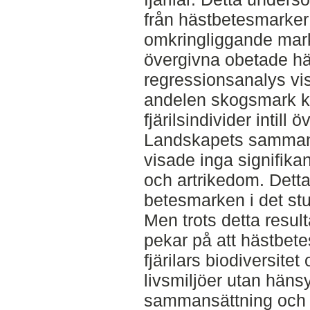
från hästbetesmarker
omkringliggande mark
övergivna obetade h
regressionsanalys vis
andelen skogsmark ka
fjärilsindivider intill
Landskapets sammans
visade inga signifi
och artrikedom. Detta
betesmarken i det stu
Men trots detta result
pekar på att hästbete
fjärilars biodiversite
livsmiljöer utan hänsy
sammansättning och h