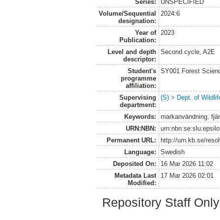
Series:
UNSPECIFIED
Volume/Sequential
2024:6
designation:
Year of
2023
Publication:
Level and depth
Second cycle, A2E
descriptor:
Student's
SY001 Forest Scien
programme
affiliation:
Supervising
(S) > Dept. of Wildl
department:
Keywords:
markanvändning, fjär
URN:NBN:
urn:nbn:se:slu:epsil
Permanent URL:
http://urn.kb.se/res
Language:
Swedish
Deposited On:
16 Mar 2026 11:02
Metadata Last
17 Mar 2026 02:01
Modified:
Repository Staff Onl