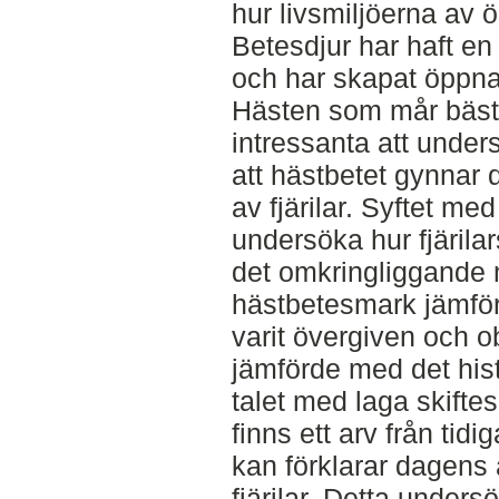
hur livsmiljöerna av
Betesdjur har haft en 
och har skapat öppna 
Hästen som mår bäst 
intressanta att under
att hästbetet gynnar
av fjärilar. Syftet me
undersöka hur fjärila
det omkringliggande 
hästbetesmark jämfö
varit övergiven och ob
jämförde med det his
talet med laga skiftes
finns ett arv från ti
kan förklarar dagens
fjärilar. Detta unders