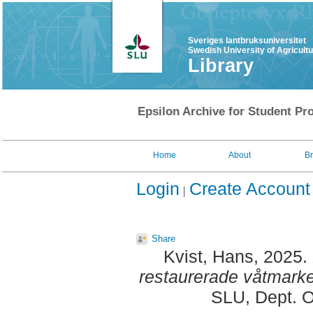
Sveriges lantbruksuniversitet
Swedish University of Agricult
Library
Epsilon Archive for Student Pro
Home
About
B
Login
Create Account
Share
Kvist, Hans
, 2025.
restaurerade våtmarke
SLU, Dept. O