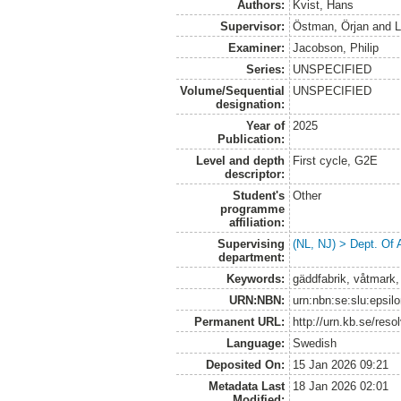
Authors:
Kvist, Hans
Supervisor:
Östman, Örjan
and
L
Examiner:
Jacobson, Philip
Series:
UNSPECIFIED
Volume/Sequential
UNSPECIFIED
designation:
Year of
2025
Publication:
Level and depth
First cycle, G2E
descriptor:
Student's
Other
programme
affiliation:
Supervising
(NL, NJ) > Dept. Of
department:
Keywords:
gäddfabrik, våtmark,
URN:NBN:
urn:nbn:se:slu:epsil
Permanent URL:
http://urn.kb.se/res
Language:
Swedish
Deposited On:
15 Jan 2026 09:21
Metadata Last
18 Jan 2026 02:01
Modified: