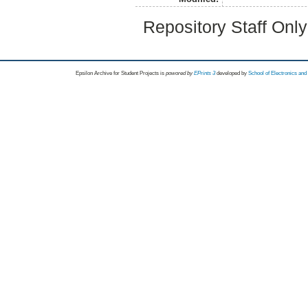
Repository Staff Onl
Epsilon Archive for Student Projects is
powored by
EPrints 3
developed by
School of Electronics an