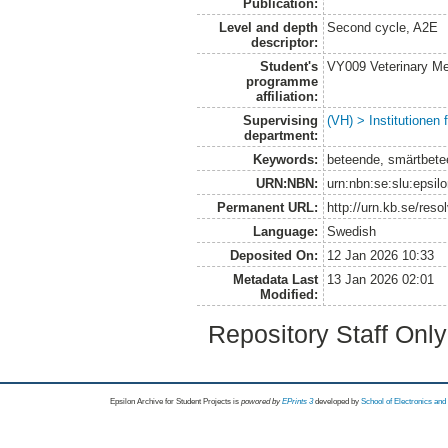
Publication:
Level and depth
Second cycle, A2E
descriptor:
Student's
VY009 Veterinary M
programme
affiliation:
Supervising
(VH) > Institutionen
department:
Keywords:
beteende, smärtbetee
URN:NBN:
urn:nbn:se:slu:epsil
Permanent URL:
http://urn.kb.se/res
Language:
Swedish
Deposited On:
12 Jan 2026 10:33
Metadata Last
13 Jan 2026 02:01
Modified:
Repository Staff Onl
Epsilon Archive for Student Projects is
powored by
EPrints 3
developed by
School of Electronics an