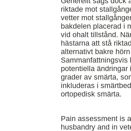
Generellt sågs dock a
riktade mot stallgån
vetter mot stallgång
bakdelen placerad i m
vid ohalt tillstånd. 
hästarna att stå rikt
alternativt bakre hörn
Sammanfattningsvis h
potentiella ändringar 
grader av smärta, so
inkluderas i smärtbe
ortopedisk smärta.
Pain assessment is a 
husbandry and in vete