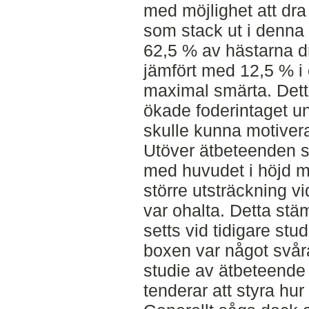
med möjlighet att dra 
som stack ut i denna k
62,5 % av hästarna d
jämfört med 12,5 % i o
maximal smärta. Detta
ökade foderintaget u
skulle kunna motivera
Utöver ätbeteenden s
med huvudet i höjd m
större utsträckning v
var ohalta. Detta st
setts vid tidigare stud
boxen var något svåra
studie av ätbeteende 
tenderar att styra hur