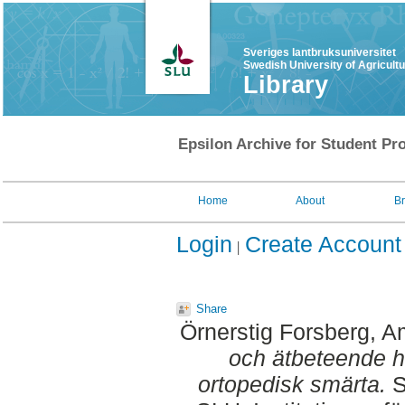
Sveriges lantbruksuniversitet
Swedish University of Agricult
Library
Epsilon Archive for Student Pro
Home
About
B
Login
Create Account
Share
Örnerstig Forsberg, 
och ätbeteende h
ortopedisk smärta.
S