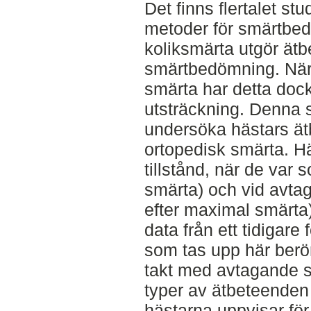
Det finns flertalet st
metoder för smärtbed
koliksmärta utgör ätb
smärtbedömning. När 
smärta har detta dock 
utsträckning. Denna st
undersöka hästars ät
ortopedisk smärta. Hä
tillstånd, när de var
smärta) och vid avta
efter maximal smärta)
data från ett tidigare
som tas upp här berö
takt med avtagande s
typer av ätbeteende
hästarna uppvisar för