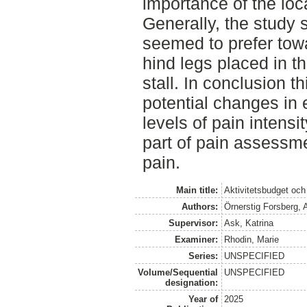
importance of the loca
Generally, the study 
seemed to prefer towa
hind legs placed in th
stall. In conclusion 
potential changes in e
levels of pain intensi
part of pain assessme
pain.
Main title:
Aktivitetsbudget oc
Authors:
Örnerstig Forsberg,
Supervisor:
Ask, Katrina
Examiner:
Rhodin, Marie
Series:
UNSPECIFIED
Volume/Sequential
UNSPECIFIED
designation:
Year of
2025