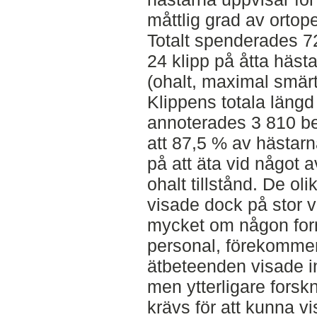
måttlig grad av ortop
Totalt spenderades 7
24 klipp på åtta hästar
(ohalt, maximal smär
Klippens totala längd
annoterades 3 810 be
att 87,5 % av hästar
på att äta vid något a
ohalt tillstånd. De ol
visade dock på stor 
mycket om någon for
personal, förekommer 
ätbeteenden visade in
men ytterligare forsk
krävs för att kunna v