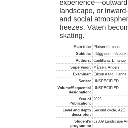
experience—outward-f
landscape, or inward-
and social atmosphere
freezes, Väten become
skating.
Main title:
Platser för paus
Subtitle:
tillägg som målpunkt
Authors:
Cantillana, Emanuel
Supervisor:
Mårsén, Anders
Examiner:
Erixon Aalto, Hanna
Series:
UNSPECIFIED
Volume/Sequential
UNSPECIFIED
designation:
Year of
2025
Publication:
Level and depth
Second cycle, A2E
descriptor:
Student's
LY009 Landscape Ar
programme