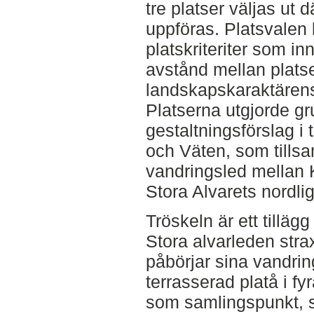
tre platser väljas ut d
uppföras. Platsvalen
platskriteriter som in
avstånd mellan plats
landskapskaraktärens
Platserna utgjorde gr
gestaltningsförslag i 
och Väten, som tills
vandringsled mellan 
Stora Alvarets nordlig
Tröskeln är ett tillägg
Stora alvarleden stra
påbörjar sina vandrin
terrasserad platå i fy
som samlingspunkt, si