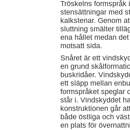
Tröskelns formspråk i
stensättningar med s
kalkstenar. Genom at
sluttning smälter tillä
ena hållet medan det 
motsatt sida.
Snåret är ett vindskyd
en grund skålformati
buskridåer. Vindskydde
ett släpp mellan enb
formspråket speglar 
står i. Vindskyddet h
konstruktionen går att
både östliga och väst
en plats för övernat