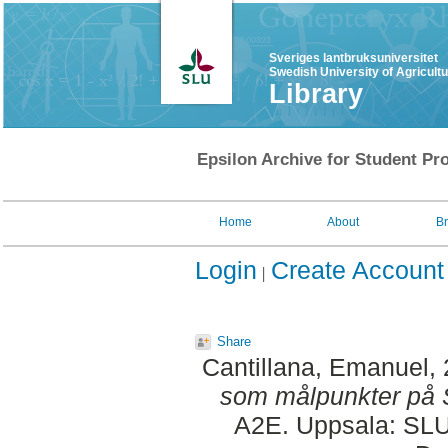
Sveriges lantbruksuniversitet
Swedish University of Agricult
Library
Epsilon Archive for Student Pro
Home
About
B
Login
Create Account
Share
Cantillana, Emanuel
,
som målpunkter på S
A2E. Uppsala: SLU,