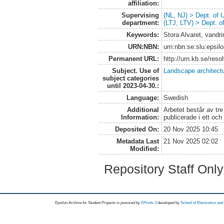
affiliation:
Supervising
(NL, NJ) > Dept. of
department:
(LTJ, LTV) > Dept. 
Keywords:
Stora Alvaret, vandri
URN:NBN:
urn:nbn:se:slu:epsil
Permanent URL:
http://urn.kb.se/res
Subject. Use of
Landscape architect
subject categories
until 2023-04-30.:
Language:
Swedish
Additional
Arbetet består av tre
Information:
publicerade i ett o
Deposited On:
20 Nov 2025 10:45
Metadata Last
21 Nov 2025 02:02
Modified:
Repository Staff Onl
Epsilon Archive for Student Projects is
powored by
EPrints 3
developed by
School of Electronics an