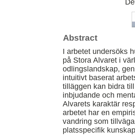
De
Abstract
I arbetet undersöks h
på Stora Alvaret i vä
odlingslandskap, gen
intuitivt baserat arbet
tilläggen kan bidra ti
inbjudande och mental
Alvarets karaktär resp
arbetet har en empir
vandring som tillväga
platsspecifik kunsk