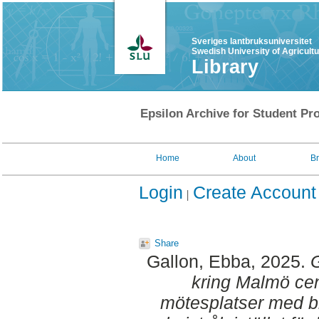
Sveriges lantbruksuniversitet
Swedish University of Agricult
Library
Epsilon Archive for Student Pro
Home
About
B
Login
Create Account
Share
Gallon, Ebba
, 2025.
G
kring Malmö cen
mötesplatser med b