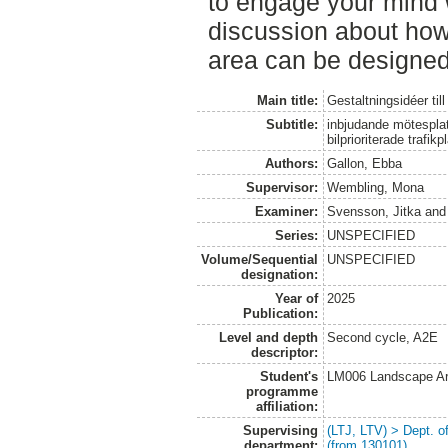
to engage your mind 
discussion about how
area can be designed
Main title:
Gestaltningsidéer til
Subtitle:
inbjudande mötesplat
bilprioriterade trafikp
Authors:
Gallon, Ebba
Supervisor:
Wembling, Mona
Examiner:
Svensson, Jitka
an
Series:
UNSPECIFIED
Volume/Sequential
UNSPECIFIED
designation:
Year of
2025
Publication:
Level and depth
Second cycle, A2E
descriptor:
Student's
LM006 Landscape Ar
programme
affiliation:
Supervising
(LTJ, LTV) > Dept. 
department:
(from 130101)