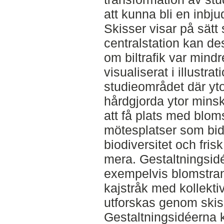
att kunna bli en inbj
Skisser visar på sätt
centralstation kan de
om biltrafik var mind
visualiserat i illustrat
studieområdet där yt
hårdgjorda ytor minsk
att få plats med blo
mötesplatser som bidra
biodiversitet och fri
mera. Gestaltningsid
exempelvis blomstran
kajstråk med kollektiv
utforskas genom skiss
Gestaltningsidéerna 