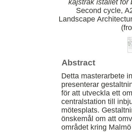
kajstråk istället för 
Second cycle, A2
Landscape Architectu
(fr
Abstract
Detta masterarbete i
presenterar gestaltni
för att utveckla ett 
centralstation till in
mötesplats. Gestaltn
önskemål om att omv
området kring Malmö c