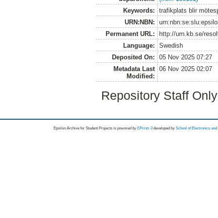
Keywords:
trafikplats blir möte
URN:NBN:
urn:nbn:se:slu:epsil
Permanent URL:
http://urn.kb.se/res
Language:
Swedish
Deposited On:
05 Nov 2025 07:27
Metadata Last
06 Nov 2025 02:07
Modified:
Repository Staff Onl
Epsilon Archive for Student Projects is
powored by
EPrints 3
developed by
School of Electronics an