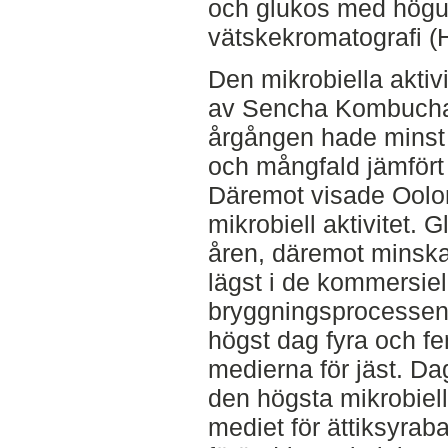
och glukos med hög
vätskekromatografi (
Den mikrobiella aktiv
av Sencha Kombuchan
årgången hade minst 
och mångfald jämfört
Däremot visade Oolo
mikrobiell aktivitet.
åren, däremot minska
lägst i de kommersi
bryggningsprocessen v
högst dag fyra och fem
medierna för jäst. Da
den högsta mikrobiella
mediet för ättiksyraba