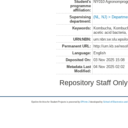
Student's
NY010 Agronomprogra
programme
affiliation:
Supervising
(NL, NJ) > Departme
department:
Keywords:
Kombucha, Kombucha f
acetic acid bacteria
URN:NBN:
urn:nbn:se:slu:epsil
Permanent URL:
http://urn.kb.se/res
Language:
English
Deposited On:
03 Nov 2025 15:08
Metadata Last
04 Nov 2025 02:02
Modified:
Repository Staff Onl
Epsilon Archive for Student Projects is
powored by
EPrints 3
developed by
School of Electronics an