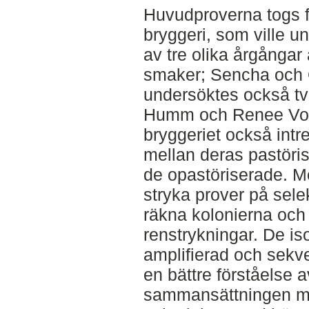
Huvudproverna togs 
bryggeri, som ville 
av tre olika årgångar
smaker; Sencha och 
undersöktes också t
Humm och Renee Volt
bryggeriet också intr
mellan deras pastör
de opastöriserade. M
stryka prover på sele
räkna kolonierna oc
renstrykningar. De is
amplifierad och sekven
en bättre förståelse
sammansättningen mät