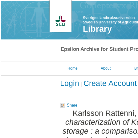
Sveriges lantbruksuniversitet
Swedish University of Agricult
Library
Epsilon Archive for Student Pro
Home
About
B
Login
Create Account
Share
Karlsson Rattenni,
characterization of
storage : a comparis