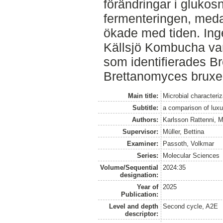
förändringar i glukos
fermenteringen, meda
ökade med tiden. Inge
Källsjö Kombucha va
som identifierades 
Brettanomyces bruxel
Main title:
Microbial characteri
Subtitle:
a comparison of lu
Authors:
Karlsson Rattenni, M
Supervisor:
Müller, Bettina
Examiner:
Passoth, Volkmar
Series:
Molecular Sciences
Volume/Sequential
2024:35
designation:
Year of
2025
Publication:
Level and depth
Second cycle, A2E
descriptor: