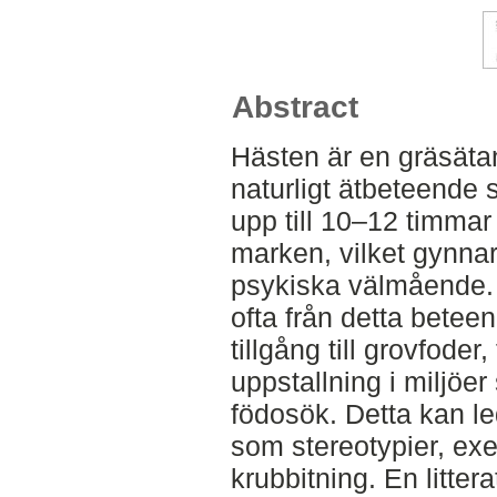
Abstract
Hästen är en gräsätan
naturligt ätbeteende 
upp till 10–12 timma
marken, vilket gynna
psykiska välmående. 
ofta från detta bete
tillgång till grovfoder,
uppstallning i miljöer 
födosök. Detta kan le
som stereotypier, ex
krubbitning. En litte