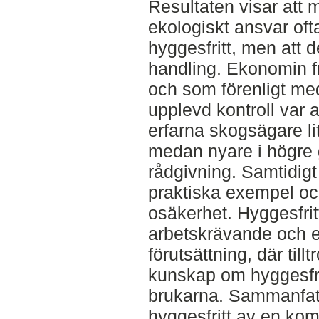
Resultaten visar att 
ekologiskt ansvar oft
hyggesfritt, men att det
handling. Ekonomin f
och som förenligt me
upplevd kontroll var 
erfarna skogsägare l
medan nyare i högre 
rådgivning. Samtidig
praktiska exempel och 
osäkerhet. Hyggesfri
arbetskrävande och e
förutsättning, där tillt
kunskap om hyggesfri
brukarna. Sammanfat
hyggesfritt av en kom