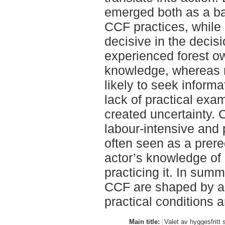
emerged both as a ba
CCF practices, while
decisive in the deci
experienced forest ow
knowledge, whereas 
likely to seek informa
lack of practical exa
created uncertainty.
labour-intensive and
often seen as a prereq
actor’s knowledge o
practicing it. In sum
CCF are shaped by a 
practical conditions 
Main title:
Valet av hyggesfritt