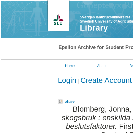
Sveriges lantbruksuniversitet
Swedish University of Agricult
Library
Epsilon Archive for Student Pro
Home
About
B
Login
Create Account
Share
Blomberg, Jonna
,
skogsbruk : enskilda
beslutsfaktorer.
Firs