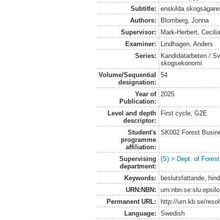
Subtitle:
enskilda skogsägares
Authors:
Blomberg, Jonna
Supervisor:
Mark-Herbert, Cecili
Examiner:
Lindhagen, Anders
Series:
Kandidatarbeten / Sve
skogsekonomi
Volume/Sequential
54
designation:
Year of
2025
Publication:
Level and depth
First cycle, G2E
descriptor:
Student's
SK002 Forest Busin
programme
affiliation:
Supervising
(S) > Dept. of Fore
department:
Keywords:
beslutsfattande, hind
URN:NBN:
urn:nbn:se:slu:epsil
Permanent URL:
http://urn.kb.se/res
Language:
Swedish