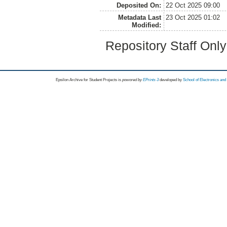
Deposited On:
22 Oct 2025 09:00
Metadata Last
23 Oct 2025 01:02
Modified:
Repository Staff Onl
Epsilon Archive for Student Projects is
powored by
EPrints 3
developed by
School of Electronics an