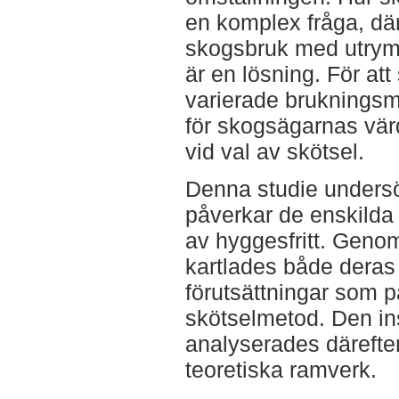
en komplex fråga, där 
skogsbruk med utrymm
är en lösning. För att
varierade brukningsm
för skogsägarnas vär
vid val av skötsel.
Denna studie undersö
påverkar de enskild
av hyggesfritt. Genom 
kartlades både deras 
förutsättningar som p
skötselmetod. Den i
analyserades därefte
teoretiska ramverk.