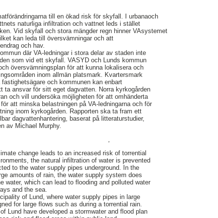
atförändringarna till en ökad risk för skyfall. I urbanaoch
nets naturliga infiltration och vattnet leds i stället
rken. Vid skyfall och stora mängder regn hinner VAsystemet
ilket kan leda till översvämningar och att
ttendrag och hav.
kommun där VA-ledningar i stora delar av staden inte
flöden som vid ett skyfall. VASYD och Lunds kommun
 och översvämningsplan för att kunna lokalisera och
ningsområden inom allmän platsmark. Kvartersmark
iga fastighetsägare och kommunen kan enbart
t ta ansvar för sitt eget dagvatten. Norra kyrkogården
tran och vill undersöka möjligheten för att omhänderta
 för att minska belastningen på VA-ledningarna och för
ttning inom kyrkogården. Rapporten ska ta fram ett
lbar dagvattenhantering, baserat på litteraturstudier,
en av Michael Murphy.
,
imate change leads to an increased risk of torrential
ronments, the natural infiltration of water is prevented
cted to the water supply pipes underground. In the
large amounts of rain, the water supply system does
he water, which can lead to flooding and polluted water
ways and the sea.
cipality of Lund, where water supply pipes in large
gned for large flows such as during a torrential rain.
of Lund have developed a stormwater and flood plan