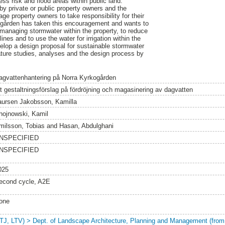
ess risk and flood areas within public land.
y private or public property owners and the
ge property owners to take responsibility for their
gården has taken this encouragement and wants to
f managing stormwater within the property, to reduce
ines and to use the water for irrigation within the
velop a design proposal for sustainable stormwater
ture studies, analyses and the design process by
agvattenhantering på Norra Kyrkogården
tt gestaltningsförslag på fördröjning och magasinering av dagvatten
aursen Jakobsson, Kamilla
hojnowski, Kamil
milsson, Tobias
and
Hasan, Abdulghani
NSPECIFIED
NSPECIFIED
025
econd cycle, A2E
one
LTJ, LTV) > Dept. of Landscape Architecture, Planning and Management (from