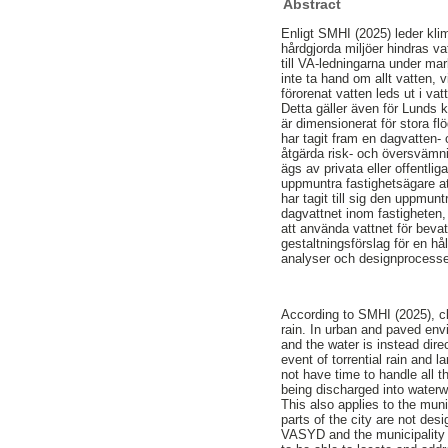
Abstract
Enligt SMHI (2025) leder klim
hårdgjorda miljöer hindras vatt
till VA-ledningarna under ma
inte ta hand om allt vatten, v
förorenat vatten leds ut i va
Detta gäller även för Lunds 
är dimensionerat för stora 
har tagit fram en dagvatten-
åtgärda risk- och översväm
ägs av privata eller offentl
uppmuntra fastighetsägare at
har tagit till sig den uppmun
dagvattnet inom fastigheten,
att använda vattnet för beva
gestaltningsförslag för en hål
analyser och designprocess
According to SMHI (2025), cl
rain. In urban and paved envi
and the water is instead dire
event of torrential rain and 
not have time to handle all t
being discharged into water
This also applies to the muni
parts of the city are not desi
VASYD and the municipality 