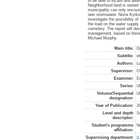
to be able to locate and addr
Neighborhood land is owned b
municipality can only encoura
own stormwater. Norra Kyrko
investigate the possibility o
the load on the water supply l
cemetery. The report will de
management, based on litera
Michael Murphy.
Main title:
D
Subtitle:
e
Authors:
L
Supervisor:
C
Examiner:
E
Series:
U
Volume/Sequential
U
designation:
Year of Publication:
2
Level and depth
S
descriptor:
Student's programme
N
affiliation:
Supervising department:
(