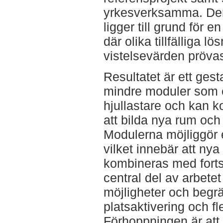
yrkesverksamma. De
ligger till grund för 
där olika tillfälliga 
vistelsevärden pröva
Resultatet är ett ges
mindre moduler som e
hjullastare och kan k
att bilda nya rum och 
Modulerna möjliggör e
vilket innebär att ny
kombineras med fortsa
central del av arbetet 
möjligheter och begrän
platsaktivering och fl
Förhoppningen är att f