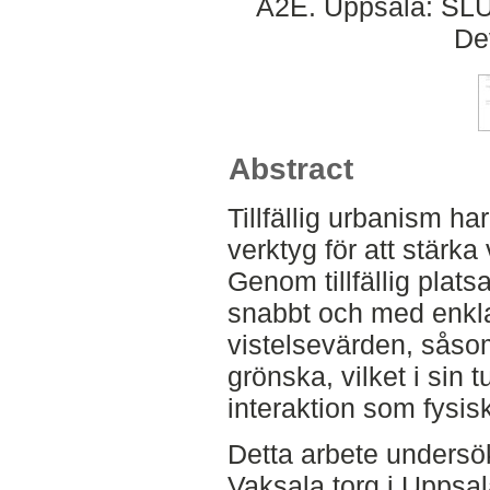
A2E. Uppsala: SLU,
De
Abstract
Tillfällig urbanism har 
verktyg för att stärka
Genom tillfällig platsa
snabbt och med enkl
vistelsevärden, såsom
grönska, vilket i sin 
interaktion som fysis
Detta arbete undersö
Vaksala torg i Uppsal