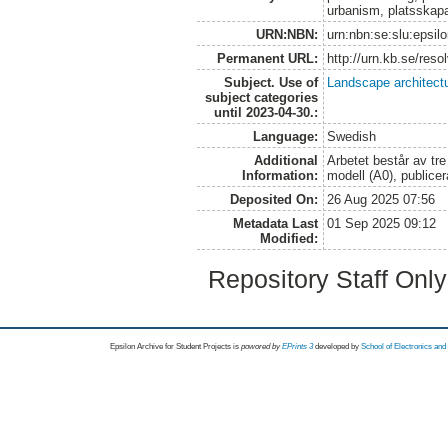
urbanism, platsskap
URN:NBN:
urn:nbn:se:slu:epsil
Permanent URL:
http://urn.kb.se/res
Subject. Use of
Landscape architect
subject categories
until 2023-04-30.:
Language:
Swedish
Additional
Arbetet består av tre
Information:
modell (A0), public
Deposited On:
26 Aug 2025 07:56
Metadata Last
01 Sep 2025 09:12
Modified:
Repository Staff Onl
Epsilon Archive for Student Projects is
powored by
EPrints 3
developed by
School of Electronics an