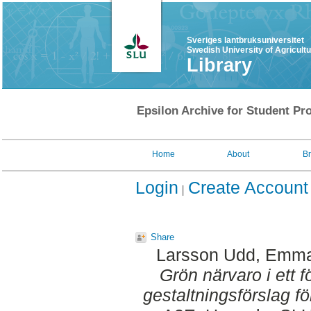
Sveriges lantbruksuniversitet
Swedish University of Agricult
Library
Epsilon Archive for Student Pro
Home
About
B
Login
Create Account
Share
Larsson Udd, Emm
Grön närvaro i ett för
gestaltningsförslag fö