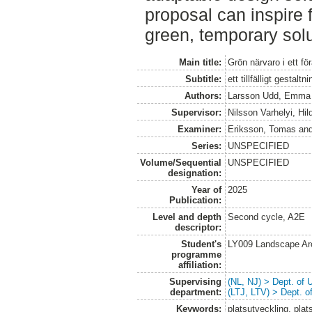
proposal can inspire 
green, temporary sol
Main title:
Grön närvaro i ett fö
Subtitle:
ett tillfälligt gestalt
Authors:
Larsson Udd, Emma
Supervisor:
Nilsson Varhelyi, Hi
Examiner:
Eriksson, Tomas
an
Series:
UNSPECIFIED
Volume/Sequential
UNSPECIFIED
designation:
Year of
2025
Publication:
Level and depth
Second cycle, A2E
descriptor:
Student's
LY009 Landscape Ar
programme
affiliation:
Supervising
(NL, NJ) > Dept. of
department:
(LTJ, LTV) > Dept. 
Keywords:
platsutveckling, plats