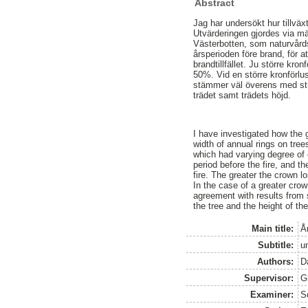
Abstract
Jag har undersökt hur tillväx
Utvärderingen gjordes via mä
Västerbotten, som naturvårdsb
årsperioden före brand, för a
brandtillfället. Ju större kro
50%. Vid en större kronförlus
stämmer väl överens med stud
trädet samt trädets höjd.
I have investigated how the 
width of annual rings on tre
which had varying degree of 
period before the fire, and t
fire. The greater the crown 
In the case of a greater crow
agreement with results from 
the tree and the height of the
Main title:
År
Subtitle:
u
Authors:
Da
Supervisor:
G
Examiner:
S