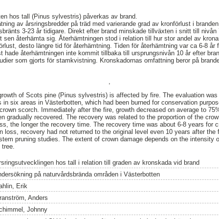
ten hos tall (Pinus sylvestris) påverkas av brand.
tning av årsringsbredder på träd med varierande grad av kronförlust i brande
ränts 3-23 år tidigare. Direkt efter brand minskade tillväxten i snitt till nivå
tt sen återhämta sig. Återhämtningen stod i relation till hur stor andel av kron
nförlust, desto längre tid för återhämtning. Tiden för återhämtning var ca 6-8 år
t hade återhämtningen inte kommit tillbaka till ursprungsnivån 10 år efter bra
ier som gjorts för stamkvistning. Kronskadornas omfattning beror på branden
,
growth of Scots pine (Pinus sylvestris) is affected by fire. The evaluation w
es in six areas in Västerbotten, which had been burned for conservation purpos
crown scorch. Immediately after the fire, growth decreased on average to 75
hen gradually recovered. The recovery was related to the proportion of the crow
loss, the longer the recovery time. The recovery time was about 6-8 years for 
n loss, recovery had not returned to the original level even 10 years after the f
stem pruning studies. The extent of crown damage depends on the intensity of t
 tree.
sringsutvecklingen hos tall i relation till graden av kronskada vid brand
ndersökning på naturvårdsbrända områden i Västerbotten
hlin, Erik
ranström, Anders
chimmel, Johnny