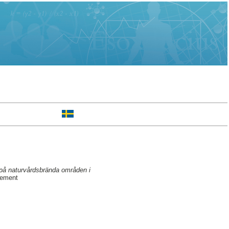
g på naturvårdsbrända områden i
gement