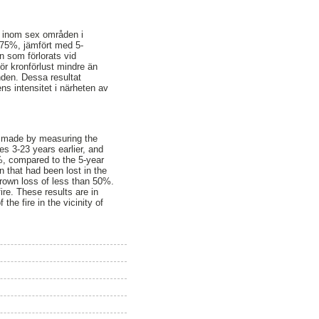
n inom sex områden i
n 75%, jämfört med 5-
an som förlorats vid
 för kronförlust mindre än
nden. Dessa resultat
s intensitet i närheten av
as made by measuring the
es 3-23 years earlier, and
%, compared to the 5-year
n that had been lost in the
crown loss of less than 50%.
ire. These results are in
he fire in the vicinity of