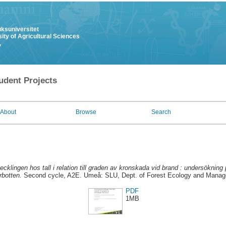
uksuniversitet
ity of Agricultural Sciences
y
udent Projects
About
Browse
Search
ecklingen hos tall i relation till graden av kronskada vid brand : undersöknin
rbotten.
Second cycle, A2E. Umeå: SLU, Dept. of Forest Ecology and Mana
PDF
1MB