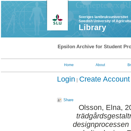
Sveriges lantbruksuniversitet
Swedish University of Agricult
Library
Epsilon Archive for Student Pro
Home
About
B
Login
Create Account
Share
Olsson, Elna
, 
trädgårdsgestalt
designprocessen f