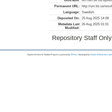
URN:NBN:
urn:nbn:se:slu:epsil
Permanent URL:
http://urn.kb.se/res
Language:
Swedish
Deposited On:
25 Aug 2025 14:08
Metadata Last
26 Aug 2025 01:01
Modified:
Repository Staff Onl
Epsilon Archive for Student Projects is
powored by
EPrints 3
developed by
School of Electronics an