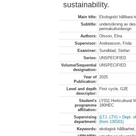
sustainability.
Main title:
Ekologiskt hållbara 
Subtitle:
undersökning av desi
permakulturdesign
Authors:
Olsson, Elna
Supervisor:
Andreasson, Frida
Examiner:
Sundblad, Stefan
Series:
UNSPECIFIED
Volume/Sequential
UNSPECIFIED
designation:
Year of
2025
Publication:
Level and depth
First cycle, G2E
descriptor:
Student's
LY011 Horticultural
programme
180HEC
affiliation:
Supervising
(LTJ, LTV) > Dept. 
department:
(from 130101)
Keywords:
ekologisk hållbarhet,