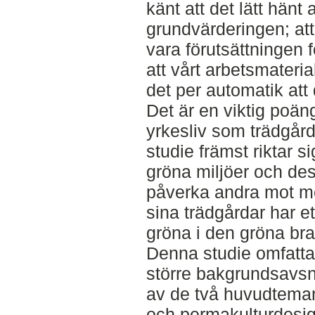
känt att det lätt hänt
grundvärderingen; att
vara förutsättningen 
att vårt arbetsmateria
det per automatik att 
Det är en viktig poäng 
yrkesliv som trädgård
studie främst riktar s
gröna miljöer och des
påverka andra mot mer
sina trädgårdar har et
gröna i den gröna br
Denna studie omfattar
större bakgrundsavsni
av de två huvudteman 
och permakulturdesig