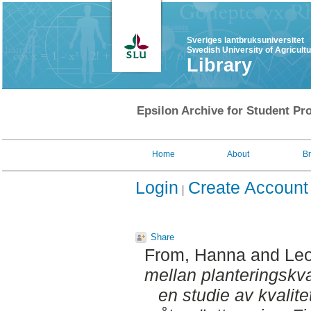
Sveriges lantbruksuniversitet
Swedish University of Agricult
Library
Epsilon Archive for Student Pro
Home
About
B
Login
Create Account
Share
From, Hanna
and
Leo
mellan planteringskval
en studie av kvalite