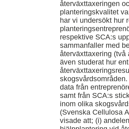
återväxttaxeringen oc
planteringskvalitet va
har vi undersökt hur r
planteringsentreprenö
respektive SCA:s upp
sammanfaller med beh
återväxttaxering (två å
även studerat hur en
återväxttaxeringsresul
skogsvårdsområden. F
data från entreprenör
samt från SCA:s stick
inom olika skogsvå
(Svenska Cellulosa A
visade att; (i) andel
hjälpplantering vid åt