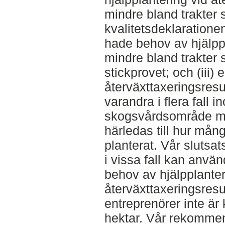
mindre bland trakter 
kvalitetsdeklarationen
hade behov av hjälppl
mindre bland trakter 
stickprovet; och (iii)
återväxttaxeringsresul
varandra i flera fall 
skogsvårdsområde me
härledas till hur mån
planterat. Vår slutsat
i vissa fall kan använ
behov av hjälpplanter
återväxttaxeringsresu
entreprenörer inte är 
hektar. Vår rekommend