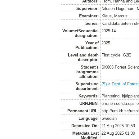
Authors:
From, Hanna
and
Le
Supervisor:
Nilsson Hegethorn, M
Examiner:
Klaus, Marcus
Series:
Kandidatarbeten i s
Volume/Sequential
2025:14
designation:
Year of
2025
Publication:
Level and depth
First cycle, G2E
descriptor:
Student's
SK003 Forest Scienc
programme
affiliation:
Supervising
(S) > Dept. of Fore
department:
Keywords:
Plantering, hjälpplan
URN:NBN:
urn:nbn:se:slu:epsil
Permanent URL:
http://urn.kb.se/res
Language:
Swedish
Deposited On:
21 Aug 2025 10:59
Metadata Last
22 Aug 2025 01:00
Modified: