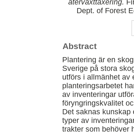
återväxttaxering.
Fi
Dept. of Forest
Abstract
Plantering är en skog
Sverige på stora skog
utförs i allmänhet av
planteringsarbetet ha
av inventeringar utfö
föryngringskvalitet o
Det saknas kunskap om
typer av inventeringa
trakter som behöver h