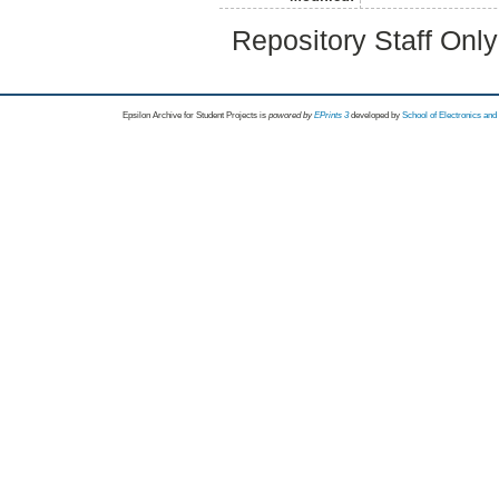
Repository Staff Onl
Epsilon Archive for Student Projects is
powored by
EPrints 3
developed by
School of Electronics an