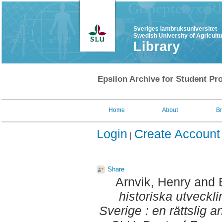
Sveriges lantbruksuniversitet
Swedish University of Agricult
Library
Epsilon Archive for Student Pro
Home
About
B
Login
Create Account
Share
Arnvik, Henry
and
historiska utveckli
Sverige : en rättslig a