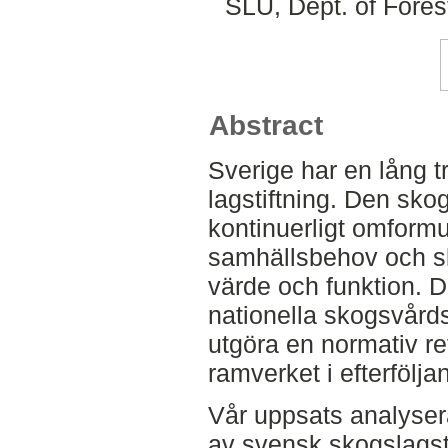
SLU, Dept. of Fore
Abstract
Sverige har en lång t
lagstiftning. Den skog
kontinuerligt omformu
samhällsbehov och sk
värde och funktion. 
nationella skogsvårds
utgöra en normativ ref
ramverket i efterfölj
Vår uppsats analyser
av svensk skogslagst