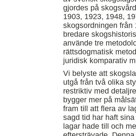
gjordes på skogsvård
1903, 1923, 1948, 1
skogsordningen från 1
bredare skogshistoris
använde tre metodolo
rättsdogmatisk metod
juridisk komparativ m
Vi belyste att skogsla
utgå från två olika s
restriktiv med detalj
bygger mer på målsät
fram till att flera av
sagd tid har haft sina
lagar hade till och m
eftersträvade. Denna 