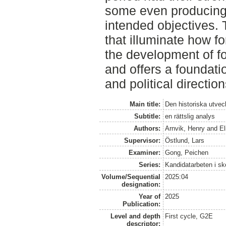
some even producing 
intended objectives. 
that illuminate how f
the development of fo
and offers a foundatio
and political direction
Main title:
Den historiska utvec
Subtitle:
en rättslig analys
Authors:
Arnvik, Henry
and
E
Supervisor:
Östlund, Lars
Examiner:
Gong, Peichen
Series:
Kandidatarbeten i s
Volume/Sequential
2025:04
designation:
Year of
2025
Publication:
Level and depth
First cycle, G2E
descriptor: