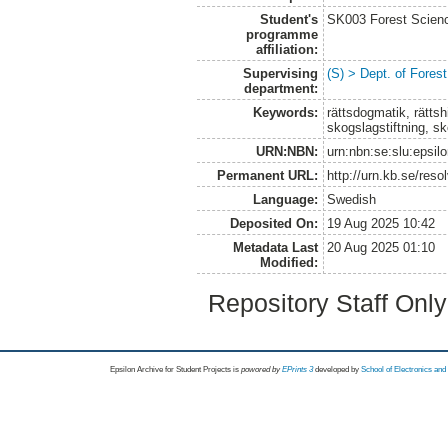
Student's
SK003 Forest Scienc
programme
affiliation:
Supervising
(S) > Dept. of Fore
department:
Keywords:
rättsdogmatik, rättsh
skogslagstiftning, s
URN:NBN:
urn:nbn:se:slu:epsil
Permanent URL:
http://urn.kb.se/res
Language:
Swedish
Deposited On:
19 Aug 2025 10:42
Metadata Last
20 Aug 2025 01:10
Modified:
Repository Staff Onl
Epsilon Archive for Student Projects is
powored by
EPrints 3
developed by
School of Electronics an