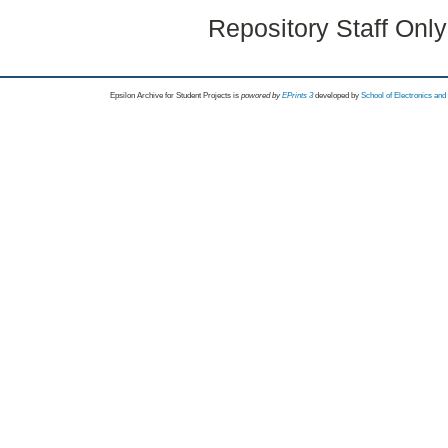
Repository Staff Onl
Epsilon Archive for Student Projects is
powored by
EPrints 3
developed by
School of Electronics an