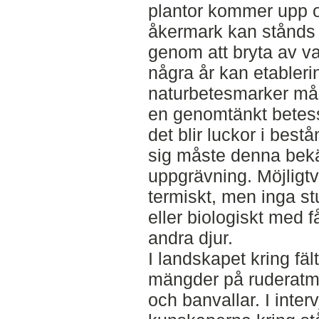
plantor kommer upp o
åkermark kan stånds
genom att bryta av va
några år kan etabler
naturbetesmarker mås
en genomtänkt betesst
det blir luckor i best
sig måste denna be
uppgrävning. Möjligt
termiskt, men inga stu
eller biologiskt med f
andra djur.
I landskapet kring fält
mängder på ruderatma
och banvallar. I inte