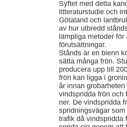
Syftet med detta kan
litteraturstudie och i
Götaland och lantbru
av hur utbredd stånds
lämpliga metoder för
förutsättningar.
Stånds är en bienn k
sätta många frön. Stu
producera upp till 20
frön kan ligga i groni
år innan grobarheten
vindspridda frön och 
ner. De vindspridda fr
spridningsvägar som d
trafik då vindspridda 
sprida sig genom att 