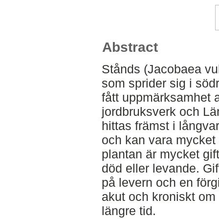
Abstract
Stånds (Jacobaea vulga
som sprider sig i söd
fått uppmärksamhet 
jordbruksverk och Lä
hittas främst i långva
och kan vara mycket f
plantan är mycket gif
död eller levande. Gi
på levern och en förg
akut och kroniskt o
längre tid.