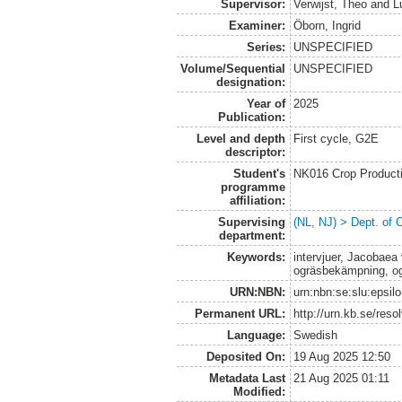
Supervisor:
Verwijst, Theo
and
L
Examiner:
Öborn, Ingrid
Series:
UNSPECIFIED
Volume/Sequential
UNSPECIFIED
designation:
Year of
2025
Publication:
Level and depth
First cycle, G2E
descriptor:
Student's
NK016 Crop Producti
programme
affiliation:
Supervising
(NL, NJ) > Dept. of 
department:
Keywords:
intervjuer, Jacobaea 
ogräsbekämpning, ogr
URN:NBN:
urn:nbn:se:slu:epsil
Permanent URL:
http://urn.kb.se/res
Language:
Swedish
Deposited On:
19 Aug 2025 12:50
Metadata Last
21 Aug 2025 01:11
Modified: