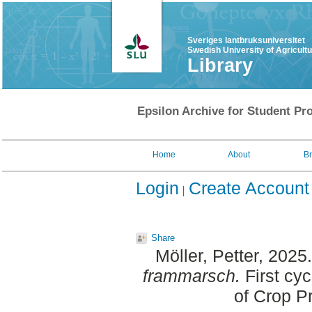
Sveriges lantbruksuniversitet
Swedish University of Agricult
Library
Epsilon Archive for Student Pro
Home
About
B
Login
Create Account
Share
Möller, Petter
, 2025
frammarsch.
First cy
of Crop P