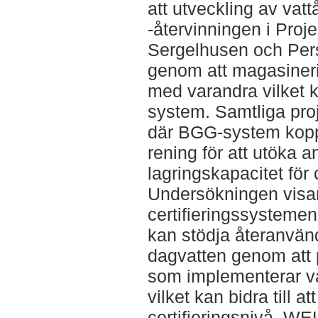
att utveckling av va
-återvinningen i Proj
Sergelhusen och Pers
genom att magasiner
med varandra vilket k
system. Samtliga proj
där BGG-system koppl
rening för att utöka
lagringskapacitet för c
Undersökningen visar 
certifieringssyste
kan stödja återanvän
dagvatten genom att p
som implementerar va
vilket kan bidra till a
certifieringsnivå. WE