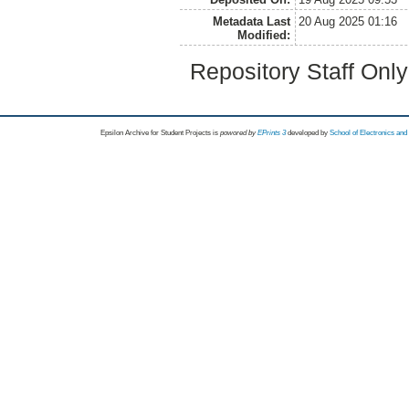
Metadata Last
20 Aug 2025 01:16
Modified:
Repository Staff Onl
Epsilon Archive for Student Projects is
powored by
EPrints 3
developed by
School of Electronics an