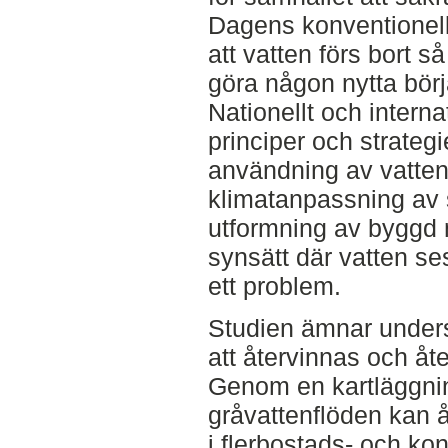
Dagens konventionel
att vatten förs bort så
göra någon nytta börj
Nationellt och internat
principer och strategie
användning av vatten.
klimatanpassning av 
utformning av byggd mi
synsätt där vatten s
ett problem.
Studien ämnar unders
att återvinnas och å
Genom en kartläggnin
gråvattenflöden kan 
i flerbostads- och ko