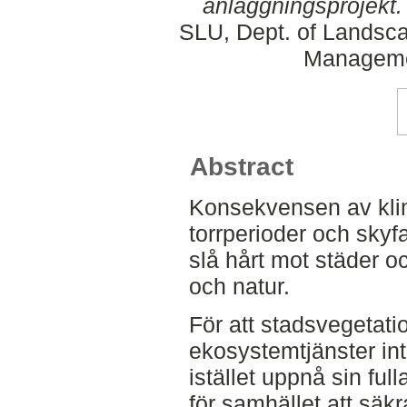
anläggningsprojekt.
SLU, Dept. of Landsca
Manageme
Abstract
Konsekvensen av klim
torrperioder och skyfa
slå hårt mot städer 
och natur.
För att stadsvegetat
ekosystemtjänster in
istället uppnå sin full
för samhället att säkra