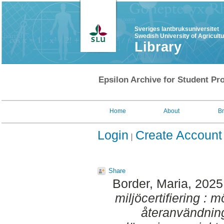
Sveriges lantbruksuniversitet
Swedish University of Agricult
Library
Epsilon Archive for Student Pro
Home
About
B
Login
Create Account
Share
Border, Maria
, 2025
miljöcertifiering : m
återanvändning