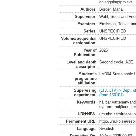
anläggningsprojekt
Authors:
Border, Maria
Supervisor:
Wahl, Scott
and
Frid
Examiner:
Emilsson, Tobias
an
Series:
UNSPECIFIED
Volume/Sequential
UNSPECIFIED
designation:
Year of
2025
Publication:
Level and depth
Second cycle, A2E
descriptor:
Student's
LM004 Sustainable 
programme
affiliation:
Supervising
(LTJ, LTV) > Dept. 
department:
(from 130101)
Keywords:
hållbar vattenanvänd
system, miljöcertifie
URN:NBN:
urn:nbn:se:slu:epsil
Permanent URL:
http://urn.kb.se/res
Language:
Swedish
Deposited On:
19 Aug 2025 09:53