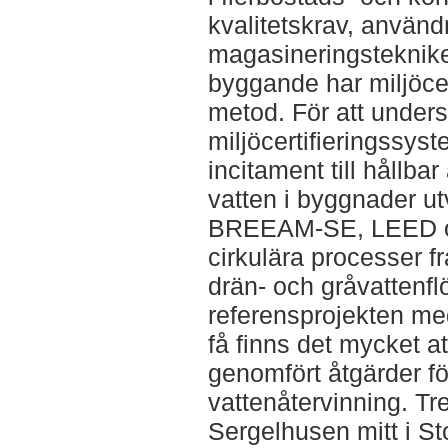
kvalitetskrav, använ
magasineringstekniker
byggande har miljöcer
metod. För att under
miljöcertifieringssys
incitament till hållb
vatten i byggnader u
BREEAM-SE, LEED oc
cirkulära processer f
drän- och gråvattenflö
referensprojekten me
få finns det mycket at
genomfört åtgärder f
vattenåtervinning. Tr
Sergelhusen mitt i S