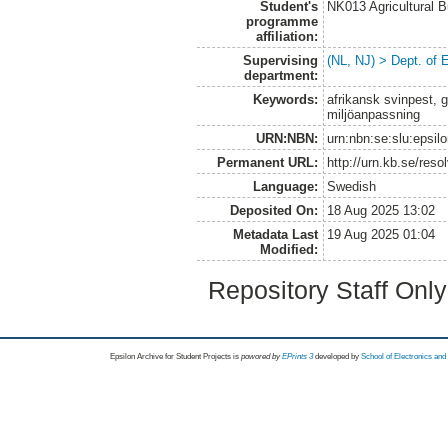
Student's
NK013 Agricultural 
programme
affiliation:
Supervising
(NL, NJ) > Dept. of
department:
Keywords:
afrikansk svinpest, g
miljöanpassning
URN:NBN:
urn:nbn:se:slu:epsil
Permanent URL:
http://urn.kb.se/res
Language:
Swedish
Deposited On:
18 Aug 2025 13:02
Metadata Last
19 Aug 2025 01:04
Modified:
Repository Staff Onl
Epsilon Archive for Student Projects is
powored by
EPrints 3
developed by
School of Electronics an