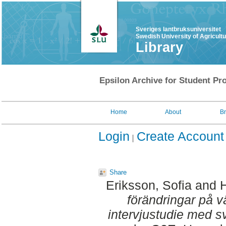
Sveriges lantbruksuniversitet
Swedish University of Agricult
Library
Epsilon Archive for Student Pro
Home
About
B
Login
Create Account
Share
Eriksson, Sofia
and
H
förändringar på 
intervjustudie med s