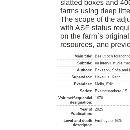
slatted boxes and 40
farms using deep litt
The scope of the adj
with ASF-status requ
on the farm`s original
resources, and previ
Main title:
Beslut och förändri
Subtitle:
en intervjustudie me
Authors:
Eriksson, Sofia
and
Supervisor:
Hakelius, Karin
Examiner:
Melin, Erik
Series:
Examensarbete / SLU
Volume/Sequential
1670
designation:
Year of
2025
Publication:
Level and depth
First cycle, G2E
descriptor: