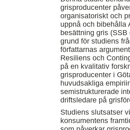
grisproducenter påve
organisatoriskt och pr
uppnå och bibehålla 
besättning gris (SSB g
grund för studiens fr
författarnas argument ä
Resiliens och Contin
på en kvalitativ fors
grisproducenter i Göt
huvudsakliga empirii
semistrukturerade int
driftsledare på grisfö
Studiens slutsatser vi
konsumentens framtida
som påverkar grispro