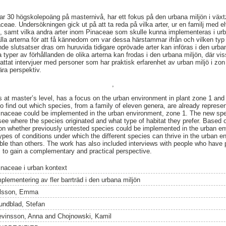
ttar 30 högskolepoäng på masternivå, har ett fokus på den urbana miljön i v
eae. Undersökningen gick ut på att ta reda på vilka arter, ur en familj med e
 samt vilka andra arter inom Pinaceae som skulle kunna implementeras i urba
alla arterna för att få kännedom om var dessa härstammar ifrån och vilken typ 
de slutsatser dras om huruvida tidigare oprövade arter kan införas i den urban
 typer av förhållanden de olika arterna kan frodas i den urbana miljön, där vi
attat intervjuer med personer som har praktisk erfarenhet av urban miljö i zon 1
ra perspektiv.
,
s at master’s level, has a focus on the urban environment in plant zone 1 and l
 find out which species, from a family of eleven genera, are already represe
Pinaceae could be implemented in the urban environment, zone 1. The new spe
 see where the species originated and what type of habitat they prefer. Based o
on whether previously untested species could be implemented in the urban en
types of conditions under which the different species can thrive in the urban 
ble than others. The work has also included interviews with people who have p
 to gain a complementary and practical perspective.
inaceae i urban kontext
mplementering av fler barrträd i den urbana miljön
lsson, Emma
undblad, Stefan
evinsson, Anna
and
Chojnowski, Kamil