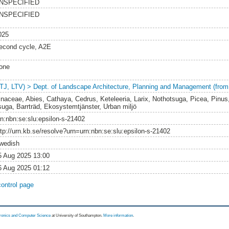
NSPECIFIED
NSPECIFIED
025
econd cycle, A2E
one
LTJ, LTV) > Dept. of Landscape Architecture, Planning and Management (from
inaceae, Abies, Cathaya, Cedrus, Keteleeria, Larix, Nothotsuga, Picea, Pinu
suga, Barrträd, Ekosystemtjänster, Urban miljö
rn:nbn:se:slu:epsilon-s-21402
ttp://urn.kb.se/resolve?urn=urn:nbn:se:slu:epsilon-s-21402
wedish
5 Aug 2025 13:00
6 Aug 2025 01:12
control page
tronics and Computer Science
at University of Southampton.
More information
.