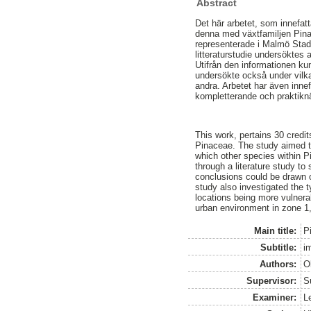
Abstract
Det här arbetet, som innefa
denna med växtfamiljen Pinac
representerade i Malmö Stad,
litteraturstudie undersöktes 
Utifrån den informationen kun
undersökte också under vilka
andra. Arbetet har även innef
kompletterande och praktiknä
This work, pertains 30 credit
Pinaceae. The study aimed to
which other species within 
through a literature study to
conclusions could be drawn 
study also investigated the 
locations being more vulnera
urban environment in zone 1,
Main title:
P
Subtitle:
i
Authors:
O
Supervisor:
S
Examiner:
L