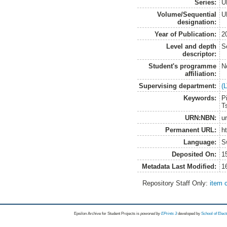
Series:
U
Volume/Sequential
U
designation:
Year of Publication:
2
Level and depth
S
descriptor:
Student's programme
N
affiliation:
Supervising department:
(
Keywords:
P
T
URN:NBN:
u
Permanent URL:
h
Language:
S
Deposited On:
1
Metadata Last Modified:
1
Repository Staff Only:
item 
Epsilon Archive for Student Projects is
powored by
EPrints 3
developed by
School of Elec