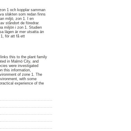
äxtzon 1 och kopplar samman
lva släkten som redan finns
n miljö, zon 1. I en
av ståndort de föredrar.
a miljön i zon 1. Studien
ssa lägen är mer utsatta än
, för att få ett
inks this to the plant family
nted in Malmö City, and
cies were investigated
n this information,
vironment of zone 1. The
environment, with some
ractical experience of the