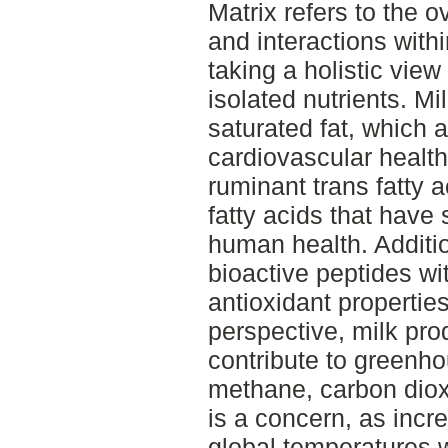
Matrix refers to the o
and interactions with
taking a holistic view
isolated nutrients. M
saturated fat, which 
cardiovascular health
ruminant trans fatty 
fatty acids that have
human health. Additio
bioactive peptides wi
antioxidant properti
perspective, milk pr
contribute to greenh
methane, carbon dioxi
is a concern, as incr
global temperatures w