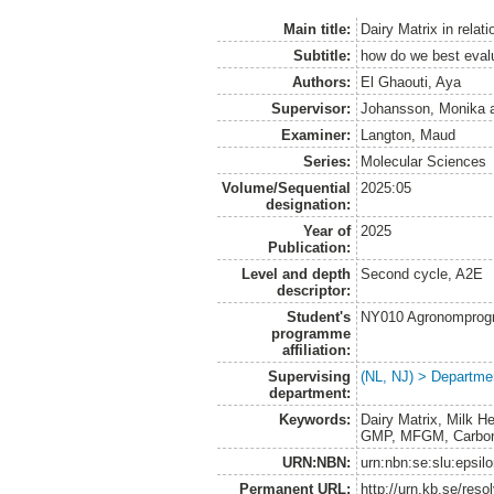
Main title:
Dairy Matrix in relat
Subtitle:
how do we best evalu
Authors:
El Ghaouti, Aya
Supervisor:
Johansson, Monika
Examiner:
Langton, Maud
Series:
Molecular Sciences
Volume/Sequential
2025:05
designation:
Year of
2025
Publication:
Level and depth
Second cycle, A2E
descriptor:
Student's
NY010 Agronomprogra
programme
affiliation:
Supervising
(NL, NJ) > Departme
department:
Keywords:
Dairy Matrix, Milk H
GMP, MFGM, Carbon se
URN:NBN:
urn:nbn:se:slu:epsil
Permanent URL:
http://urn.kb.se/res