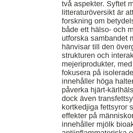
två aspekter. Syftet 
litteraturöversikt är a
forskning om betydel
både ett hälso- och mi
utforska sambandet m
hänvisar till den öv
strukturen och intera
mejeriprodukter, med
fokusera på isolerad
innehåller höga halter
påverka hjärt-kärlhäl
dock även transfettsy
kortkedjiga fettsyror 
effekter på människo
innehåller mjölk bioa
antiinflammatoriska 