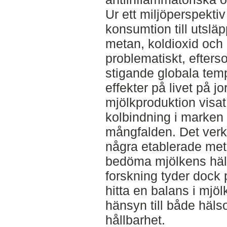
Ur ett miljöperspekti
konsumtion till utsl
metan, koldioxid och 
problematiskt, efters
stigande globala tem
effekter på livet på j
mjölkproduktion visat 
kolbindning i marken 
mångfalden. Det verka
några etablerade met
bedöma mjölkens häl
forskning tyder dock p
hitta en balans i mj
hänsyn till både häls
hållbarhet.