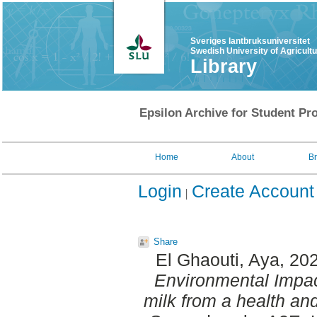
Sveriges lantbruksuniversitet
Swedish University of Agricult
Library
Epsilon Archive for Student Pro
Home
About
B
Login
Create Account
Share
El Ghaouti, Aya
, 20
Environmental Impac
milk from a health an