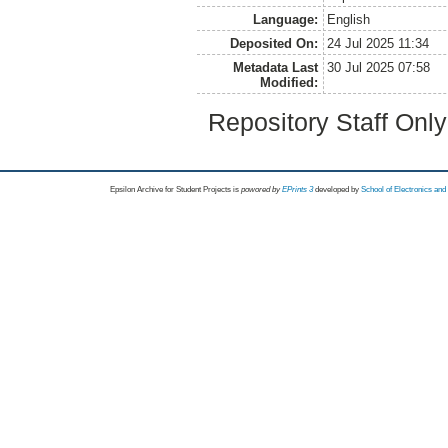
Language:
English
Deposited On:
24 Jul 2025 11:34
Metadata Last
30 Jul 2025 07:58
Modified:
Repository Staff Onl
Epsilon Archive for Student Projects is
powored by
EPrints 3
developed by
School of Electronics an